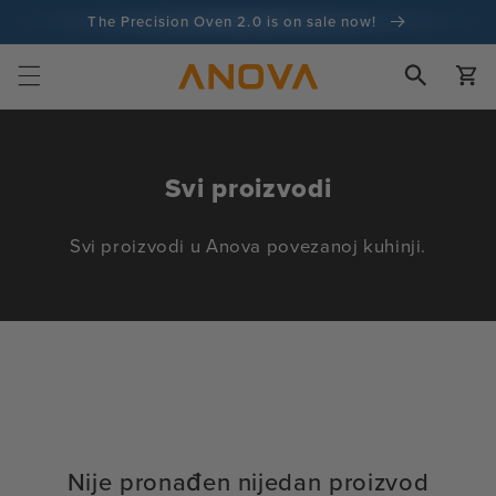
Preskoči
The Precision Oven 2.0 is on sale now!
na sadržaj
100-dnevno jamstvo povrata novca
Kola
100+ milijuna kuhara i broji
Z
Svi proizvodi
b
Svi proizvodi u Anova povezanoj kuhinji.
i
r
k
a
:
Nije pronađen nijedan proizvod