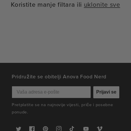
Koristite manje filtara ili
uklonite sve
Pridružite se obitelji Anova Food Nerd
Prijavi se
Pretplatite se na najnovije vijesti, priče i posebne
ponude.
Cvrkut
Facebook
Pinterest
Otkriti
U
Na
Vimeo