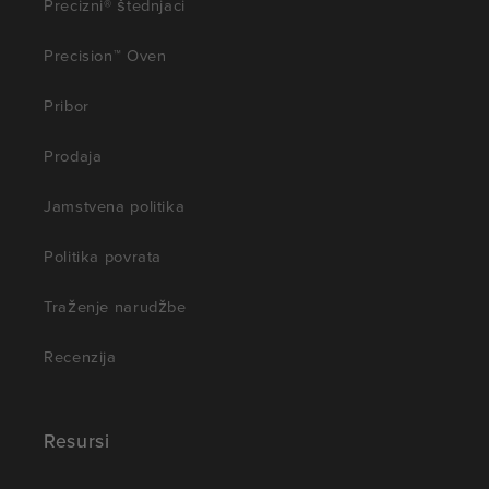
Precizni® štednjaci
Precision™ Oven
Pribor
Prodaja
Jamstvena politika
Politika povrata
Traženje narudžbe
Recenzija
Resursi