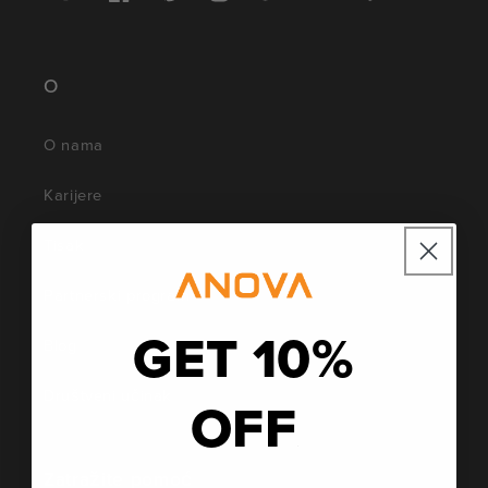
pripremi
YouTubeu
O
O nama
Karijere
Tisak
Partnerski program
GET 10%
Blog
Društveni učinak
OFF
Zatražite pomoć