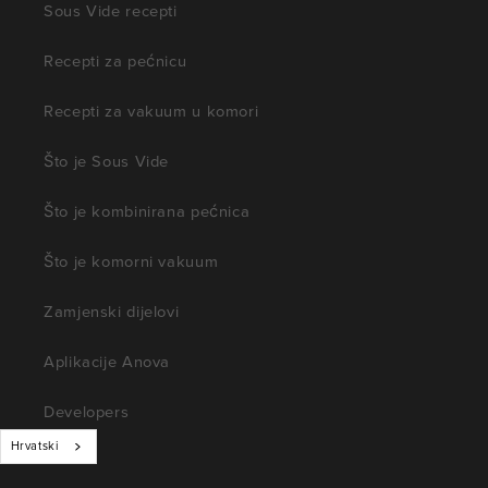
Sous Vide recepti
Recepti za pećnicu
Recepti za vakuum u komori
Što je Sous Vide
Što je kombinirana pećnica
Što je komorni vakuum
Zamjenski dijelovi
Aplikacije Anova
Developers
Hrvatski