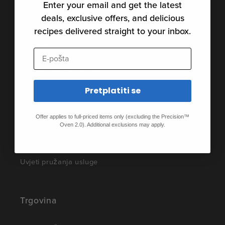
Enter your email and get the latest
deals, exclusive offers, and delicious
Podrška
recipes delivered straight to your inbox.
Zajednica
E-pošta
Kontakt Anova Culinary
Pretplatiti se
Privatnosti
Objave proizvoda
Offer applies to full-priced items only (excluding the Precision™
Oven 2.0). Additional exclusions may apply.
Patenti proizvoda
Uvjeti pružanja usluge
Trgovina