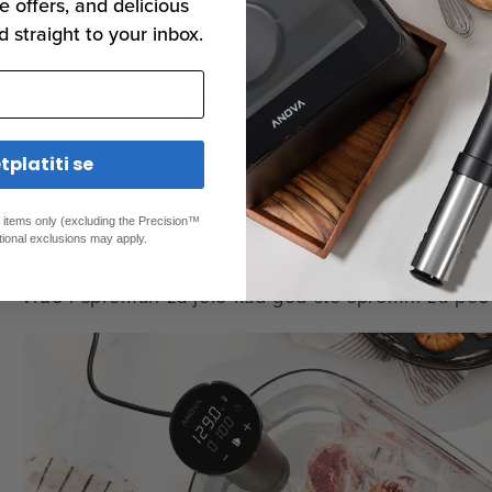
e offers, and delicious
d straight to your inbox.
Tradicionalni Sous Vide
Pečenost odreska u velikoj mjeri je određena 
temperaturom koju postiže tijekom kuhanja.
Na p
nadigne iznad 130°F (54.4 ° C), nikada se neće kuh
tplatiti se
Kod tradicionalnih metoda kuhanja postoji vrlo kra
ed items only (excluding the Precision™
meso savršeno pečeno. Minuta predugo značit će
tional exclusions may apply.
kuhanje, taj se vremenski prozor proteže na sate, 
vruć i spreman za jelo kad god ste spremni za peče