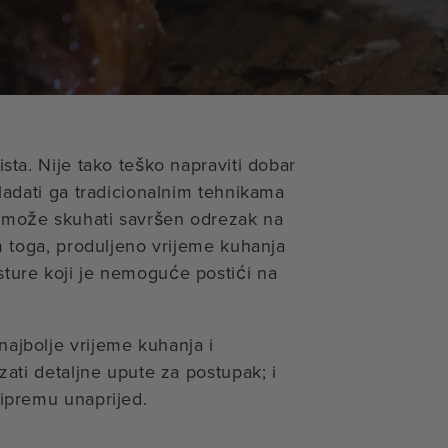
sta. Nije tako teško napraviti dobar
ladati ga tradicionalnim tehnikama
 može skuhati savršen odrezak na
im toga, produljeno vrijeme kuhanja
ture koji je nemoguće postići na
ajbolje vrijeme kuhanja i
zati detaljne upute za postupak; i
ripremu unaprijed.