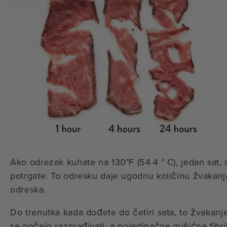
Ako odrezak kuhate na 130°F (54.4 ° C), jedan sat, 
potrgate. To odresku daje ugodnu količinu žvakanja
odreska.
Do trenutka kada dođete do četiri sata, to žvakanj
se počelo razgrađivati, a pojedinačne mišićne fibri