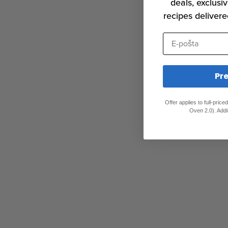
deals, exclusiv
recipes delivere
E-pošta
Pre
Offer applies to full-pric
Oven 2.0). Addi