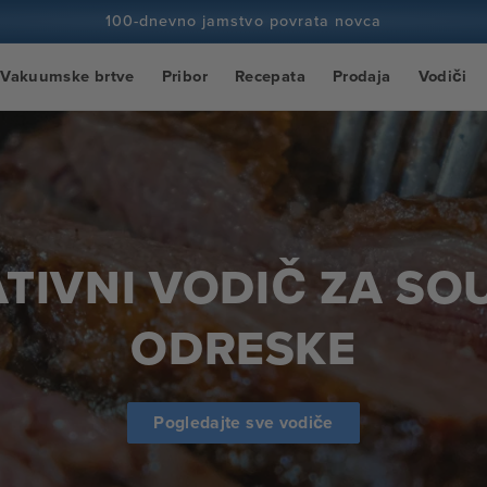
100-dnevno jamstvo povrata novca
100+ milijuna kuhara i broji
Vakuumske brtve
Pribor
Recepata
Prodaja
Vodiči
TIVNI VODIČ ZA SO
ODRESKE
Pogledajte sve vodiče