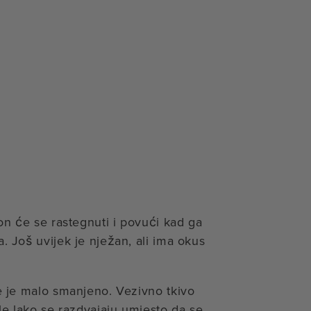
on će se rastegnuti i povući kad ga
. Još uvijek je nježan, ali ima okus
e je malo smanjeno. Vezivno tkivo
le lako se razdvajaju umjesto da se