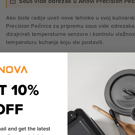
Sous vide odrezak u Anovi Precision Pe
Ako biste radije uveli nove tehnike u svoj kulinarsk
Precision Pećnica za pripremu sous vide odrezaka
dizajnirali temperaturne senzore i kontrolu vlažnos
temperaturu kuhanja koju ste postavili.
Odreske možete skuhati u vrećici i kuhati u Precis
učinili s Precision Štednjak ili možete upotrijebit
točno kaže kada je jezgra vašeg odreska dosegla 
T 10%
Baš kao i tradicionalni sous vide, Sous Vide način
zahtijeva dvostupanjski proces kuhanja tako da odr
OFF
unutarnju temperaturu, a zatim zapečete kako biste
Temperatura i vrijeme
ail and get the latest