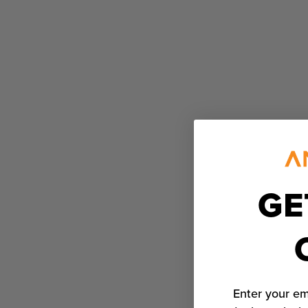
GE
Enter your em