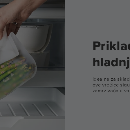
Prikla
hladnj
Idealne za sklad
ove vrećice sigur
zamrzivača u va