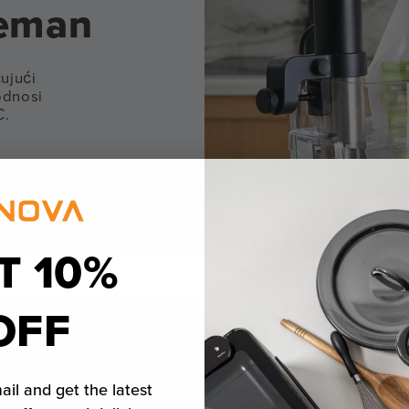
reman
ujući
odnosi
C.
T 10%
OFF
ail and get the latest