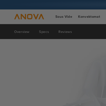
Preskoči
na sadržaj
Sous Vide
Konvektomat
Overview
Specs
Reviews
Skoči na
informacije
o
proizvodu