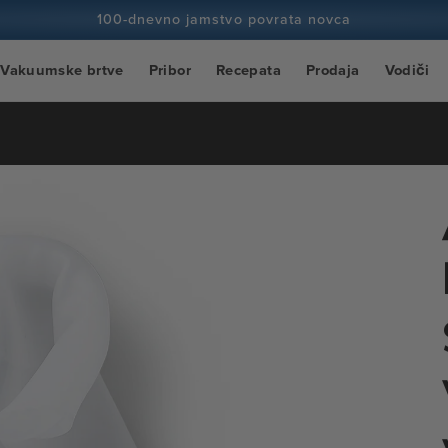
100-dnevno jamstvo povrata novca
100+ milijuna kuhara i broji
Vakuumske brtve
Pribor
Recepata
Prodaja
Vodiči