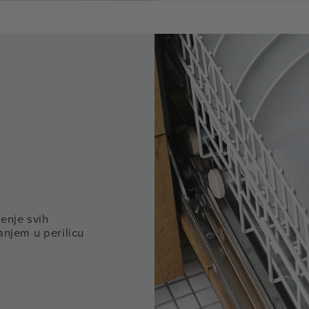
enje svih
anjem u perilicu