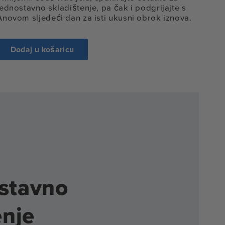
jednostavno skladištenje, pa čak i podgrijajte s
Anovom sljedeći dan za isti ukusni obrok iznova.
ri
j
Dodaj u košaricu
alu
stavno
enje