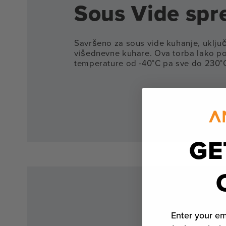
Sous Vide sp
Savršeno za sous vide kuhanje, uključ
višednevne kuhare. Ova torba lako p
temperature od -40°C pa sve do 230°
GE
Enter your em