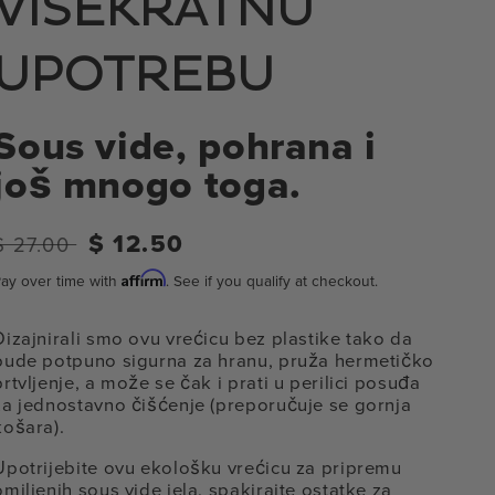
VIŠEKRATNU
UPOTREBU
Sous vide, pohrana i
još mnogo toga.
Standardna
Prodajna
$ 12.50
$ 27.00
cijena
cijena
Affirm
ay over time with
. See if you qualify at checkout.
Dizajnirali smo ovu vrećicu bez plastike tako da
bude potpuno sigurna za hranu, pruža hermetičko
brtvljenje, a može se čak i prati u perilici posuđa
za jednostavno čišćenje (preporučuje se gornja
košara).
Upotrijebite ovu ekološku vrećicu za pripremu
omiljenih sous vide jela, spakirajte ostatke za