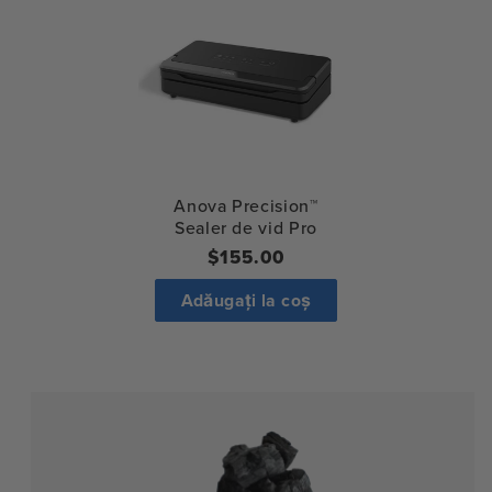
Anova Precision™
Sealer de vid Pro
Regular
$155.00
price
Adăugați la coș