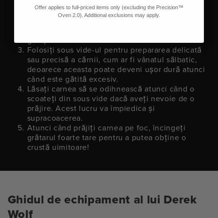
la carne la lemn, deoarece toate acestea se vor
Offer applies to full-priced items only (excluding the Precision™
reflecta în mâncare.
Oven 2.0). Additional exclusions may apply.
Timpul este cel mai bun prieten al
dumneavoastră. Lăsați suficient timp pentru a
găti pe foc.
Folosiți sous vide-ul pentru prepararea delicată
sau precisă a cărnii, cum ar fi vânatul sălbatic,
deoarece aceasta poate deveni ușor dură atunci
când este gătită excesiv.
Lăsați carnea să se odihnească atunci când o
scoateți din sous vide dacă aveți nevoie de o
prăjire. Acest lucru va împiedica și
supracoacerea.
Atunci când prăjiți carnea pe foc, încingeți
grătarul foarte tare pentru a putea obține o
crustă uimitoare!
Ghidul de echipament al lui Derek
Wolf