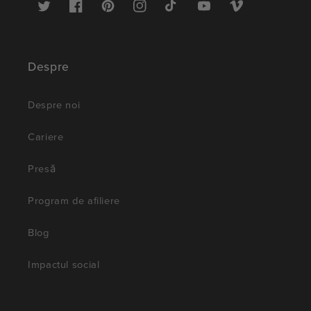
Twitter
Facebook
Pinterest
Instagram
TikTok
YouTube
Vimeo
Despre
Despre noi
Cariere
Presă
Program de afiliere
Blog
Impactul social