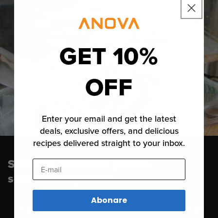
GET 10%
OFF
Enter your email and get the latest
deals, exclusive offers, and delicious
recipes delivered straight to your inbox.
Sfaturile lui Derek pentru
E-mail
schimbarea jocului
Abonare
Asigurați-vă că aveți ingrediente de calitate, de