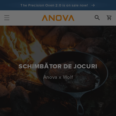
Salt la
The Precision Oven 2.0 is on sale now!
conținut
100 de zile garanție de returnare a banilor
Cart
100+ milioane de bucătari și numărătoarea continuă
SCHIMBĂTOR DE JOCURI
Anova x Wolf