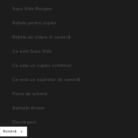
Sous Vide Recipes
Rețete pentru cuptor
Rețete de vidare în cameră
Ce este Sous Vide
Ce este un cuptor combinat
Ce este un aspirator de cameră
Piese de schimb
Aplicații Anova
Developers
Română