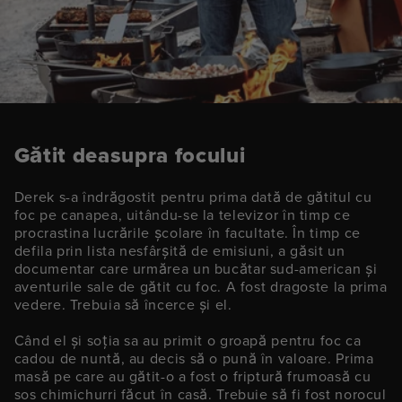
Gătit deasupra focului
Derek s-a îndrăgostit pentru prima dată de gătitul cu
foc pe canapea, uitându-se la televizor în timp ce
procrastina lucrările școlare în facultate. În timp ce
defila prin lista nesfârșită de emisiuni, a găsit un
documentar care urmărea un bucătar sud-american și
aventurile sale de gătit cu foc. A fost dragoste la prima
vedere. Trebuia să încerce și el.
Când el și soția sa au primit o groapă pentru foc ca
cadou de nuntă, au decis să o pună în valoare. Prima
masă pe care au gătit-o a fost o friptură frumoasă cu
sos chimichurri făcut în casă. Trebuie să fi fost norocul