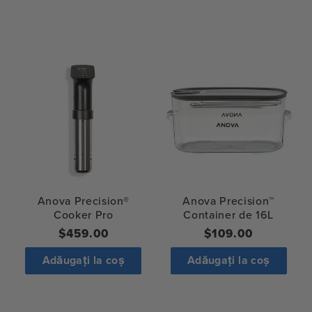
Anova Precision®
Anova Precision™
Cooker Pro
Container de 16L
Regular
$459.00
Preț
$109.00
price
normal
Adăugați la coș
Adăugați la coș