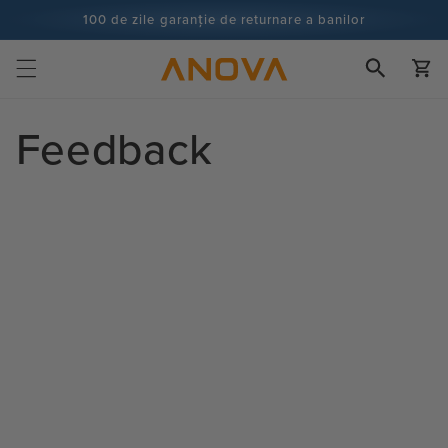
Salt la
100 de zile garanție de returnare a banilor
conținut
100+ milioane de bucătari și numărătoarea continuă
Cart
Feedback