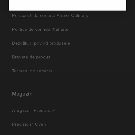
Comunitate
Persoană de contact Anova Culinary
Politica de confidențialitate
Dezvăluiri privind produsele
Brevete de produs
Termeni de serviciu
Magazin
Aragazuri Precision®
Precision™ Oven