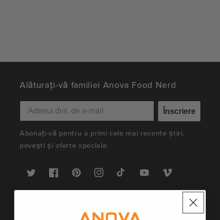
Alăturați-vă familiei Anova Food Nerd
Înscriere
Abonați-vă pentru a primi cele mai recente știri,
povești și oferte speciale.
Twitter
Facebook
Pinterest
Instagram
TikTok
YouTube
Vimeo
Despre