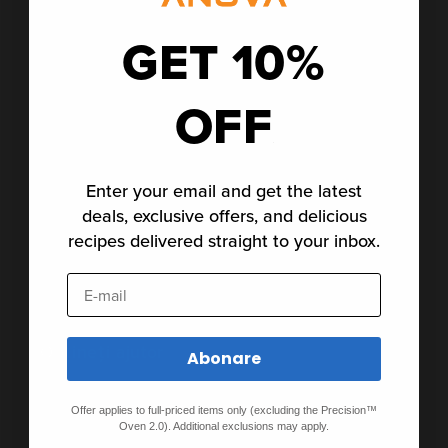
GET 10%
Despre noi
Cariere
OFF
Presă
Program de afiliere
Enter your email and get the latest
deals, exclusive offers, and delicious
Blog
recipes delivered straight to your inbox.
Impactul social
E-mail
Obțineți ajutor
Abonare
Sprijin
Offer applies to full-priced items only (excluding the Precision™
Oven 2.0). Additional exclusions may apply.