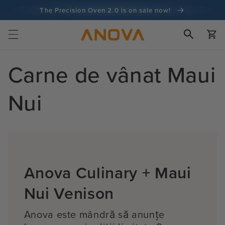
Salt la
The Precision Oven 2.0 is on sale now!
conținut
100 de zile garanție de returnare a banilor
Cart
100+ milioane de bucătari și numărătoarea continuă
Carne de vânat Maui
Nui
Anova Culinary + Maui
Nui Venison
Anova este mândră să anunțe