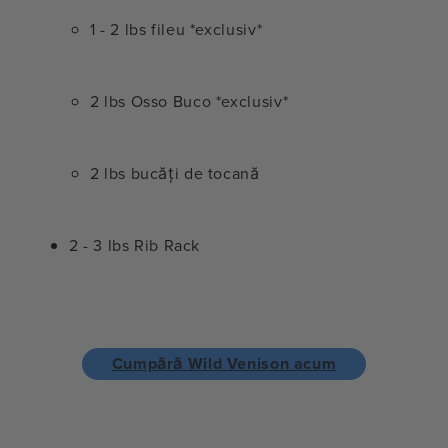
1 - 2 lbs fileu *exclusiv*
2 lbs Osso Buco *exclusiv*
2 lbs bucăți de tocană
2 - 3 lbs Rib Rack
Cumpără Wild Venison acum