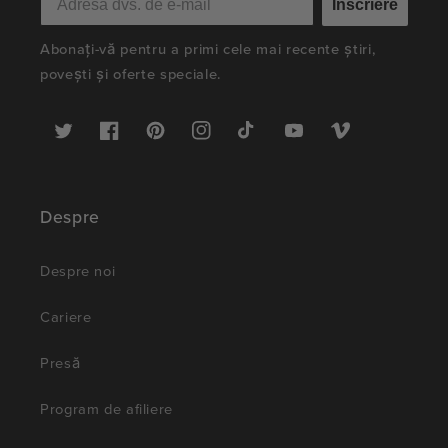
Înscriere
Abonați-vă pentru a primi cele mai recente știri,
povești și oferte speciale.
Twitter
Facebook
Pinterest
Instagram
TikTok
YouTube
Vimeo
Despre
Despre noi
Cariere
Presă
Program de afiliere