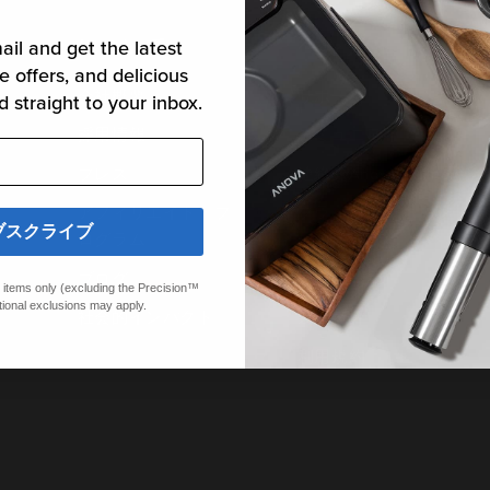
について
ヘルプ
ail and get the latest
e offers, and delicious
会社概要
サポート
d straight to your inbox.
採用情報
コミュニティ
プレス
連絡先Anova Culinary
アフィリエイト・プ
プライバシーポリシ
ブスクライブ
ログラム
ー
ブログ
製品の開示
ed items only (excluding the Precision™
tional exclusions may apply.
社会的インパクト
製品特許
利用規約