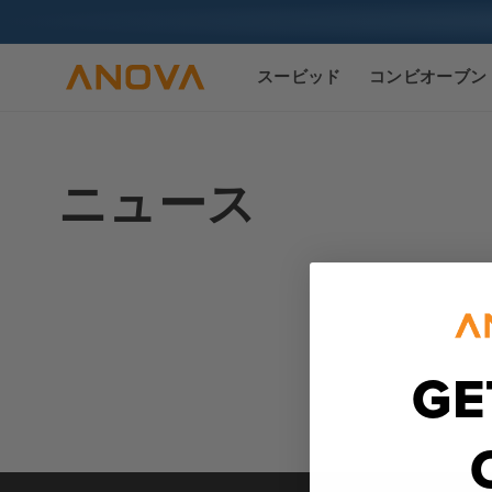
ツへスキ
ップ
スービッド
コンビオーブン
ニュース
GE