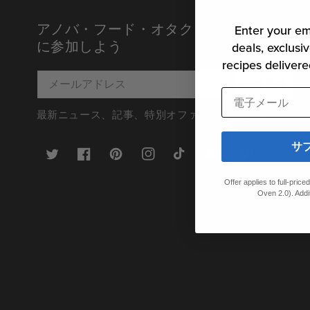
アノバ・フード・オタク・ファミリー
Enter your em
に参加しよう
deals, exclusiv
recipes delivere
会員登録
電子メール
最新ニュース、記事、特別オファーを購読する。
サ
ツ
フ
ピ
イ
テ
ユ
ヴ
イ
ェ
ン
ン
ィ
ー
ィ
ッ
イ
タ
ス
ッ
チ
デ
Offer applies to full-pric
タ
ス
レ
タ
ク
ュ
オ
Oven 2.0). Addi
ー
ブ
ス
グ
ト
ー
ッ
ト
ラ
ッ
ブ
ク
ム
ク