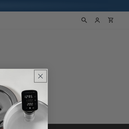
ロ
カ
グ
ー
イ
ト
ン