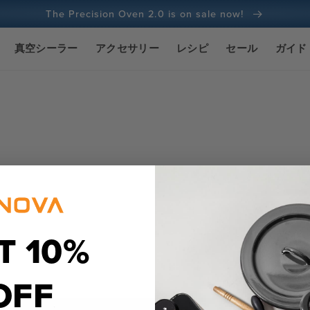
The Precision Oven 2.0 is on sale now!
100日間返金保証
真空シーラー
アクセサリー
レシピ
セール
ガイド
1億人以上の料理人
T 10%
OFF