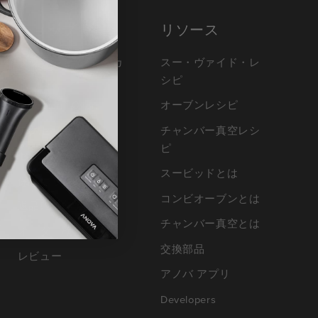
ショップ
リソース
プレシジョン®クッカ
スー・ヴァイド・レ
ー
シピ
Precision™ Oven
オーブンレシピ
アクセサリー
チャンバー真空レシ
ピ
セール
スービッドとは
保証ポリシー
コンビオーブンとは
返品について
チャンバー真空とは
オーダー検索
交換部品
レビュー
アノバ アプリ
Developers