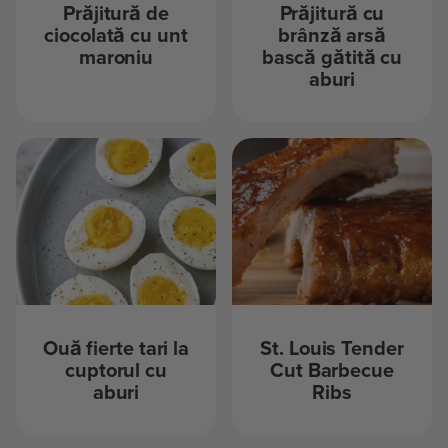
Prăjitură de
Prăjitură cu
ciocolată cu unt
brânză arsă
maroniu
bască gătită cu
aburi
Ouă fierte tari la
St. Louis Tender
cuptorul cu
Cut Barbecue
aburi
Ribs