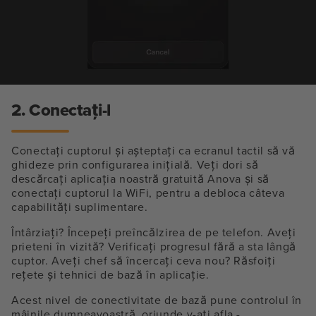
2. Conectați-l
Conectați cuptorul și așteptați ca ecranul tactil să vă
ghideze prin configurarea inițială. Veți dori să
descărcați aplicația noastră gratuită Anova și să
conectați cuptorul la WiFi, pentru a debloca câteva
capabilități suplimentare.
Întârziați? Începeți preîncălzirea de pe telefon. Aveți
prieteni în vizită? Verificați progresul fără a sta lângă
cuptor. Aveți chef să încercați ceva nou? Răsfoiți
rețete și tehnici de bază în aplicație.
Acest nivel de conectivitate de bază pune controlul în
mâinile dumneavoastră, oriunde v-ați afla -