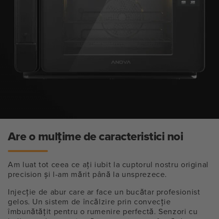
Are o mulțime de caracteristici noi
Am luat tot ceea ce ați iubit la cuptorul nostru original
precision și l-am mărit până la unsprezece.
Injecție de abur care ar face un bucătar profesionist
gelos. Un sistem de încălzire prin convecție
îmbunătățit pentru o rumenire perfectă. Senzori cu