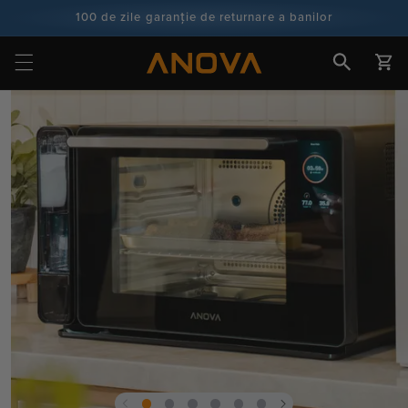
Salt la
100 de zile garanție de returnare a banilor
conținut
100+ milioane de bucătari și numărătoarea continuă
Cart
Salt la
informații
despre
produs