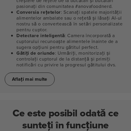
creștere de rețete de la bucătari și bucătari
pasionați din comunitatea #anovafoodnerd.
Conversia rețetelor
: Scanați spatele majorității
alimentelor ambalate sau o rețetă și lăsați AI-ul
nostru să o convertească în setări personalizate
pentru cuptor.
Detectare inteligentă
: Camera încorporată a
cuptorului recunoaște alimentele înainte de a
sugera opțiuni pentru gătitul perfect.
Gătiți de oriunde
: Urmăriți, monitorizați și
controlați cuptorul de la distanță și primiți
notificări cu privire la progresul gătitului dvs.
Aflați mai multe
Ce este posibil odată ce
sunteți în funcțiune