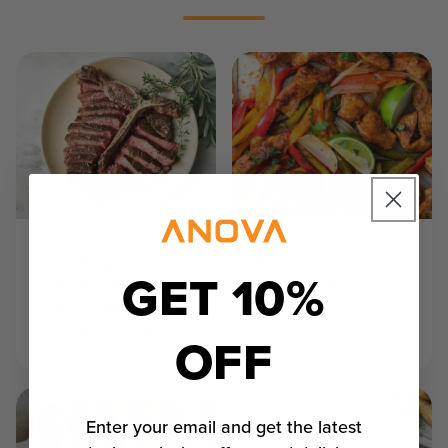
Friptură
Fajitas de pui la
GET 10%
Porterhouse
aburi
întotdeauna
perfectă
OFF
Enter your email and get the latest