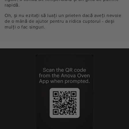
rapidă.
Oh, și nu ezitați să luați un prieten dacă aveți nevoie
de o mână de ajutor pentru a ridica cuptorul - deși
mulți o fac singuri.