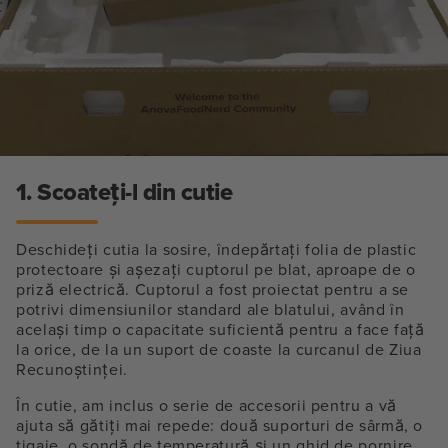
1. Scoateți-l din cutie
Deschideți cutia la sosire, îndepărtați folia de plastic
protectoare și așezați cuptorul pe blat, aproape de o
priză electrică. Cuptorul a fost proiectat pentru a se
potrivi dimensiunilor standard ale blatului, având în
același timp o capacitate suficientă pentru a face față
la orice, de la un suport de coaste la curcanul de Ziua
Recunoștinței.
În cutie, am inclus o serie de accesorii pentru a vă
ajuta să gătiți mai repede: două suporturi de sârmă, o
tigaie, o sondă de temperatură și un ghid de pornire