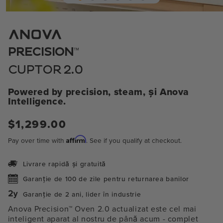
Deschideți
media
1
în
modul
™
PRECISION
CUPTOR 2.0
Powered by precision, steam, și Anova
Intelligence.
Preț
$1,299.00
normal
Affirm
Pay over time with
. See if you qualify at checkout.
Livrare rapidă și gratuită
Garanție de 100 de zile pentru returnarea banilor
Garanție de 2 ani, lider în industrie
Anova Precision™ Oven 2.0 actualizat este cel mai
inteligent aparat al nostru de până acum
- complet