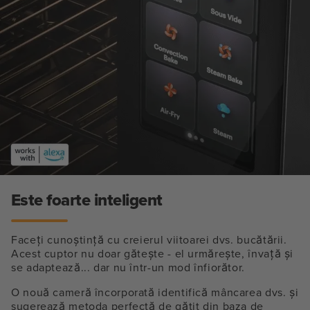
Este foarte inteligent
Faceți cunoștință cu creierul viitoarei dvs. bucătării.
Acest cuptor nu doar gătește - el urmărește, învață și
se adaptează... dar nu într-un mod înfiorător.
O nouă cameră încorporată identifică mâncarea dvs. și
sugerează metoda perfectă de gătit din baza de