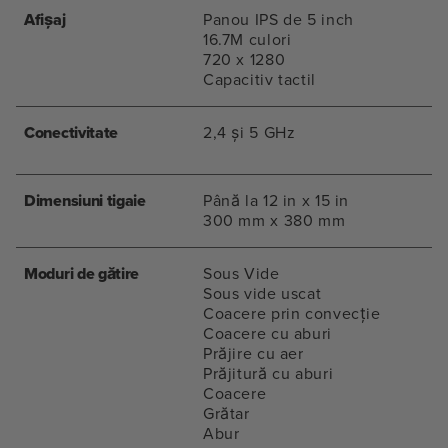
Afișaj
Panou IPS de 5 inch
16.7M culori
720 x 1280
Capacitiv tactil
Conectivitate
2,4 și 5 GHz
Dimensiuni tigaie
Până la 12 in x 15 in
300 mm x 380 mm
Moduri de gătire
Sous Vide
Sous vide uscat
Coacere prin convecție
Coacere cu aburi
Prăjire cu aer
Prăjitură cu aburi
Coacere
Grătar
Abur