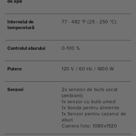
de apă
Intervalul de
77 - 482 °F (25 - 250 °C)
temperatură
Controlul aburului
0-100 %
Putere
120 V / 60 Hz / 1800 W
Senzori
2x senzori de bulb uscat
(ambiant)
1x senzor cu bulb umed
1x Sonda pentru alimente
1x Senzor pentru cazanul de
aburi
Camera foto: 1080x1920