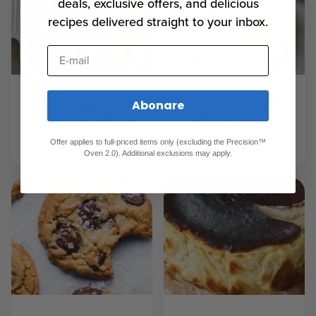
deals, exclusive offers, and delicious
recipes delivered straight to your inbox.
E-mail
Rulouri Parker
Piure de cartofi
Abonare
House coapte cu
într-o singură
aburi
oală
Offer applies to full-priced items only (excluding the Precision™
Oven 2.0). Additional exclusions may apply.