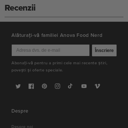
Recenzii
Alăturați-vă familiei Anova Food Nerd
Înscriere
Abonați-vă pentru a primi cele mai recente știri,
povești și oferte speciale.
Twitter
Facebook
Pinterest
Instagram
TikTok
YouTube
Vimeo
Despre
Despre noi