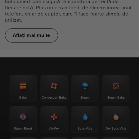
bulb umed care asigură temperatura perfectă de
fiecare dată. Plus un ecran tactil de dimensiunea unui
telefon, chiar pe cuptor, care îl face foarte simplu de
utilizat.
Aflați mai multe