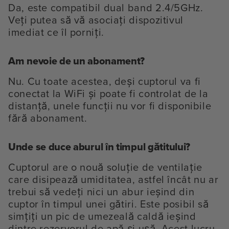
Da, este compatibil dual band 2.4/5GHz.
Veți putea să vă asociați dispozitivul
imediat ce îl porniți.
Am nevoie de un abonament?
Nu. Cu toate acestea, deși cuptorul va fi
conectat la WiFi și poate fi controlat de la
distanță, unele funcții nu vor fi disponibile
fără abonament.
Unde se duce aburul în timpul gătitului?
Cuptorul are o nouă soluție de ventilație
care disipează umiditatea, astfel încât nu ar
trebui să vedeți nici un abur ieșind din
cuptor în timpul unei gătiri. Este posibil să
simțiți un pic de umezeală caldă ieșind
dintre rezervorul de apă și ușă. Acest lucru