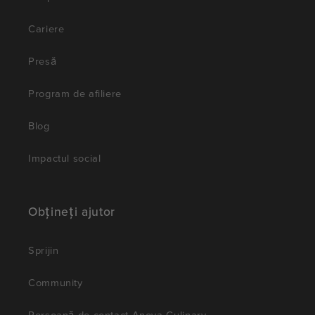
Cariere
Presă
Program de afiliere
Blog
Impactul social
Obțineți ajutor
Sprijin
Community
Persoană de contact Anova Culinary