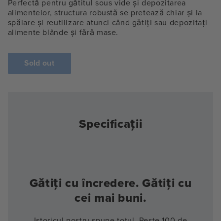
Perfectă pentru gătitul sous vide și depozitarea
alimentelor, structura robustă se pretează chiar și la
spălare și reutilizare atunci când gătiți sau depozitați
alimente blânde și fără mase.
Sold out
Specificații
Gătiți cu încredere. Gătiți cu
cei mai buni.
Istoricul nostru spune totul. Peste 100 de