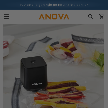
Salt la
100 de zile garanție de returnare a banilor
conținut
100+ milioane de bucătari și numărătoarea continuă
Cart
Salt la
informații
despre
produs