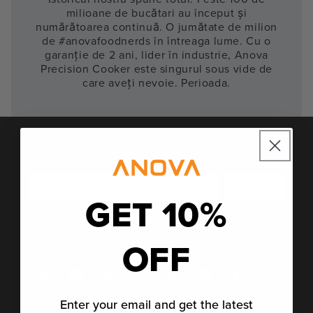
milioane de bucătari au început și
numărătoarea continuă. O jumătate de milion
de #anovafoodnerds în întreaga lume. Cu o
garanție de 2 ani, lider în industrie, Anova
Precision Cooker este singurul sous vide de
care aveți nevoie. Perioada.
Alăturați-vă familiei Anova Food Nerd
Înscriere
GET 10%
Abonați-vă pentru a primi cele mai recente știri,
povești și oferte speciale.
OFF
Twitter
Facebook
Pinterest
Instagram
TikTok
YouTube
Vimeo
Enter your email and get the latest