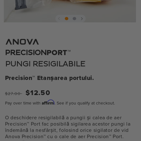
Deschideți
media
1
în
modul
PORT™
PRECISION
PUNGI RESIGILABILE
Precision™ Etanșarea portului.
Preț
Preț
$12.50
$27.00
normal
de
Affirm
Pay over time with
. See if you qualify at checkout.
vânzare
O deschidere resigilabilă a pungii și calea de aer
Precision™ Port fac posibilă sigilarea acestor pungi la
îndemână la nesfârșit, folosind orice sigilator de vid
Anova Precision™ cu o cale de aer Precision™ Port.