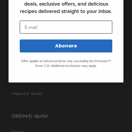
deals, exclusive offers, and delicious
Despre
recipes delivered straight to your inbox.
E-mail
Despre noi
Cariere
Abonare
Presă
Offer applies to full-priced items only (excluding the Precision™
Program de afiliere
Oven 2.0). Additional exclusions may apply.
Blog
Impactul social
Obțineți ajutor
Sprijin