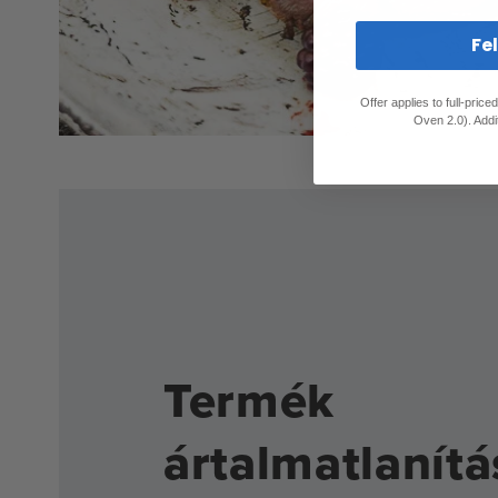
Fe
Offer applies to full-pric
Oven 2.0). Addi
Termék
ártalmatlanítá