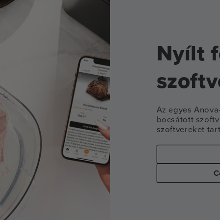
Nyílt 
szoft
Az egyes Anova
bocsátott szoftv
szoftvereket tar
C