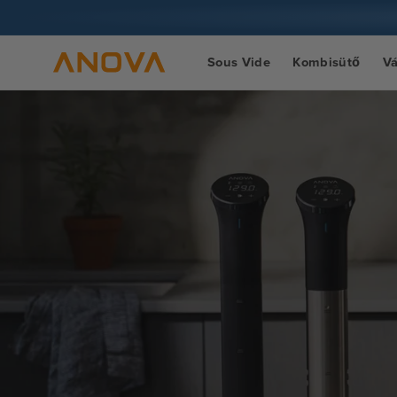
Ugrás a
tartalomra
Sous Vide
Kombisütő
V