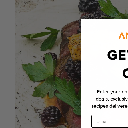
GE
Enter your em
deals, exclusiv
recipes delivere
E-mail