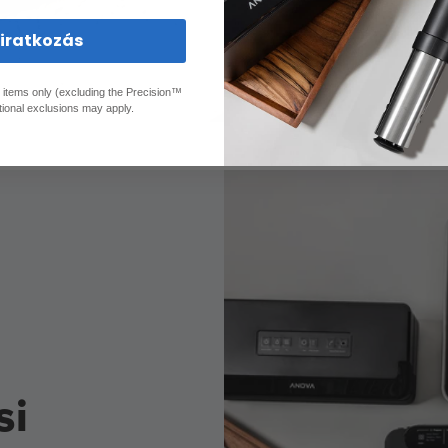
liratkozás
ed items only (excluding the Precision™
tional exclusions may apply.
si