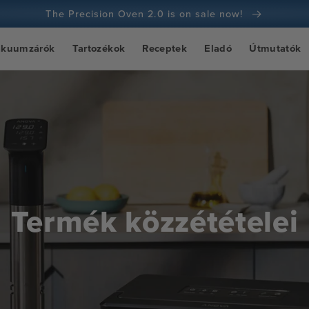
The Precision Oven 2.0 is on sale now!
100 napos pénzvisszafizetési garancia
ákuumzárók
Tartozékok
Receptek
Eladó
Útmutatók
100+ millió szakács és egyre több
Termék közzétételei