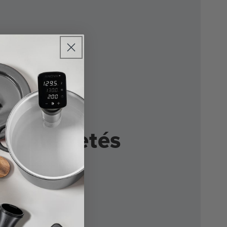
rniai
kismertetés
B 1200 közzététel