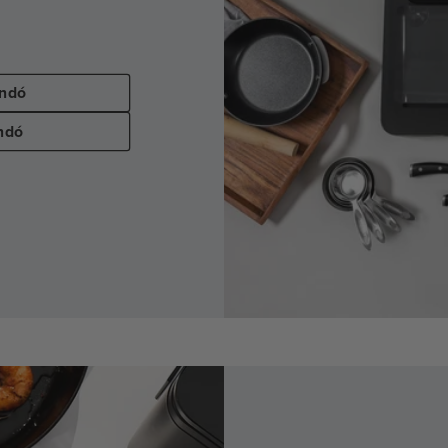
andó
ndó