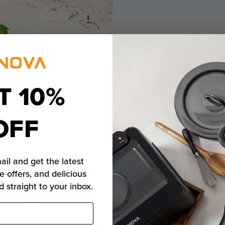
T 10%
Kalifo
OFF
termé
ail and get the latest
e offers, and delicious
Kaliforniai A
d straight to your inbox.