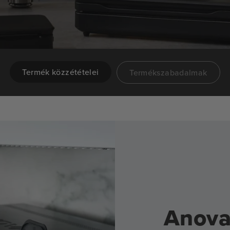
Termék közzétételei
Termékszabadalmak
Anova