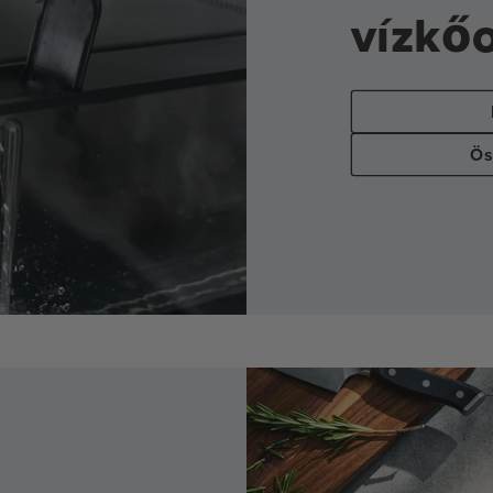
vízkő
Ös