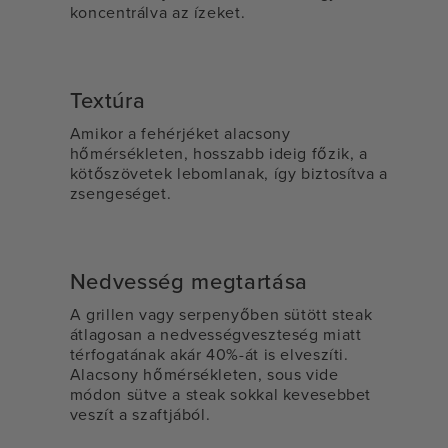
koncentrálva az ízeket.
Textúra
Amikor a fehérjéket alacsony
hőmérsékleten, hosszabb ideig főzik, a
kötőszövetek lebomlanak, így biztosítva a
zsengeséget.
Nedvesség megtartása
A grillen vagy serpenyőben sütött steak
átlagosan a nedvességveszteség miatt
térfogatának akár 40%-át is elveszíti.
Alacsony hőmérsékleten, sous vide
módon sütve a steak sokkal kevesebbet
veszít a szaftjából.