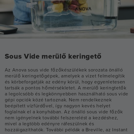
Sous Vide merülő keringető
Az Anova sous vide főzőkészülékek sorozata önálló
merülő keringetőgépek, amelyek a vizet felmelegítik
és körbeforgatják az edény körül, hogy egyenletesen
tartsák a pontos hőmérsékletet. A merülő keringtetők
a legolcsóbb és legkönnyebben használható sous vide
gépi opciók közé tartoznak. Nem rendelkeznek
beépített vízfürdővel, így nagyon kevés helyet
foglalnak el a konyhában. Az önálló sous vide főzők
nem igényelnek további felszerelést a kezdéshez,
mivel a legtöbb edényre ráfeszülnek és
hozzáigazíthatók. További példák a Breville, az Instant