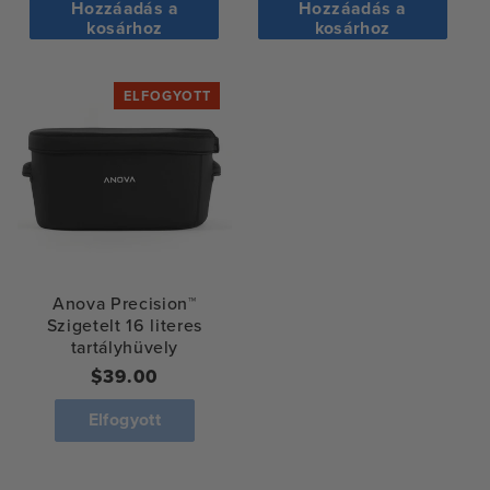
ár
ár
Hozzáadás a
Hozzáadás a
kosárhoz
kosárhoz
ELFOGYOTT
Anova Precision™
Szigetelt 16 literes
tartályhüvely
Normál
$39.00
ár
Elfogyott