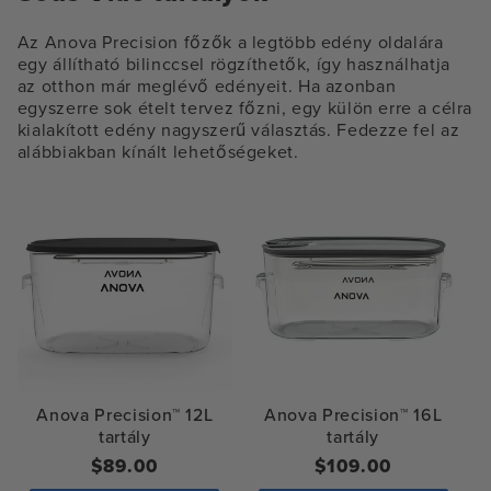
Az Anova Precision főzők a legtöbb edény oldalára
egy állítható bilinccsel rögzíthetők, így használhatja
az otthon már meglévő edényeit. Ha azonban
egyszerre sok ételt tervez főzni, egy külön erre a célra
kialakított edény nagyszerű választás. Fedezze fel az
alábbiakban kínált lehetőségeket.
Anova Precision™ 12L
Anova Precision™ 16L
tartály
tartály
Normál
$89.00
Normál
$109.00