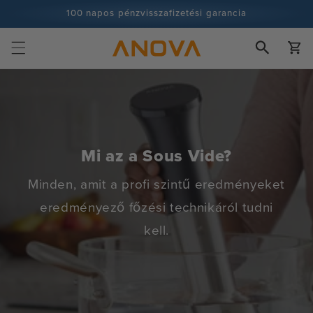
Ugrás a
100 napos pénzvisszafizetési garancia
tartalomra
100+ millió szakács és egyre több
Kosár
Mi az a Sous Vide?
Minden, amit a profi szintű eredményeket
eredményező főzési technikáról tudni
kell.