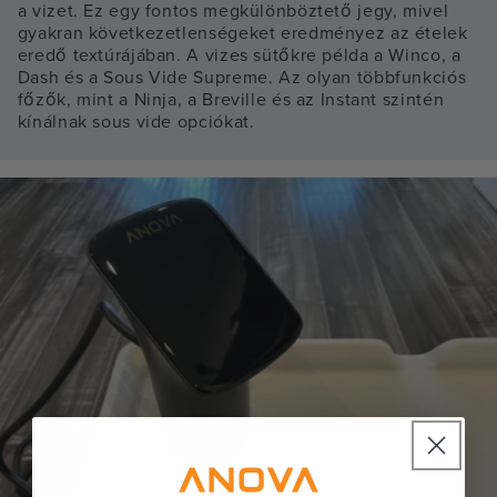
a vizet. Ez egy fontos megkülönböztető jegy, mivel
gyakran következetlenségeket eredményez az ételek
eredő textúrájában. A vizes sütőkre példa a Winco, a
Dash és a Sous Vide Supreme. Az olyan többfunkciós
főzők, mint a Ninja, a Breville és az Instant szintén
kínálnak sous vide opciókat.