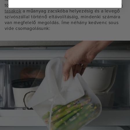
többféle módja létezik - a következőkből
vákuumzáró
tasakok
a műanyag zacskóba helyezésig és a levegő
szívószállal történő eltávolításáig, mindenki számára
van megfelelő megoldás. Íme néhány kedvenc sous
vide csomagolásunk: