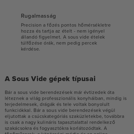
Rugalmasság
Precision a főzés pontos hőmérsékletre
hozza és tartja az ételt - nem igényel
állandó figyelmet. A sous vide ételek
túlfőzése órák, nem pedig percek
kérdése.
A Sous Vide gépek típusai
Bár a sous vide berendezések már évtizedek óta
léteznek a világ professzionális konyháiban, mindig is
terjedelmesek, drágák és tele voltak bonyolult
funkciókkal. Bár a sous vide berendezések végül
eljutottak a csúcskategóriás szaküzletekbe, továbbra
is csak a nagy kulináris tapasztalattal rendelkező
szakácsokra és fogyasztókra korlátozódtak. A