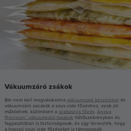
Vákuumzáró zsákok
Bár nem kell megvásárolnia
vákuumzáró készüléket
és
vákuumzáró zacskók a sous vide főzéshez, ezek jól
működnek, különösen a
szakaszos főzés
.
Anova
Precision™ vákuumzáró tasakok
hűtőszekrényben és
fagyasztóban is biztonságosak, és úgy tervezték, hogy
a hosszú sous vide főzéseket is támogassák.