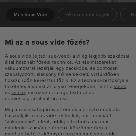
Mi a Sous Vide
Főzési eredmények
H
Mi az a sous vide főzés?
A sous vide (ejtsd: sue-veed) a világ legjobb szakácsai
által használt főzési technika. Az élelmiszereket
vákuumzárral lezárják egy zacskóba, és pontosan
szabályozott, alacsony hőmérsékletű vízfürdőben
hosszú időn keresztül főzik. Ez a technika biztosítja a
tökéletes átsülést az olyan fehérjékben, mint a
steak
és
csirke
, miközben zsenge textúrát és
nedvességtartalmat biztosít.
Míg a csúcskategóriás éttermek már évtizedek óta
használják a sous vide technikát, ami franciául
"vákuumban" jelent, addig a technika ma már
mindenki számára elérhető, köszönhetően a
megfizethető és könnyen használható sous vide