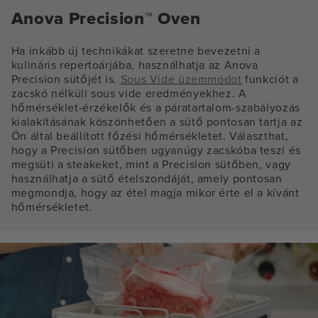
Anova Precision™ Oven
Ha inkább új technikákat szeretne bevezetni a
kulináris repertoárjába, használhatja az Anova
Precision sütőjét is.
Sous Vide üzemmódot
funkciót a
zacskó nélküli sous vide eredményekhez. A
hőmérséklet-érzékelők és a páratartalom-szabályozás
kialakításának köszönhetően a sütő pontosan tartja az
Ön által beállított főzési hőmérsékletet. Választhat,
hogy a Precision sütőben ugyanúgy zacskóba teszi és
megsüti a steakeket, mint a Precision sütőben, vagy
használhatja a sütő ételszondáját, amely pontosan
megmondja, hogy az étel magja mikor érte el a kívánt
hőmérsékletet.