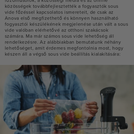
főzőműsorok, a közösségi média és az online
közösségek továbbfejlesztették a fogyasztók sous
vide főzéssel kapcsolatos ismereteit, de csak az
Anova első megfizethető és könnyen használható
fogyasztói készülékének megjelenése után vált a sous
vide valóban elérhetővé az otthoni szakácsok
számára. Ma már számos sous vide lehetőség áll
rendelkezésre. Az alábbiakban bemutatunk néhány
lehetőséget, amit érdemes megfontolnia most, hogy
készen áll a végső sous vide beállítás kialakítására: