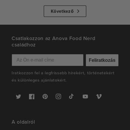
Következő
Csatlakozzon az Anova Food Nerd
családhoz
Feliratkozás
Iratkozzon fel a legfrissebb hírekért, történetekért
és különleges ajánlatokért.
Twitter
Facebook
Pinterest
Instagram
TikTok
YouTube
Vimeo
A oldalról