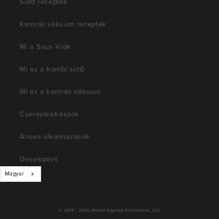
Sütő receptek
Kamrás vákuum receptek
Mi a Sous Vide
Mi az a kombi sütő
Mi az a kamrás vákuum
Cserealkatrészek
Anova alkalmazások
Developers
Magyar
© 2013 - 2026
Anova Applied Electronics, LLC