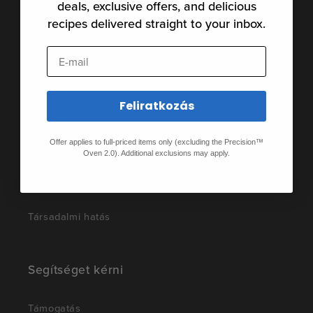
deals, exclusive offers, and delicious
A oldalról
recipes delivered straight to your inbox.
E-mail
Rólunk
Karrier
Feliratkozás
Sajtó
Offer applies to full-priced items only (excluding the Precision™
Affiliate program
Oven 2.0). Additional exclusions may apply.
Blog
Társadalmi hatás
Segítséget kérni
Támogatás