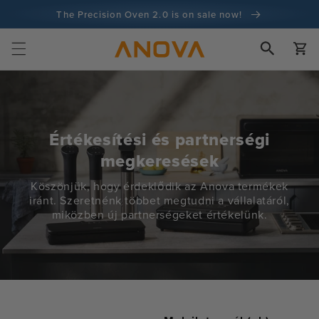
Ugrás a
The Precision Oven 2.0 is on sale now!
tartalomra
100 napos pénzvisszafizetési garancia
Kosár
100+ millió szakács és egyre több
Értékesítési és partnerségi
megkeresések
Köszönjük, hogy érdeklődik az Anova termékek
iránt. Szeretnénk többet megtudni a vállalatáról,
miközben új partnerségeket értékelünk.