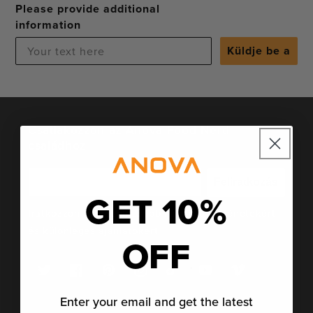
Please provide additional
information
Küldje be a
Csatlakozzon az Anova Food Nerd
családhoz
Feliratkozás
GET 10%
Iratkozzon fel a legfrissebb hírekért, történetekért
és különleges ajánlatokért.
OFF
Twitter
Facebook
Pinterest
Instagram
TikTok
YouTube
Vimeo
Enter your email and get the latest