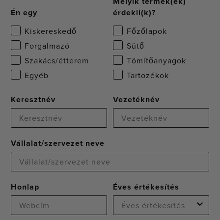
Melyik termék(ek)
Én egy
érdekli(k)?
Kiskereskedő
Főzőlapok
Forgalmazó
Sütő
Szakács/étterem
Tömítőanyagok
Egyéb
Tartozékok
Keresztnév
Vezetéknév
Vállalat/szervezet neve
Honlap
Éves értékesítés