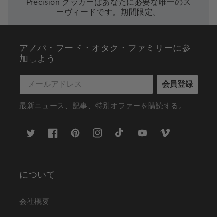
Precision クッカーはあなたに必要な唯一のス
ーヴィードです。期間限定。
アノバ・フード・オタク・ファミリーに参
加しよう
会員登録
最新ニュース、記事、特別オファーを購読する。
ツ
フ
ピ
イ
テ
ユ
ヴ
イ
ェ
ン
ン
ィ
ー
ィ
ッ
イ
タ
ス
ッ
チ
デ
タ
ス
レ
タ
ク
ュ
オ
ー
ブ
ス
グ
ト
ー
について
ッ
ト
ラ
ッ
ブ
ク
ム
ク
会社概要