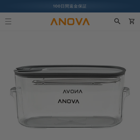
ツへスキ
100日間返金保証
ップ
カ
1億人以上の料理人
ー
ト
製品情報
へスキッ
プ