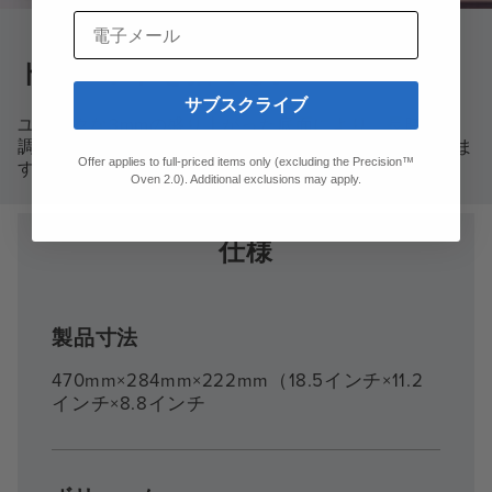
電子メール
トリベットを捨てる。
サブスクライブ
ユニークな3mmの盛り上がった底面により、長時間の
調理でもカウンタートップが安全であることを保証しま
Offer applies to full-priced items only (excluding the Precision™
す。
Oven 2.0). Additional exclusions may apply.
仕様
製品寸法
470mm×284mm×222mm（18.5インチ×11.2
インチ×8.8インチ