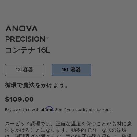
モ
ー
ダ
™
PRECISION
ル
で
コンテナ 16L
メ
デ
ィ
ア
12L容器
16L 容器
1
を
循環で魔法をかけよう。
開
く
$109.00
通
常
Affirm
Pay over time with
. See if you qualify at checkout.
価
格
スービッド調理では、正確な温度を保つことが食材に魔
法をかけることになります。効率的で均一な水の循環
は、調理容器の隅々まで一定の温度を行き渡らせ、確保