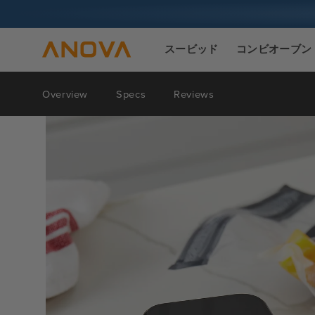
ツへスキ
ップ
スービッド
コンビオーブン
Overview
Specs
Reviews
製品情報
へスキッ
プ