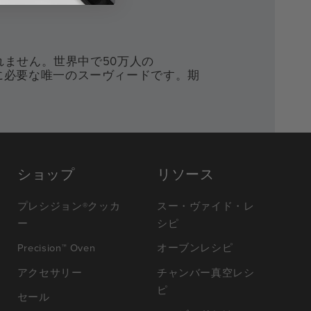
ません。世界中で50万人の
あなたに必要な唯一のスーヴィードです。期
ショップ
リソース
プレシジョン®クッカ
スー・ヴァイド・レ
ー
シピ
Precision™ Oven
オーブンレシピ
アクセサリー
チャンバー真空レシ
ピ
セール