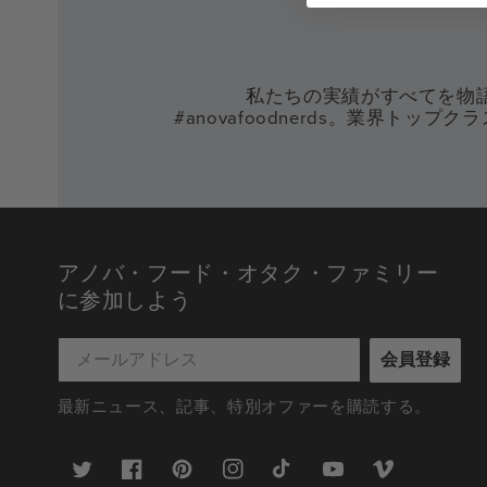
私たちの実績がすべてを物
#anovafoodnerds。業界ト
アノバ・フード・オタク・ファミリー
に参加しよう
会員登録
最新ニュース、記事、特別オファーを購読する。
ツ
フ
ピ
イ
テ
ユ
ヴ