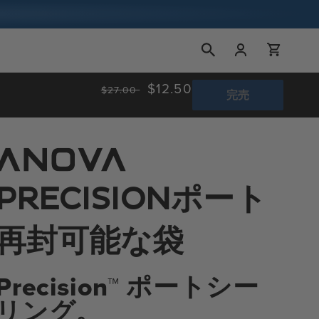
ロ
カ
グ
ー
イ
ト
ン
通
セ
$12.50
$27.00
完売
常
ー
価
ル
格
価
格
ポート
PRECISION
再封可能な袋
Precision™ ポートシー
リング。