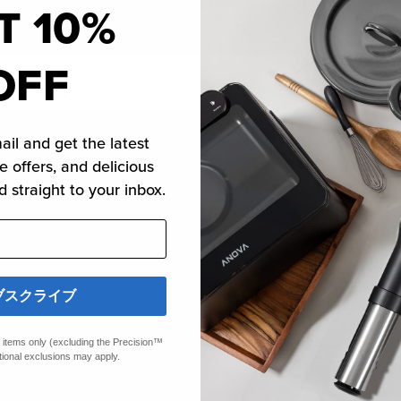
T 10%
OFF
モ
ー
ダ
ル
で
ail and get the latest
メ
デ
e offers, and delicious
ィ
仕様
d straight to your inbox.
ア
2
を
開
く
ブスクライブ
て料理しよう。最高の
ed items only (excluding the Precision™
tional exclusions may apply.