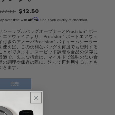
通
セ
$12.50
$27.00
常
ー
Affirm
ay over time with
. See if you qualify at checkout.
価
ル
格
価
リシーラブルバッグオープナーとPrecision™ ポー
トエアウェイにより、Precision™ ポートエアウェ
格
イ付きのアノーバPrecision™ バキュームシーラー
を使えば、この便利なバッグを何度でも密封する
ことができます。スービッド調理や食品の保存に
最適で、丈夫な構造は、マイルドで雑味のない食
品の調理や保存の際に、洗って再利用することも
できます。
完売