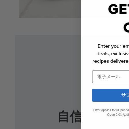
GE
モ
ー
ダ
ル
で
Enter your em
メ
デ
deals, exclusiv
ィ
recipes delivere
ア
1
を
電子メール
開
く
サ
自信を持っ
Offer applies to full-pric
Oven 2.0). Addi