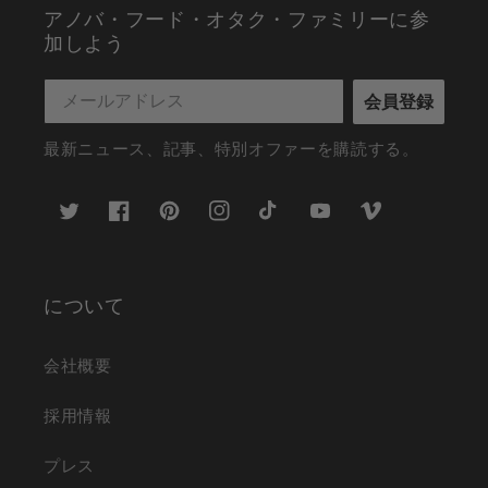
アノバ・フード・オタク・ファミリーに参
加しよう
会員登録
最新ニュース、記事、特別オファーを購読する。
ツ
フ
ピ
イ
テ
ユ
ヴ
イ
ェ
ン
ン
ィ
ー
ィ
ッ
イ
タ
ス
ッ
チ
デ
タ
ス
レ
タ
ク
ュ
オ
ー
ブ
ス
グ
ト
ー
について
ッ
ト
ラ
ッ
ブ
ク
ム
ク
会社概要
採用情報
プレス