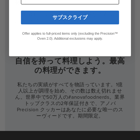
材料
2層LDPEプラスチック、1%分解促進剤添
サブスクライブ
加、1層PA/ナイロンBPAフリー。
Offer applies to full-priced items only (excluding the Precision™
Oven 2.0). Additional exclusions may apply.
自信を持って料理しよう。最高
の料理ができます。
私たちの実績がすべてを物語っています。1億
人以上が調理を始め、その数は数え切れませ
ん。世界中で50万人の#anovafoodnerds。業界
トップクラスの2年保証付きで、アノバ
Precision クッカーはあなたに必要な唯一のス
ーヴィードです。期間限定。