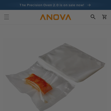
ツへスキ
The Precision Oven 2.0 is on sale now!
ップ
カ
100日間返金保証
ー
ト
1億人以上の料理人
製品情報
へスキッ
プ