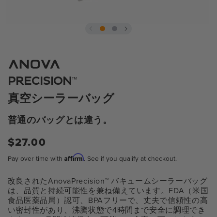
モ
ー
ダ
ル
で
™
PRECISION
メ
デ
真空シーラーバッグ
ィ
ア
1
普通のバッグとは違う。
を
開
$27.00
通
く
常
Affirm
Pay over time with
. See if you qualify at checkout.
価
格
改良されたAnovaPrecision™ バキュームシーラーバッグ
は、品質と持続可能性を兼ね備えています。FDA（米国
食品医薬品局）認可、BPAフリーで、丈夫で信頼性の高
い密封性があり、沸騰状態で4時間まで安全に調理でき