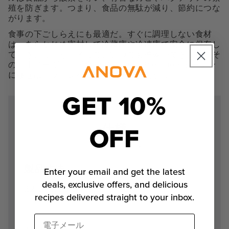
殖を防ぎます。つまり、食品の無駄が減り、節約につな
がります。
食事の下ごしらえにも最適だ。すぐに調理しない食材
は、あらかじめ密封して冷蔵庫や冷凍庫で安全に保存し
ておきましょう。そして、いつでも準備ができたら、そ
のままスーヴァイド鍋やアノーヴァPrecision オーブン
に移せば、プロレベルの料理ができあがり。
GET 10%
OFF
仕様
製品寸法
Enter your email and get the latest
deals, exclusive offers, and delicious
22 cm x 30 cm (8.6″ x 11.8′)
recipes delivered straight to your inbox.
電子メール