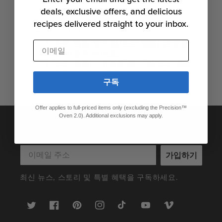
deals, exclusive offers, and delicious
recipes delivered straight to your inbox.
관련 기사
오븐 앱을 확인 및/또는 업데이트하려
이메일
면 어떻게 하나요?
오븐 펌웨어 버전을 확인 및/또는 업데
이트하려면 어떻게 해야 하나요?
구독
Offer applies to full-priced items only (excluding the Precision™
Oven 2.0). Additional exclusions may apply.
아노바 푸드 너드 패밀리에 가입하세요
가입하기
최신 뉴스, 스토리 및 특별 혜택을 구독하세요.
트
Facebook
Pinterest
인
TikTok
YouTube
Vimeo
위
스