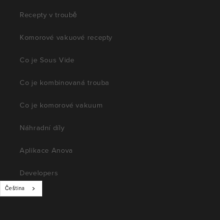
Recepty v troubě
Komorové vakuové recepty
Co je Sous Vide
Co je kombinovaná trouba
Co je komorové vakuum
Náhradní díly
Aplikace Anova
Developers
Čeština