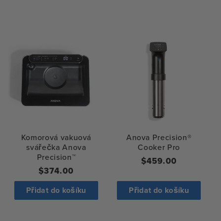
Komorová vakuová
Anova Precision®
svářečka Anova
Cooker Pro
Precision™
Běžná
$459.00
Běžná
$374.00
cena
cena
Přidat do košíku
Přidat do košíku