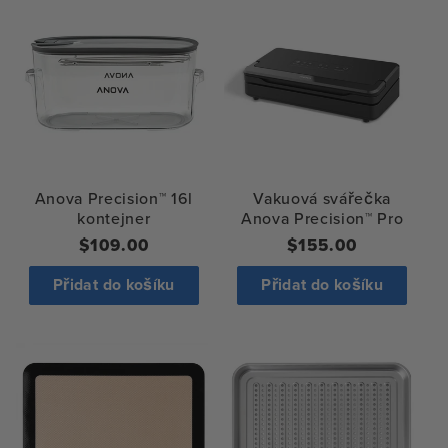
Vakuová svářečka
Anova Precision™ 16l
Anova Precision™ Pro
kontejner
Regular
$155.00
Běžná
$109.00
price
cena
Přidat do košíku
Přidat do košíku