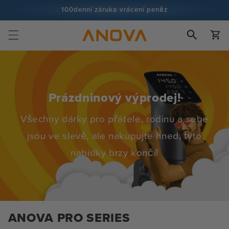
Přeskočit
100denní záruka vrácení peněz
na obsah
Více než 100 milionů kuchařů a stále více
Košík
Prázdninový výprodej!
Všechny dárky pro přátele, rodinu a sebe
jsou ve slevě, ale nakupujte hned, tyto
nabídky brzy končí!
ANOVA PRO SERIES