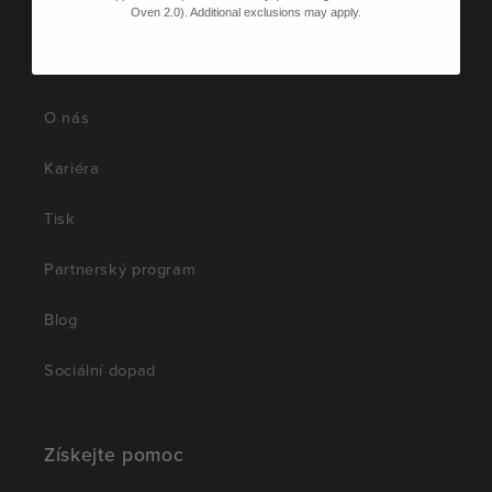
Oven 2.0). Additional exclusions may apply.
O stránkách
O nás
Kariéra
Tisk
Partnerský program
Blog
Sociální dopad
Získejte pomoc