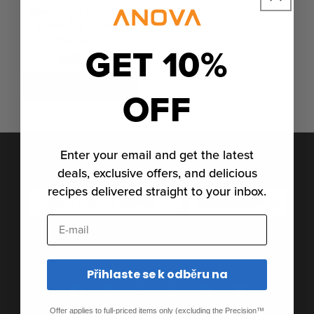
Komorové vakuové
svářečky Anova
Precision™
GET 10%
Běžná
$29.00
cena
Přidat do košíku
OFF
Enter your email and get the latest
Přidejte se k rodině Anova Food Nerd
deals, exclusive offers, and delicious
recipes delivered straight to your inbox.
Zaregistrujte se
E-mail
Přihlaste se k odběru nejnovějších zpráv, příběhů a
speciálních nabídek.
Přihlaste se k odběru na
Twitter
Facebook
Pinterest
Instagram
TikTok
YouTube
Vimeo
Offer applies to full-priced items only (excluding the Precision™