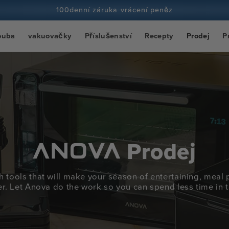
100denní záruka vrácení peněz
Více než 100 milionů kuchařů a stále více
ouba
vakuovačky
Příslušenství
Recepty
Prodej
P
Prodej
h tools that will make your season of entertaining, meal 
r. Let Anova do the work so you can spend less time in t