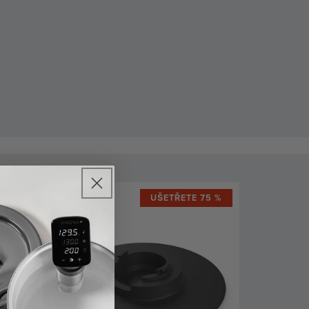
5 %
UŠETŘETE 75 %