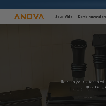
Přeskočit
na obsah
Sous Vide
Kombinovaná tr
Refresh your kitchen wit
much easie