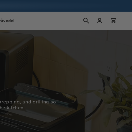
Přihlášení
Košík
růvodci
prepping, and grilling so
he kitchen.