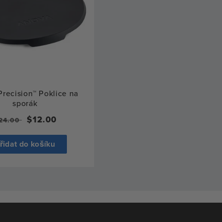
recision™ Poklice na
sporák
ěžná
Výprodejová
$12.00
24.00
ena
cena
řidat do košíku