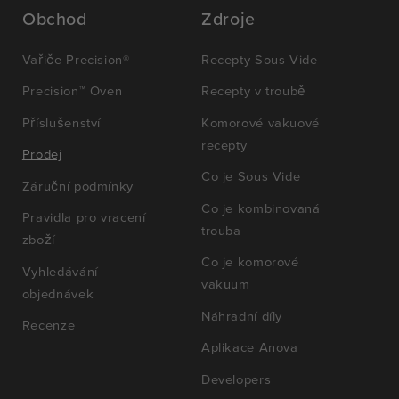
Obchod
Zdroje
Vařiče Precision®
Recepty Sous Vide
Precision™ Oven
Recepty v troubě
Příslušenství
Komorové vakuové
recepty
Prodej
Co je Sous Vide
Záruční podmínky
Co je kombinovaná
Pravidla pro vracení
trouba
zboží
Co je komorové
Vyhledávání
vakuum
objednávek
Náhradní díly
Recenze
Aplikace Anova
Developers