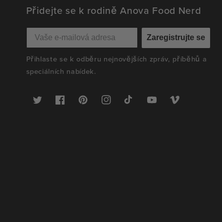
Přidejte se k rodině Anova Food Nerd
Zaregistrujte se
Přihlaste se k odběru nejnovějších zpráv, příběhů a
speciálních nabídek.
Twitter
Facebook
Pinterest
Instagram
TikTok
YouTube
Vimeo