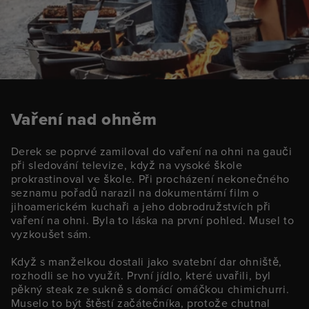
Vaření nad ohněm
Derek se poprvé zamiloval do vaření na ohni na gauči
při sledování televize, když na vysoké škole
prokrastinoval ve škole. Při procházení nekonečného
seznamu pořadů narazil na dokumentární film o
jihoamerickém kuchaři a jeho dobrodružstvích při
vaření na ohni. Byla to láska na první pohled. Musel to
vyzkoušet sám.
Když s manželkou dostali jako svatební dar ohniště,
rozhodli se ho využít. První jídlo, které uvařili, byl
pěkný steak ze sukně s domácí omáčkou chimichurri.
Muselo to být štěstí začátečníka, protože chutnal