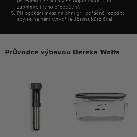
po vyjmutí ze sous vide odpočinout. Tím
zabráníte i jeho přepečení.
Při opékání masa na ohni gril pořádně rozpálte,
aby se na něm vytvořila úžasná kůrčička!
Průvodce výbavou Dereka Wolfa