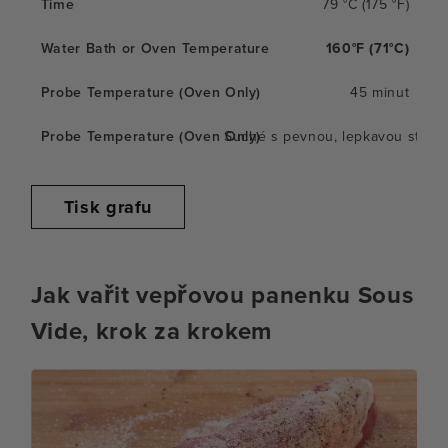
79 °C (175 °F)
160°F (71°C)
45 minut
Suché s pevnou, lepkavou struk
Tisk grafu
Jak vařit vepřovou panenku Sous
Vide, krok za krokem