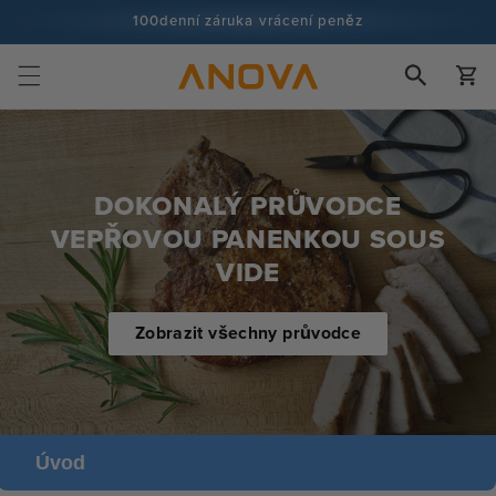
Přeskočit
100denní záruka vrácení peněz
na obsah
Více než 100 milionů kuchařů a stále více
Košík
DOKONALÝ PRŮVODCE
VEPŘOVOU PANENKOU SOUS
VIDE
Zobrazit všechny průvodce
Úvod