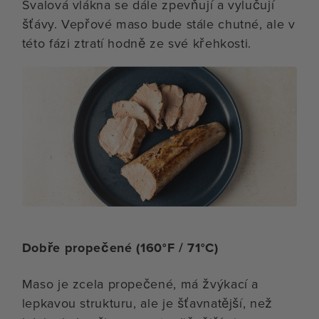
Svalová vlákna se dále zpevňují a vylučují
šťávy. Vepřové maso bude stále chutné, ale v
této fázi ztratí hodně ze své křehkosti.
Dobře propečené (160°F / 71°C)
Maso je zcela propečené, má žvýkací a
lepkavou strukturu, ale je šťavnatější, než