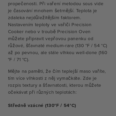
propečenosti. Při vaření metodou sous vide
je časování mnohem šetrnější. Teplota je
zdaleka nejdůležitějším faktorem.
Nastavením teploty ve vařiči Precision
Cooker nebo v troubě Precision Oven
můžete připravit vepřovou panenku od
růžové, šťavnaté medium-rare (130 °F / 54 °C)
až po pevnou, ale stále vlhkou well-done (160
°F / 71 °C).
Mějte na paměti, že čím teplejší maso vaříte,
tím více vlhkosti z něj vymačkáte. Zde je
rozpis textury a šťavnatosti, kterou můžete
očekávat při různých teplotách:
Středně vzácné (130°F / 54°C)