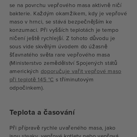
se na povrchu vepřového masa aktivně ničí
bakterie. Každým okamžikem, kdy je vepřové
maso v hrnci, se stává bezpečnějším ke
konzumaci. Při vyšších teplotách je tempo
ničení ještě rychlejší. Z tohoto důvodu je
sous vide skvělým úvodem do úžasně
šťavnatého světa rare vepřového masa
(Ministerstvo zemědělství Spojených států
amerických
doporučuje vařit vepřové maso
při teplotě 145 °C
s tříminutovým
odpočinkem).
Teplota a časování
Při přípravě rychle uvařeného masa, jako
jsou
steaky
, vepřové kotlety nebo vepřová