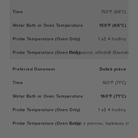
150°F (66°C)
150°F (66°C)
1 až 4 hodiny
Plně pevné, středně šťavnaté
Dobrá práce
160°F (71°C)
160°F (71°C)
1 až 4 hodiny
Suché s pevnou, lepkavou struk