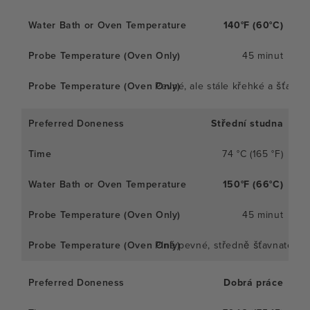
140°F (60°C)
45 minut
Pevné, ale stále křehké a šťavna
Střední studna
74 °C (165 °F)
150°F (66°C)
45 minut
Plně pevné, středně šťavnaté
Dobrá práce