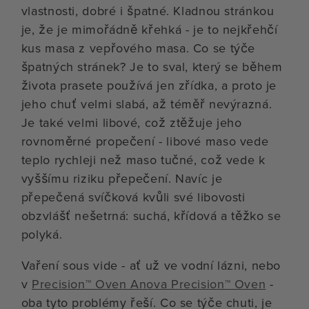
vlastnosti, dobré i špatné. Kladnou stránkou
je, že je mimořádně křehká - je to nejkřehčí
kus masa z vepřového masa. Co se týče
špatných stránek? Je to sval, který se během
života prasete používá jen zřídka, a proto je
jeho chuť velmi slabá, až téměř nevýrazná.
Je také velmi libové, což ztěžuje jeho
rovnoměrné propečení - libové maso vede
teplo rychleji než maso tučné, což vede k
vyššímu riziku přepečení. Navíc je
přepečená svíčková kvůli své libovosti
obzvlášť nešetrná: suchá, křídová a těžko se
polyká.
Vaření sous vide - ať už ve vodní lázni, nebo
v
Precision™ Oven Anova Precision™ Oven
-
oba tyto problémy řeší. Co se týče chuti, je