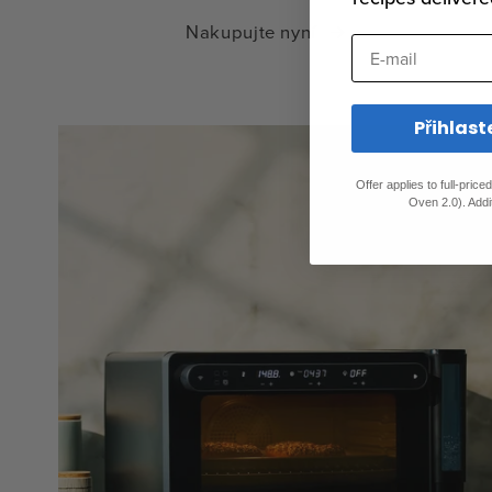
Nakupujte nyní
E-mail
Přihlast
Offer applies to full-pric
Oven 2.0). Addi