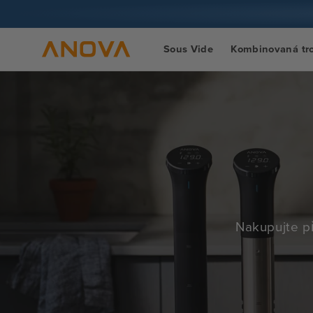
Přeskočit
na obsah
Sous Vide
Kombinovaná tr
Nakupujte př