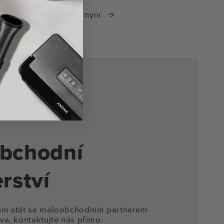
Nakupujte nyní
bchodní
rství
em stát se maloobchodním partnerem
va, kontaktujte nás přímo.