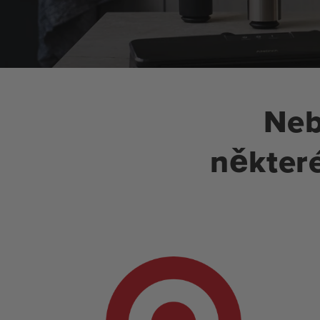
Neb
někter