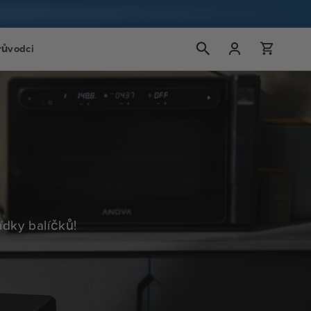
Přihlášení
Košík
růvodci
ídky balíčků!