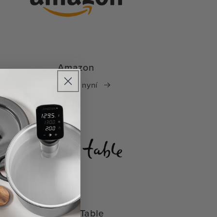
Amazon
Nakupujte nyní
Sur La Table