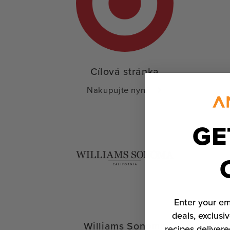
Cílová stránka
Nakupujte nyní
GE
Enter your em
deals, exclusiv
Williams Sonoma
recipes delivere