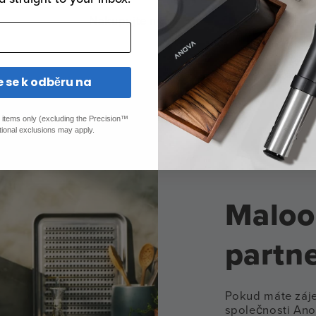
Nakupujte nyní
e se k odběru na
ed items only (excluding the Precision™
tional exclusions may apply.
Maloo
partne
Pokud máte záj
společnosti Ano