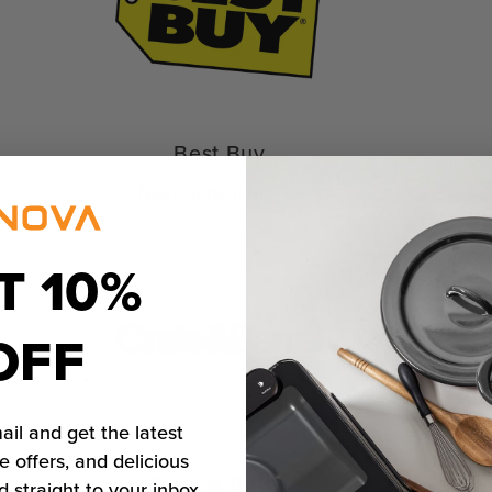
Best Buy
Nakupujte nyní
T 10%
OFF
ail and get the latest
e offers, and delicious
Crate & Barrel
d straight to your inbox.