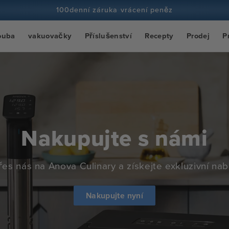
100denní záruka vrácení peněz
Více než 100 milionů kuchařů a stále více
ouba
vakuovačky
Příslušenství
Recepty
Prodej
P
Nakupujte s námi
es nás na Anova Culinary a získejte exkluzivní nab
Nakupujte nyní