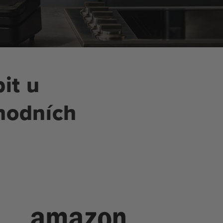
it u
hodních