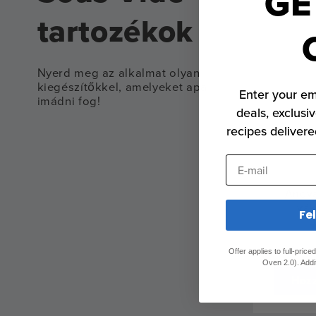
GE
tartozékok
Nyerd meg az alkalmat olyan
kiegészítőkkel, amelyeket apa
Enter your em
imádni fog!
deals, exclusiv
recipes delivere
E-mail
Anova
vák
Fe
Offer applies to full-pric
Oven 2.0). Addi
Hozz