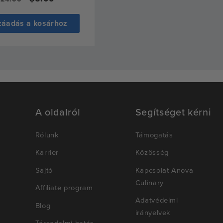
r
ár
áadás a kosárhoz
A oldalról
Segítséget kérni
Rólunk
Támogatás
Karrier
Közösség
Sajtó
Kapcsolat Anova
Culinary
Affiliate program
Adatvédelmi
Blog
irányelvek