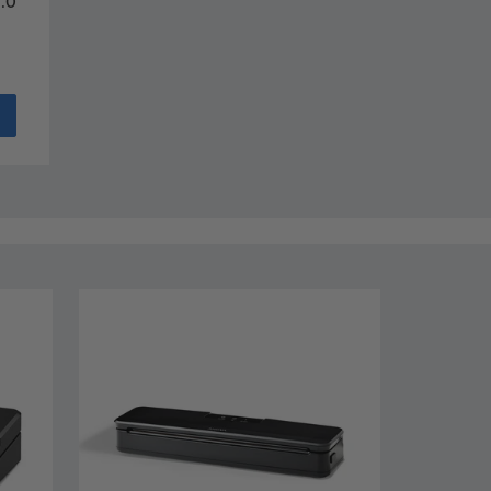
.0
ews