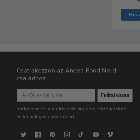
á
Hozz
Csatlakozzon az Anova Food Nerd
családhoz
Feliratkozás
Iratkozzon fel a legfrissebb hírekért, történetekért
és különleges ajánlatokért.
Twitter
Facebook
Pinterest
Instagram
TikTok
YouTube
Vimeo