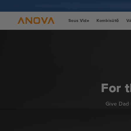
Ugrás a
tartalomra
Sous Vide
Kombisütő
V
For 
Give Dad 