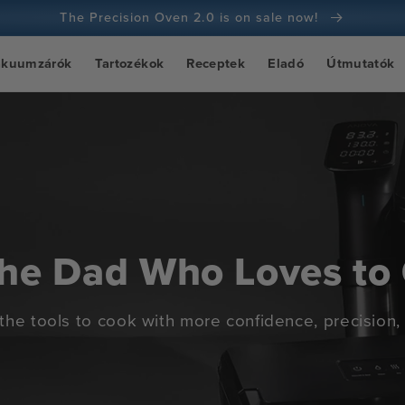
The Precision Oven 2.0 is on sale now!
100 napos pénzvisszafizetési garancia
ákuumzárók
Tartozékok
Receptek
Eladó
Útmutatók
100+ millió szakács és egyre több
the Dad Who Loves to
the tools to cook with more confidence, precision,