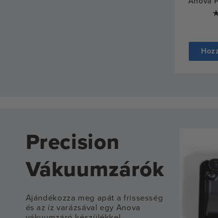
Anova P
Hozz
Precision
Vákuumzárók
Ajándékozza meg apát a frissesség
és az íz varázsával egy Anova
vákuumzáró készülékkel.