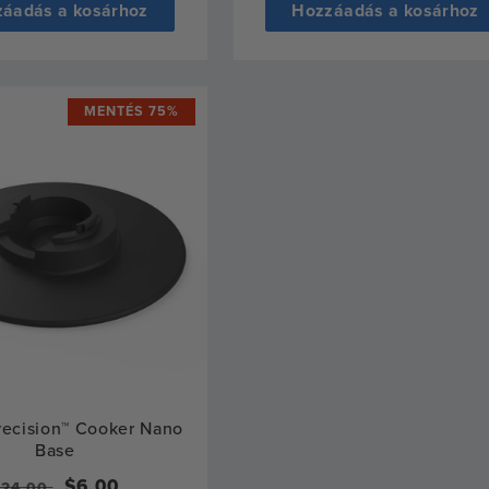
áadás a kosárhoz
Hozzáadás a kosárhoz
MENTÉS 75%
ecision™ Cooker Nano
Base
Normál
Eladási
$6.00
$24.00