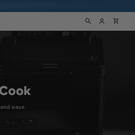
Bejelentkezés
Kosár
 Cook
 and ease.