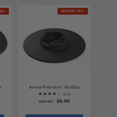
TÁS
MENTÉS 75%
p
Anova Precision™ főzőlap
272
(272)
total
Normál
Eladási
$6.00
$24.00
reviews
ár
ár