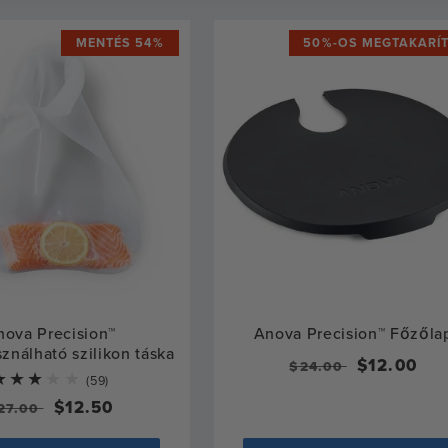
MENTÉS 54%
50%-OS MEGTAKARÍ
nova Precision™
Anova Precision™ Főzőla
sználható szilikon táska
Normál
Eladási
$12.00
$24.00
59
(59)
ár
ár
total
ormál
Eladási
$12.50
27.00
reviews
r
ár