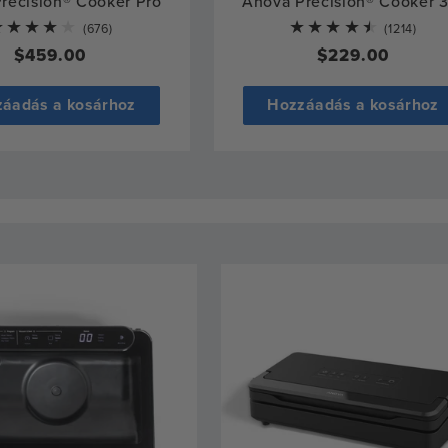
recision® Cooker Pro
Anova Precision® Cooker 3
676
1214
(676)
(1214)
total
total
Normál
$459.00
Normál
$229.00
reviews
revi
ár
ár
áadás a kosárhoz
Hozzáadás a kosárhoz