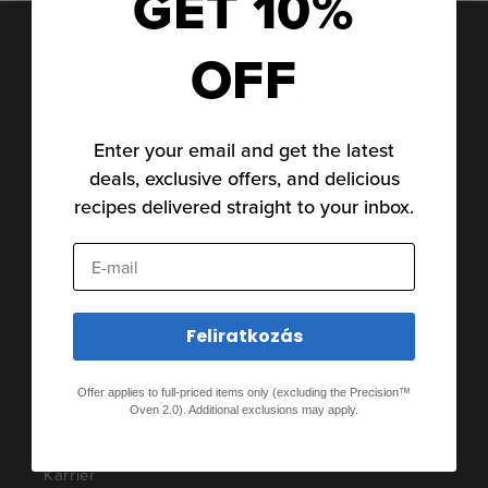
GET 10%
Csatlakozzon az Anova Food Nerd
OFF
családhoz
Feliratkozás
Enter your email and get the latest
deals, exclusive offers, and delicious
Iratkozzon fel a legfrissebb hírekért, történetekért
recipes delivered straight to your inbox.
és különleges ajánlatokért.
E-mail
Twitter
Facebook
Pinterest
Instagram
TikTok
YouTube
Vimeo
Feliratkozás
A oldalról
Offer applies to full-priced items only (excluding the Precision™
Oven 2.0). Additional exclusions may apply.
Rólunk
Karrier