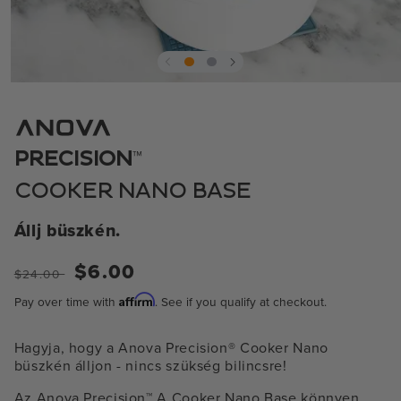
Média
1
megnyitása
modális
ablakban
™
PRECISION
COOKER NANO BASE
Állj büszkén.
Normál
Eladási
$6.00
$24.00
ár
ár
Affirm
Pay over time with
. See if you qualify at checkout.
Hagyja, hogy a Anova Precision® Cooker Nano
büszkén álljon - nincs szükség bilincsre!
Az Anova Precision
™
A Cooker Nano Base könnyen