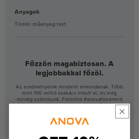
Anyagok
Tömör műanyag test
Főzzön magabiztosan. A
legjobbakkal főzöl.
Az eredményeink mindent elmondanak. Több
mint 100 millió szakács indult el, és még
mindig számolunk. Félmillió #anovafoodnerd
világszerte. Az iparágban vezető 2 év
garanciával az Anova Precision Cooker az
egyetlen sous vide készülék, amire szüksége
van. Pont.