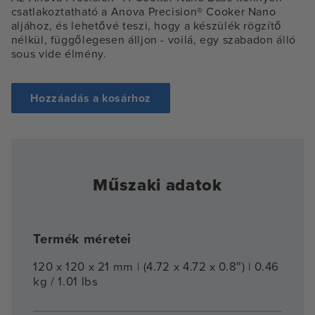
csatlakoztatható a Anova Precision® Cooker Nano
aljához, és lehetővé teszi, hogy a készülék rögzítő
nélkül, függőlegesen álljon - voilá, egy szabadon álló
sous vide élmény.
Hozzáadás a kosárhoz
Műszaki adatok
Termék méretei
120 x 120 x 21 mm | (4.72 x 4.72 x 0.8″) | 0.46
kg / 1.01 lbs