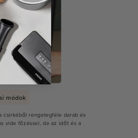
ási módok
 a csirkéből rengetegféle darab és
s vide főzéssel, de az időt és a