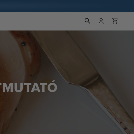
Bejelentkezés
Kosár
ÚTMUTATÓ