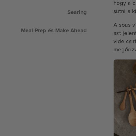
hogy a c
sütni a 
Searing
A sous v
Meal-Prep és Make-Ahead
azt jelen
vide csi
megőrizv