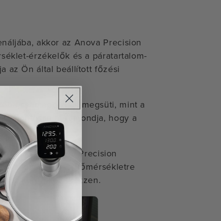
enáljába, akkor az Anova Precision
rséklet-érzékelők és a páratartalom-
 az Ön által beállított főzési
kóba csomagolja és megsüti, mint a
amely pontosan megmondja, hogy a
ználata az Anova Precision
rkét a kívánt belső hőmérsékletre
letes kéreg keletkezzen.