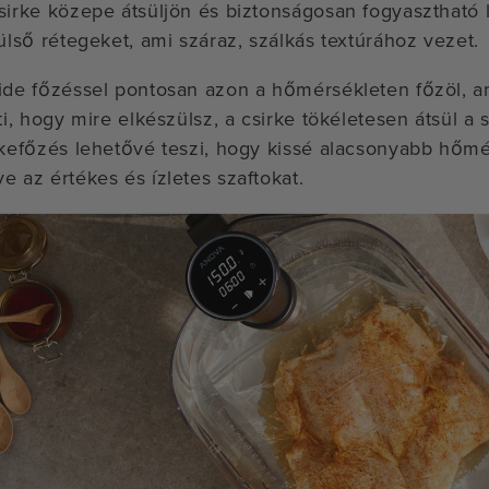
sirke közepe átsüljön és biztonságosan fogyasztható le
külső rétegeket, ami száraz, szálkás textúrához vezet.
ide főzéssel pontosan azon a hőmérsékleten főzöl, am
ti, hogy mire elkészülsz, a csirke tökéletesen átsül a 
rkefőzés lehetővé teszi, hogy kissé alacsonyabb hőmérs
e az értékes és ízletes szaftokat.