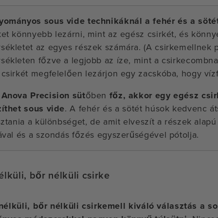
yományos sous vide technikáknál a fehér és a söté
et könnyebb lezárni, mint az egész csirkét, és könnye
ékletet az egyes részek számára. (A csirkemellnek 
ékleten főzve a legjobb az íze, mint a csirkecombnak.
csirkét megfelelően lezárjon egy zacskóba, hogy víz
 Anova Precision süt
őben
főz, akkor egy egész csi
zíthet sous vide
. A fehér és a sötét húsok kedvenc á
sztania a különbséget, de amit elveszít a részek alapú
ával és a szondás főzés egyszerűségével pótolja.
lküli, bőr nélküli csirke
nélküli, bőr nélküli csirkemell kiváló választás a s