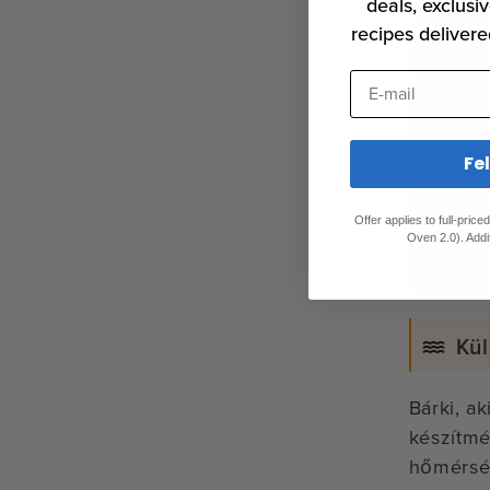
deals, exclusiv
recipes delivere
E-mail
Fe
Offer applies to full-pric
Oven 2.0). Addi
Kül
Bárki, a
készítmé
hőmérsék