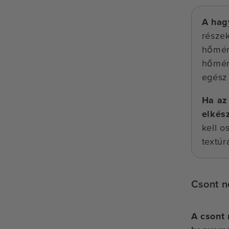
A hag
részek
hőmérs
hőmérs
egész 
Ha az
elkés
kell o
textúr
Csont né
A csont 