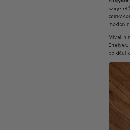
hagyomá
szigetel
csirkeco
módon m
Mivel nin
Ehelyett 
például 