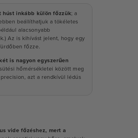
t húst inkább külön főzzük
; a
bben beállíthatjuk a tökéletes
például alacsonyabb
) Az is kihívást jelent, hogy egy
fürdőben főzze.
rkét is nagyon egyszerűen
tsütési hőmérsékletei között meg
 precision, azt a rendkívül lédús
ous vide főzéshez, mert a