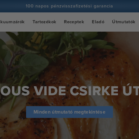
100 napos pénzvisszafizetési garancia
100+ millió szakács és egyre több
ákuumzárók
Tartozékok
Receptek
Eladó
Útmutatók
OUS VIDE CSIRKE 
Minden útmutató megtekintése