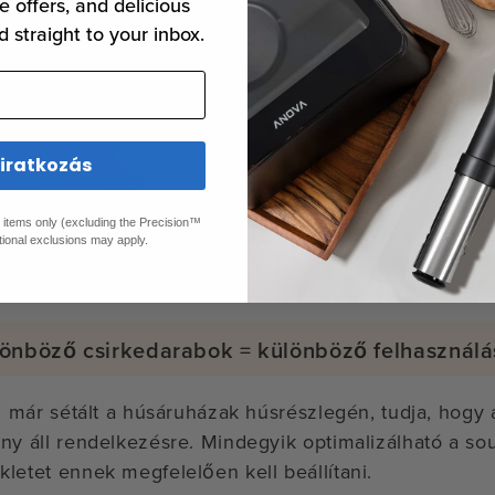
e offers, and delicious
d straight to your inbox.
liratkozás
ed items only (excluding the Precision™
tional exclusions may apply.
önböző csirkedarabok = különböző felhasznál
ki már sétált a húsáruházak húsrészlegén, tudja, hogy
ny áll rendelkezésre. Mindegyik optimalizálható a sou
letet ennek megfelelően kell beállítani.