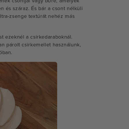
enek csontjai vagy bőre, amelyek
n és száraz. És bár a csont nélküli
ultra-zsenge textúrát nehéz más
ést ezeknél a csirkedaraboknál.
ban párolt csirkemellet használunk,
cóban.