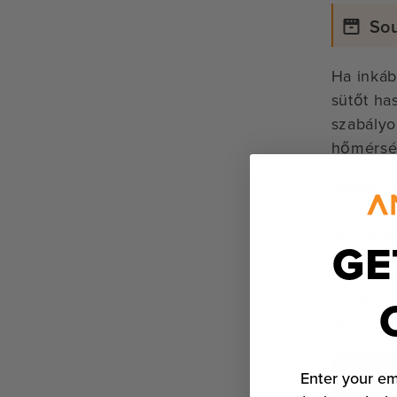
Sou
Ha inkáb
sütőt ha
szabályo
hőmérsék
Választh
Precisio
csirke m
GE
Akárcsak
sütőben 
kell hoz
Enter your em