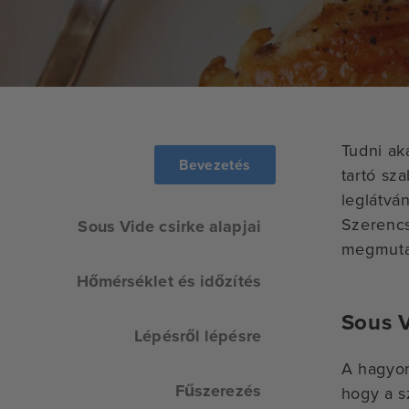
Tudni ak
Bevezetés
tartó sz
leglátvá
Szerencs
Sous Vide csirke alapjai
megmutat
Hőmérséklet és időzítés
Sous V
Lépésről lépésre
A hagyom
Fűszerezés
hogy a s