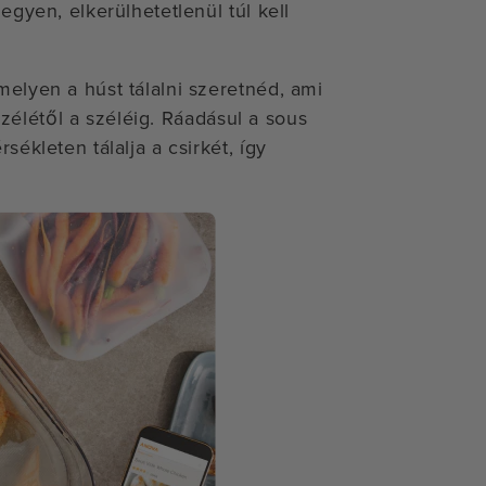
gyen, elkerülhetetlenül túl kell
elyen a húst tálalni szeretnéd, ami
szélétől a széléig. Ráadásul a sous
ékleten tálalja a csirkét, így