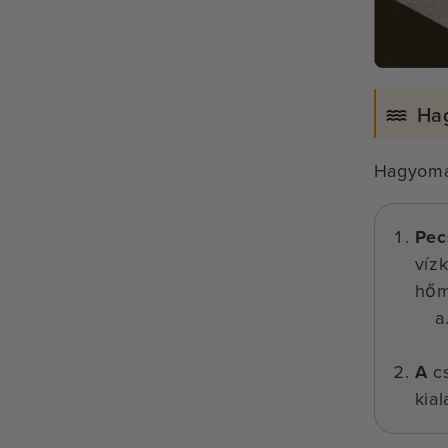
Ha
Hagyomán
Pec
víz
hőm
A
cs
kia