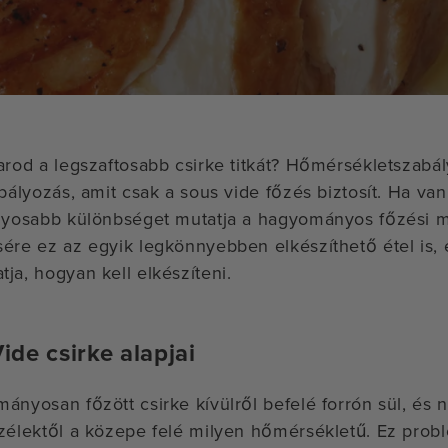
arod a legszaftosabb csirke titkát? Hőmérsékletszabál
abályozás, amit csak a sous vide főzés biztosít. Ha van
nyosabb különbséget mutatja a hagyományos főzési m
ére ez az egyik legkönnyebben elkészíthető étel is, 
ja, hogyan kell elkészíteni.
ide csirke alapjai
ányosan főzött csirke kívülről befelé forrón sül, és
zélektől a közepe felé milyen hőmérsékletű. Ez prob