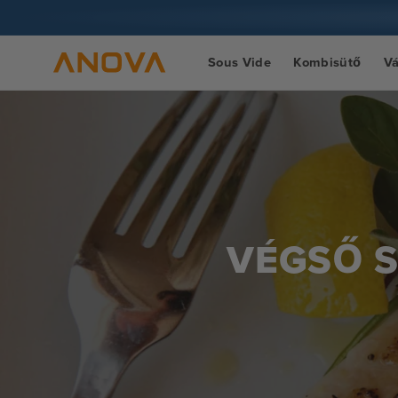
Ugrás a
tartalomra
Sous Vide
Kombisütő
V
VÉGSŐ S