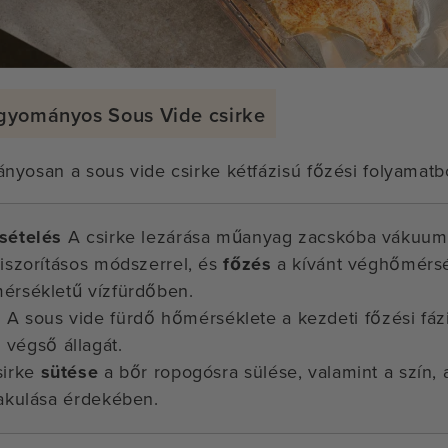
gyományos Sous Vide csirke
yosan a sous vide csirke kétfázisú főzési folyamatból
sételés
A csirke lezárása műanyag zacskóba vákuum
kiszorításos módszerrel, és
főzés
a kívánt véghőmérsé
érsékletű vízfürdőben.
A sous vide fürdő hőmérséklete a kezdeti főzési fá
végső állagát.
irke
sütése
a bőr ropogósra sülése, valamint a szín, a
lakulása érdekében.