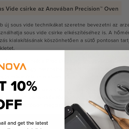
s Vide csirke az Anovában Precision™ Oven
b új sous vide technikákat szeretne bevezetni az arz
sználhatja sous vide csirke elkészítéséhez is. A hőmé
zás kialakításának köszönhetően a sütő pontosan tartja
letet.
at, hogy a csirkét a Precision sütőben ugyanúgy zacs
n sütőben, vagy használhatja a sütő ételszondáját, 
agja mikor érte el a kívánt hőmérsékletet.
T 10%
 a hagyományos sous vide, a Sous Vide üzemmód has
OFF
is általában kétlépcsős főzési folyamat: először a csi
ni, majd a sütőben megpirítani vagy megsütni, hogy íz
ail and get the latest