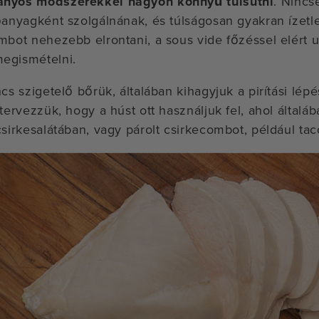
nyos módszerekkel nagyon könnyű túlsütni
. Nincs
őanyagként szolgálnának, és túlságosan gyakran ízetle
mbot nehezebb elrontani, a sous vide főzéssel elért 
egismételni.
cs szigetelő bőrük, általában kihagyjuk a pirítási lép
tervezzük, hogy a húst ott használjuk fel, ahol általá
csirkesalátában, vagy párolt csirkecombot, például ta