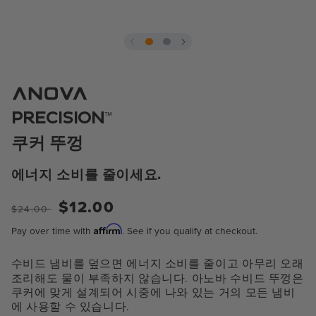
모
달
에
서
미
™
PRECISION
디
어
쿠커 뚜껑
1
열
기
에너지 소비를 줄이세요.
$12.00
정
판
$24.00
상
매
Affirm
Pay over time with
. See if you qualify at checkout.
가
가
격
격
수비드 냄비를 덮으면 에너지 소비를 줄이고 아무리 오래
조리해도 물이 부족하지 않습니다. 아노바 수비드 뚜껑은
쿠커에 맞게 설계되어 시중에 나와 있는 거의 모든 냄비
에 사용할 수 있습니다.