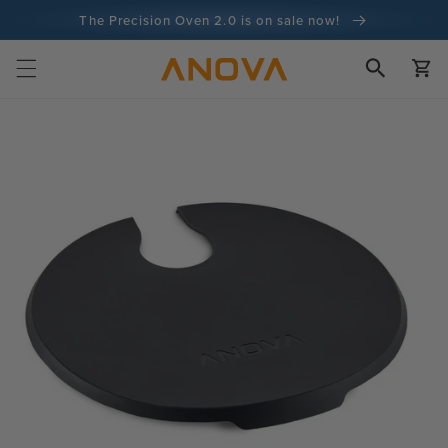
콘텐츠로
The Precision Oven 2.0 is on sale now!
건너뛰기
장
바
100일 환불 보장
구
니
1억 건 이상의 요리 및 계속 증가 중
Skip to
product
information