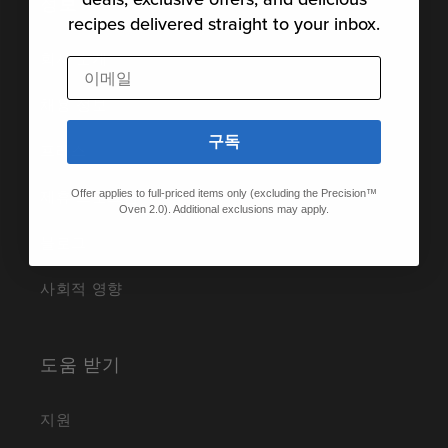
정보
recipes delivered straight to your inbox.
회사 소개
이메일
채용 정보
구독
프레스
제휴 프로그램
Offer applies to full-priced items only (excluding the Precision™
Oven 2.0). Additional exclusions may apply.
블로그
사회적 영향
도움 받기
지원