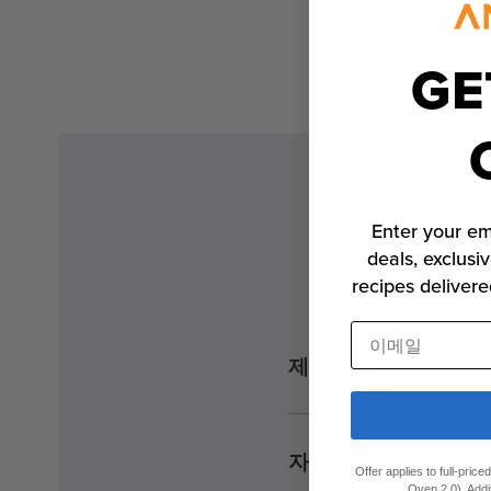
GE
모
달
에
서
미
디
어
1
Enter your em
열
기
deals, exclusiv
recipes delivere
이메일
제품 치수
자료
Offer applies to full-pric
Oven 2.0). Addi