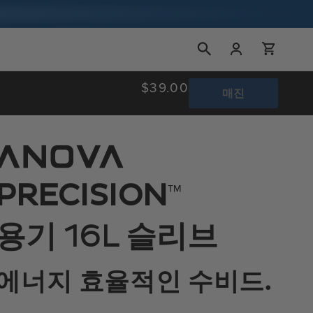
장
로
바
그
구
인
니
정
$39.00
매진
상
가
격
™
PRECISION
용기 16L 슬리브
에너지 효율적인 수비드.