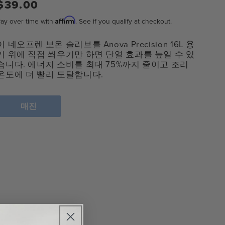
정
$39.00
상
Affirm
ay over time with
. See if you qualify at checkout.
가
격
이 네오프렌 보온 슬리브를 Anova Precision 16L 용
기 위에 직접 씌우기만 하면 단열 효과를 높일 수 있
습니다. 에너지 소비를 최대 75%까지 줄이고 조리
온도에 더 빨리 도달합니다.
매진