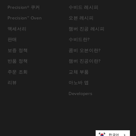
Precision® 쿠커
수비드 레시피
Precision™ Oven
오븐 레시피
액세서리
챔버 진공 레시피
판매
수비드란?
보증 정책
콤비 오븐이란?
반품 정책
챔버 진공이란?
주문 조회
교체 부품
리뷰
아노바 앱
Developers
한국어