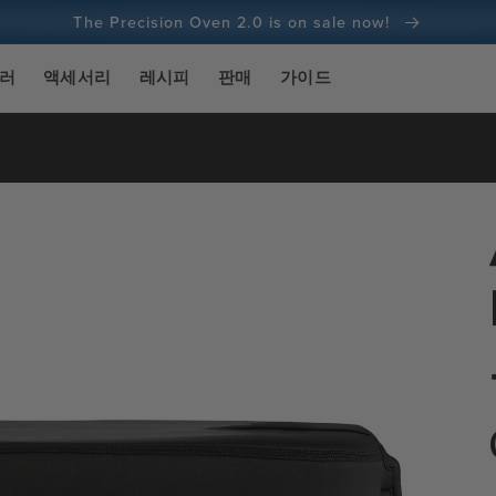
The Precision Oven 2.0 is on sale now!
100일 환불 보장
실러
액세서리
레시피
판매
가이드
1억 건 이상의 요리 및 계속 증가 중