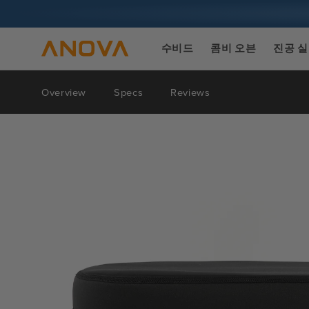
콘텐츠로
건너뛰기
수비드
콤비 오븐
진공 
Overview
Specs
Reviews
제품 정보
로 건너뛰
기