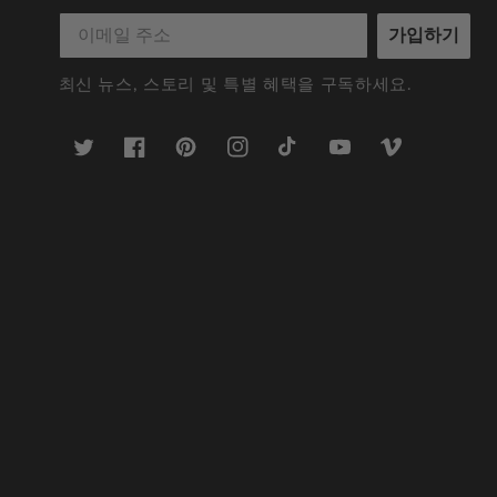
가입하기
최신 뉴스, 스토리 및 특별 혜택을 구독하세요.
트
Facebook
Pinterest
인
TikTok
YouTube
Vimeo
위
스
터
타
그
램