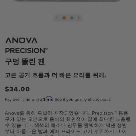
모
달
에
서
미
™
PRECISION
디
어
구멍 뚫린 팬
1
열
기
고른 공기 흐름과 더 빠른 요리를 위해.
정
$34.00
상
Affirm
Pay over time with
. See if you qualify at checkout.
가
격
Anova를 위해 특별히 제작되었습니다. Precision
™
통풍
구가 있는 오븐으로 음식의 표면적이 열에 최대한 노출될
수 있습니다. 색색의 채소나 만두를 완벽하게 쪄낸 쟁반
부터 아름다운 빵과 에어 프라이드 고기 부위까지 그 어