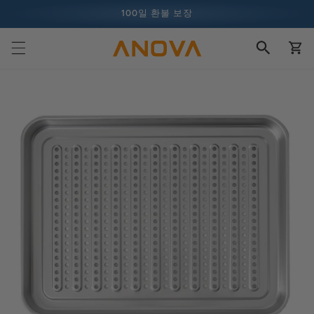
콘텐츠로
100일 환불 보장
건너뛰기
장
1억 건 이상의 요리 및 계속 증가 중
바
구
니
제품 정보
로 건너뛰
기