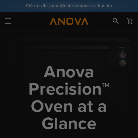
Salt la
100 de zile garanție de returnare a banilor
conținut
100+ milioane de bucătari și numărătoarea continuă
Cart
Anova
Precision™
Oven at a
Glance