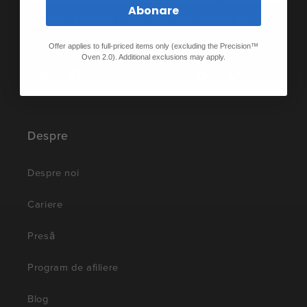
Abonare
Abonați-vă pentru a primi cele mai recente știri,
povești și oferte speciale.
Offer applies to full-priced items only (excluding the Precision™
Oven 2.0). Additional exclusions may apply.
Twitter
Facebook
Pinterest
Instagram
TikTok
YouTube
Vimeo
Despre
Despre noi
Cariere
Presă
Program de afiliere
Blog