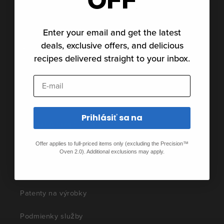
Sociálny vplyv
Enter your email and get the latest
deals, exclusive offers, and delicious
Získajte pomoc
recipes delivered straight to your inbox.
Podpora
E-mail
Komunita
Prihlásiť sa na
Kontakt Anova Culinary
Offer applies to full-priced items only (excluding the Precision™
Zásady ochrany osobných údajov
Oven 2.0). Additional exclusions may apply.
Zverejňovanie informácií o produktoch
Patenty na výrobky
Podmienky služby