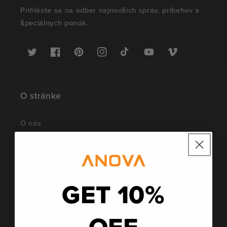
Prihláste sa na odber najnovších správ, príbehov a
špeciálnych ponúk.
Twitter
Facebook
Pinterest
Instagram
TikTok
YouTube
Vimeo
O stránke
O nás
Kariéra
Tlač
GET 10%
Affiliate program
OFF
Blog