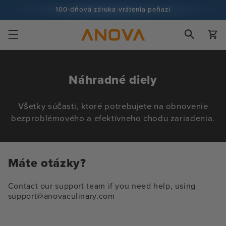
Prejsť na
100-dňová záruka vrátenia peňazí
obsah
Viac ako 100 miliónov kuchárov a stále viac
Košík
Z
Náhradné diely
b
Všetky súčasti, ktoré potrebujete na obnovenie
i
bezproblémového a efektívneho chodu zariadenia.
e
r
k
Máte otázky?
a
:
Contact our support team if you need help, using
support@anovaculinary.com