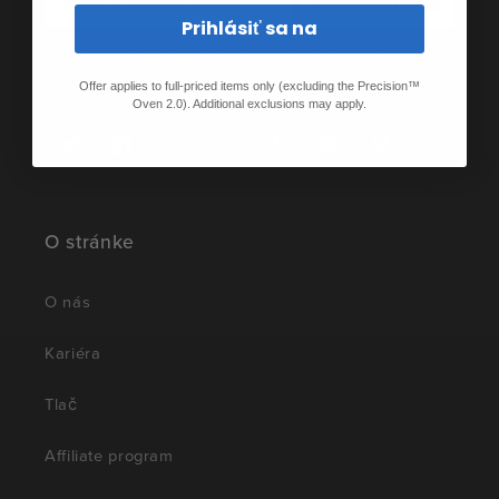
Zaregistrujte sa
Prihlásiť sa na
Prihláste sa na odber najnovších správ, príbehov a
špeciálnych ponúk.
Offer applies to full-priced items only (excluding the Precision™
Oven 2.0). Additional exclusions may apply.
Twitter
Facebook
Pinterest
Instagram
TikTok
YouTube
Vimeo
O stránke
O nás
Kariéra
Tlač
Affiliate program