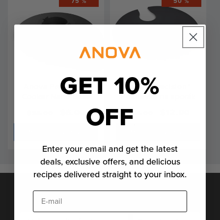
75 %
50 %
GET 10%
Anova Precision™
Anova Precision™
Cooker Nano Base
Pokrievka na sporák
OFF
Bežná
Výpredajová
$6.00
Bežná
Výpredajová
$12.00
$24.00
$24.00
cena
cena
cena
cena
Pridať do košíka
Pridať do košíka
Enter your email and get the latest
deals, exclusive offers, and delicious
recipes delivered straight to your inbox.
Pridajte sa k rodine Anova Food Nerd
E-mail