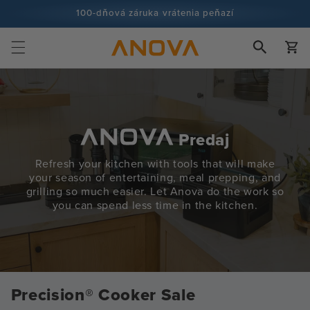
Prejsť na
100-dňová záruka vrátenia peňazí
obsah
Viac ako 100 miliónov kuchárov a stále viac
Košík
Predaj
Refresh your kitchen with tools that will make
your season of entertaining, meal prepping, and
grilling so much easier. Let Anova do the work so
you can spend less time in the kitchen.
Precision® Cooker Sale