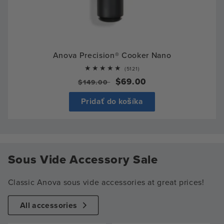
Anova Precision® Cooker Nano
5121
(5121)
total
Bežná
Výpredajová
$69.00
$149.00
reviews
cena
cena
Pridať do košíka
Sous Vide Accessory Sale
Classic Anova sous vide accessories at great prices!
All accessories