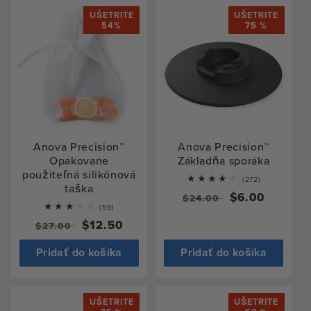
UŠETRITE
UŠETRITE
54%
75 %
Anova Precision™
Anova Precision™
Opakovane
Základňa sporáka
použiteľná silikónová
272
(272)
taška
total
Bežná
Výpredajová
$6.00
$24.00
reviews
59
(59)
cena
cena
total
Bežná
Výpredajová
$12.50
$27.00
reviews
cena
cena
Pridať do košíka
Pridať do košíka
UŠETRITE
UŠETRITE