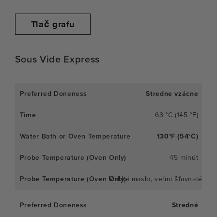
Tlač grafu
Sous Vide Express
Stredne vzácne
63 °C (145 °F)
130°F (54°C)
45 minút
Mäkké maslo, veľmi šťavnaté
Stredné