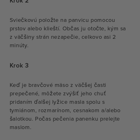
Krok 2
Sviečkovú položte na panvicu pomocou
prstov alebo klieští. Občas ju otočte, kým sa
z väčšiny strán nezapečie, celkovo asi 2
minúty.
Krok 3
Keď je bravčové mäso z väčšej časti
prepečené, môžete zvýšiť jeho chuť
pridaním ďalšej lyžice masla spolu s
tymiánom, rozmarínom, cesnakom a/alebo
šalotkou. Počas pečenia panenku prelejte
maslom.