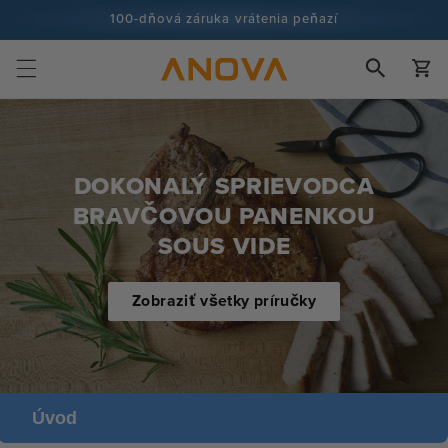
Skip to
100-dňová záruka vrátenia peňazí
content
Viac ako 100 miliónov kuchárov a stále viac
Košík
DOKONALÝ SPRIEVODCA
BRAVČOVOU PANENKOU
SOUS VIDE
Zobraziť všetky príručky
Úvod