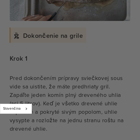
Dokončenie na grile
Krok 1
Pred dokončením prípravy sviečkovej sous
vide sa uistite, že máte predhriaty gril.
Zapáľte jeden komín plný dreveného uhlia
(asi 5 litrov). Keď je všetko drevené uhlie
Slovenčina
zapálené a pokryté sivým popolom, uhlie
vysypte a rozložte na jednu stranu roštu na
drevené uhlie.