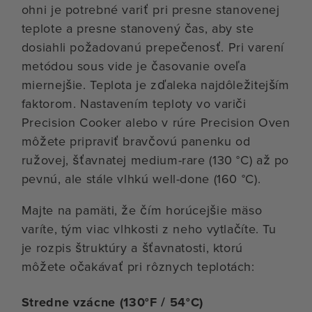
ohni je potrebné variť pri presne stanovenej
teplote a presne stanovený čas, aby ste
dosiahli požadovanú prepečenosť. Pri varení
metódou sous vide je časovanie oveľa
miernejšie. Teplota je zďaleka najdôležitejším
faktorom. Nastavením teploty vo variči
Precision Cooker alebo v rúre Precision Oven
môžete pripraviť bravčovú panenku od
ružovej, šťavnatej medium-rare (130 °C) až po
pevnú, ale stále vlhkú well-done (160 °C).
Majte na pamäti, že čím horúcejšie mäso
varíte, tým viac vlhkosti z neho vytlačíte. Tu
je rozpis štruktúry a šťavnatosti, ktorú
môžete očakávať pri rôznych teplotách:
Stredne vzácne (130°F / 54°C)