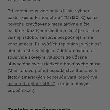
Pri varení sous vide máte ďalšiu výhodu:
pasterizáciu. Pri teplote 54 °C (130 °C) sa na
povrchu bravčového mäsa aktívne ničia
baktérie. Každým okamihom, keď je mäso vo
varnej nádobe, sa stáva bezpečnejším na
konzumáciu. Pri vyšších teplotách je rýchlosť
ničenia ešte rýchlejšia. Z tohto dôvodu je
sous vide skvelým vstupom do úžasne
šťavnatého sveta riedkeho bravčového mäsa
(Ministerstvo poľnohospodárstva Spojených
štátov amerických
odporúča variť bravčové
mäso pri teplote 145 °C
s trojminútovým
odpočinkom).
Teplota a načasovanie