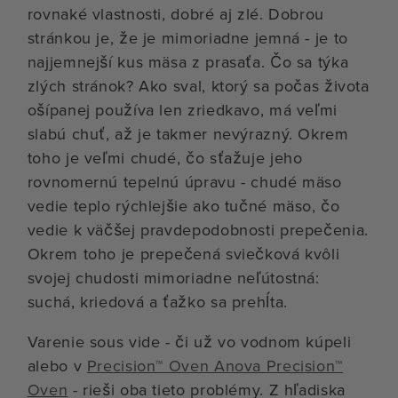
rovnaké vlastnosti, dobré aj zlé. Dobrou
stránkou je, že je mimoriadne jemná - je to
najjemnejší kus mäsa z prasaťa. Čo sa týka
zlých stránok? Ako sval, ktorý sa počas života
ošípanej používa len zriedkavo, má veľmi
slabú chuť, až je takmer nevýrazný. Okrem
toho je veľmi chudé, čo sťažuje jeho
rovnomernú tepelnú úpravu - chudé mäso
vedie teplo rýchlejšie ako tučné mäso, čo
vedie k väčšej pravdepodobnosti prepečenia.
Okrem toho je prepečená sviečková kvôli
svojej chudosti mimoriadne neľútostná:
suchá, kriedová a ťažko sa prehĺta.
Varenie sous vide - či už vo vodnom kúpeli
alebo v
Precision™ Oven Anova Precision™
Oven
- rieši oba tieto problémy. Z hľadiska