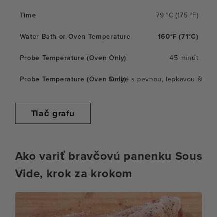
79 °C (175 °F)
160°F (71°C)
45 minút
Suché s pevnou, lepkavou štruk
Tlač grafu
Ako variť bravčovú panenku Sous
Vide, krok za krokom