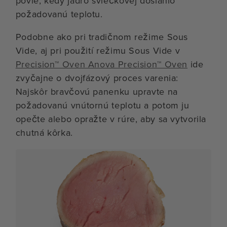
povie, kedy jadro sviečkovej dosiahlo
požadovanú teplotu.
Podobne ako pri tradičnom režime Sous
Vide, aj pri použití režimu Sous Vide v
Precision™ Oven Anova Precision™ Oven
ide
zvyčajne o dvojfázový proces varenia:
Najskôr bravčovú panenku upravte na
požadovanú vnútornú teplotu a potom ju
opečte alebo opražte v rúre, aby sa vytvorila
chutná kôrka.