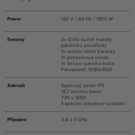
Power
120 V / 60 Hz / 1800 W
Senzory
2x čidlo suché teploty
(okolního prostředí)
1x senzor vlhké žárovky
1x potravinová sonda
1x Senzor parního kotle
Fotoaparát: 1080x1920
Zobrazit
5palcový panel IPS
16,7 milionu barev
720 x 1280
Kapacitní dotykové ovládání
Připojení
2,4 a 5 GHz