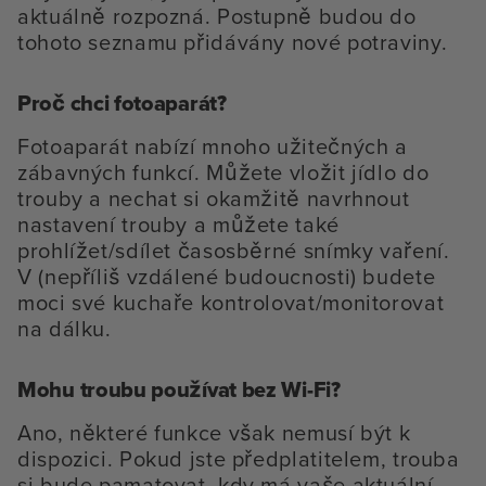
aktuálně rozpozná. Postupně budou do
tohoto seznamu přidávány nové potraviny.
Proč chci fotoaparát?
Fotoaparát nabízí mnoho užitečných a
zábavných funkcí. Můžete vložit jídlo do
trouby a nechat si okamžitě navrhnout
nastavení trouby a můžete také
prohlížet/sdílet časosběrné snímky vaření.
V (nepříliš vzdálené budoucnosti) budete
moci své kuchaře kontrolovat/monitorovat
na dálku.
Mohu troubu používat bez Wi-Fi?
Ano, některé funkce však nemusí být k
dispozici. Pokud jste předplatitelem, trouba
si bude pamatovat, kdy má vaše aktuální