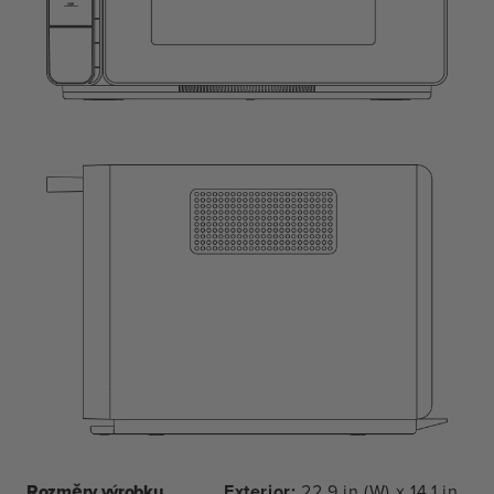
Rozměry výrobku
Exterior:
22.9 in (W) x 14.1 in