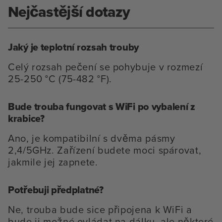
Nejčastější dotazy
Jaký je teplotní rozsah trouby
Celý rozsah pečení se pohybuje v rozmezí
25-250 °C (75-482 °F).
Bude trouba fungovat s WiFi po vybalení z
krabice?
Ano, je kompatibilní s dvěma pásmy
2,4/5GHz. Zařízení budete moci spárovat,
jakmile jej zapnete.
Potřebuji předplatné?
Ne, trouba bude sice připojena k WiFi a
bude ji možné ovládat na dálku, ale některé