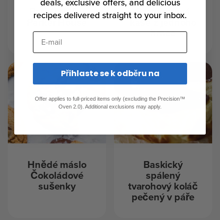
deals, exclusive offers, and delicious
Parní rohlíky
Bramborová
recipes delivered straight to your inbox.
Parker House
kaše z jednoho
hrnce
E-mail
Přihlaste se k odběru na
Offer applies to full-priced items only (excluding the Precision™
Oven 2.0). Additional exclusions may apply.
Hnědé máslo
Baskický
Čokoládové
spálený
sušenky
tvarohový koláč
pečený v páře