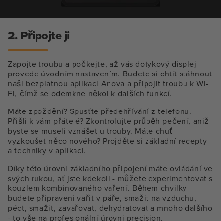
2. Připojte ji
Zapojte troubu a počkejte, až vás dotykový displej
provede úvodním nastavením. Budete si chtít stáhnout
naši bezplatnou aplikaci Anova a připojit troubu k Wi-
Fi, čímž se odemkne několik dalších funkcí.
Máte zpoždění? Spusťte předehřívání z telefonu.
Přišli k vám přátelé? Zkontrolujte průběh pečení, aniž
byste se museli vznášet u trouby. Máte chuť
vyzkoušet něco nového? Projděte si základní recepty
a techniky v aplikaci.
Díky této úrovni základního připojení máte ovládání ve
svých rukou, ať jste kdekoli - můžete experimentovat s
kouzlem kombinovaného vaření. Během chvilky
budete připraveni vařit v páře, smažit na vzduchu,
péct, smažit, zavařovat, dehydratovat a mnoho dalšího
- to vše na profesionální úrovni precision.