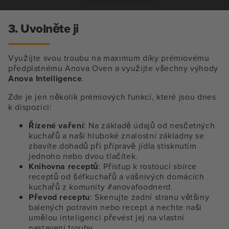
3. Uvolněte ji
Využijte svou troubu na maximum díky prémiovému
předplatnému Anova Oven a využijte všechny výhody
Anova Intelligence
.
Zde je jen několik prémiových funkcí, které jsou dnes
k dispozici:
Řízené vaření
: Na základě údajů od nesčetných
kuchařů a naší hluboké znalostní základny se
zbavíte dohadů při přípravě jídla stisknutím
jednoho nebo dvou tlačítek.
Knihovna receptů
: Přístup k rostoucí sbírce
receptů od šéfkuchařů a vášnivých domácích
kuchařů z komunity #anovafoodnerd.
Převod receptu
: Skenujte zadní stranu většiny
balených potravin nebo recept a nechte naši
umělou inteligenci převést jej na vlastní
nastavení trouby.