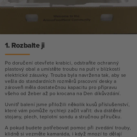
1. Rozbalte ji
Po doručení otevřete krabici, odstraňte ochranný
plastový obal a umístěte troubu na pult v blízkosti
elektrické zásuvky. Trouba byla navržena tak, aby se
vešla do standardních rozměrů pracovní desky a
zároveň měla dostatečnou kapacitu pro přípravu
všeho od žeber až po krocana na Den díkůvzdání.
Uvnitř balení jsme přiložili několik kusů příslušenství,
které vám pomůže rychleji začít vařit: dva drátěné
stojany, plech, teplotní sondu a stručnou příručku.
A pokud budete potřebovat pomoc při zvedání trouby,
klidně si vezměte kamaráda, i když mnozí to dělají