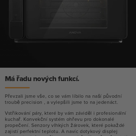
Má řadu nových funkcí.
Převzali jsme vše, co se vám líbilo na naší původní
troubě precision , a vylepšili jsme to na jedenáct.
Vstřikování páry, které by vám záviděl i profesionální
kuchař. Konvekční systém ohřevu pro dokonalé
propečení. Senzory vlhkých žárovek, které pokaždé
zajistí perfektní teplotu. A navíc dotykový displej