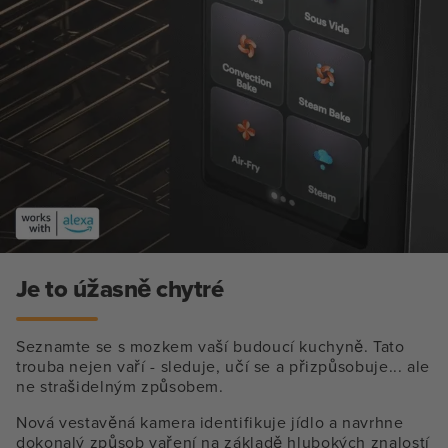
Je to úžasně chytré
Seznamte se s mozkem vaší budoucí kuchyně. Tato
trouba nejen vaří - sleduje, učí se a přizpůsobuje... ale
ne strašidelným způsobem.
Nová vestavěná kamera identifikuje jídlo a navrhne
dokonalý způsob vaření na základě hlubokých znalostí