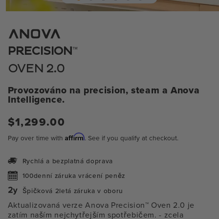
Otevření
média
1
v
modálním
™
PRECISION
okně
OVEN 2.0
Provozováno na precision, steam a Anova
Intelligence.
Běžná
$1,299.00
cena
Affirm
Pay over time with
. See if you qualify at checkout.
Rychlá a bezplatná doprava
100denní záruka vrácení peněz
Špičková 2letá záruka v oboru
Aktualizovaná verze Anova Precision™ Oven 2.0 je
zatím naším nejchytřejším spotřebičem.
- zcela