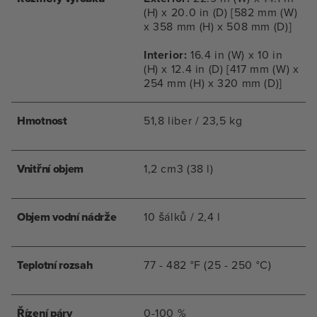
(H) x 20.0 in (D) [582 mm (W)
x 358 mm (H) x 508 mm (D)]
Interior:
16.4 in (W) x 10 in
(H) x 12.4 in (D) [417 mm (W) x
254 mm (H) x 320 mm (D)]
Hmotnost
51,8 liber / 23,5 kg
Vnitřní objem
1,2 cm3 (38 l)
Objem vodní nádrže
10 šálků / 2,4 l
Teplotní rozsah
77 - 482 °F (25 - 250 °C)
Řízení páry
0-100 %