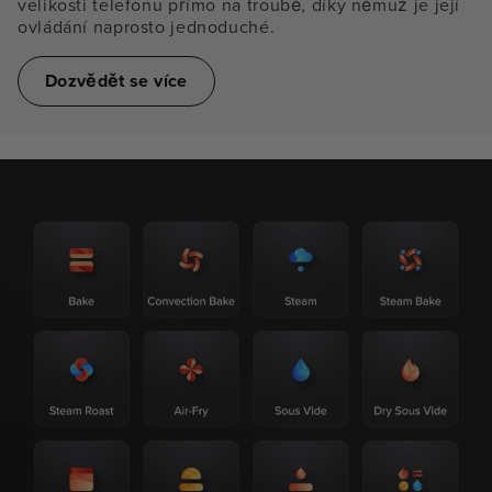
velikosti telefonu přímo na troubě, díky němuž je její
ovládání naprosto jednoduché.
Dozvědět se více