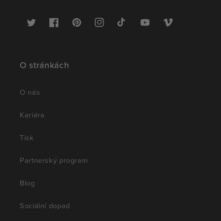
Twitter
Facebook
Pinterest
Instagram
TikTok
YouTube
Vimeo
O stránkách
O nás
Kariéra
Tisk
Partnerský program
Blog
Sociální dopad