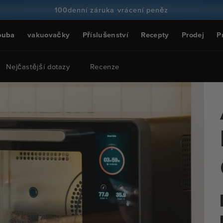
100denní záruka vrácení peněz
Více než 100 milionů kuchařů a stále více
ouba
vakuovačky
Příslušenství
Recepty
Prodej
P
Nejčastější dotazy
Recenze