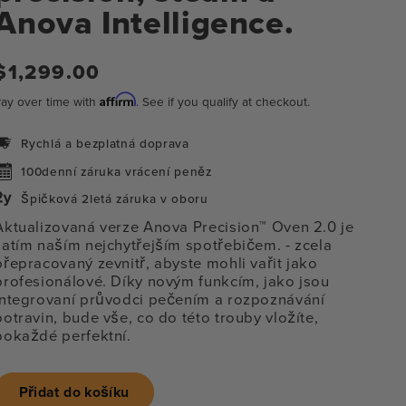
Anova Intelligence.
Běžná
$1,299.00
cena
Affirm
ay over time with
. See if you qualify at checkout.
Rychlá a bezplatná doprava
100denní záruka vrácení peněz
Špičková 2letá záruka v oboru
Aktualizovaná verze Anova Precision™ Oven 2.0 je
zatím naším nejchytřejším spotřebičem.
- zcela
přepracovaný zevnitř, abyste mohli vařit jako
profesionálové. Díky novým funkcím, jako jsou
integrovaní průvodci pečením a rozpoznávání
potravin, bude vše, co do této trouby vložíte,
pokaždé perfektní.
řít
ia
Přidat do košíku