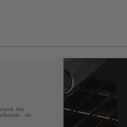
mod
okn
chyně. Tato
způsobuje... ale