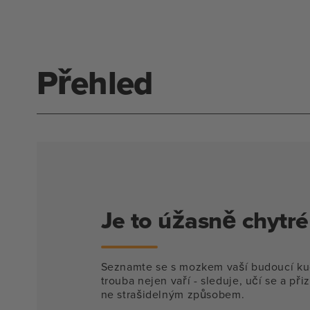
modálním
okně
Přehled
Je to úžasně chytré
Seznamte se s mozkem vaší budoucí ku
trouba nejen vaří - sleduje, učí se a při
ne strašidelným způsobem.