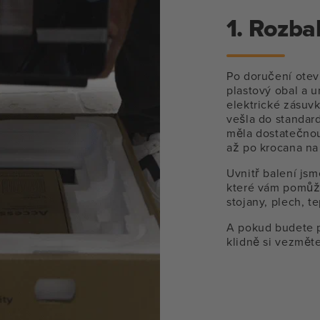
1. Rozbal
Po doručení otev
plastový obal a u
elektrické zásuvk
vešla do standar
měla dostatečnou
až po krocana na
Uvnitř balení jsm
které vám pomůže 
stojany, plech, t
A pokud budete p
klidně si vezměte