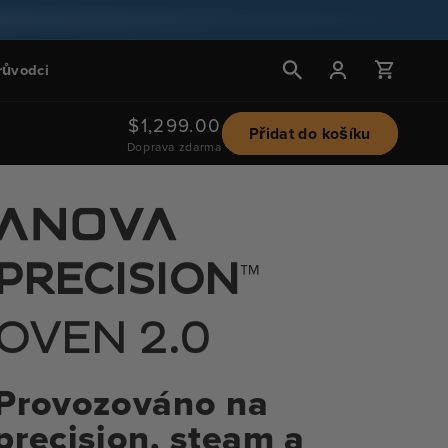
Přihlášení
Košík
růvodci
Běžná
$1,299.00
Přidat do košíku
Doprava zdarma
cena
™
PRECISION
OVEN 2.0
Provozováno na
precision, steam a