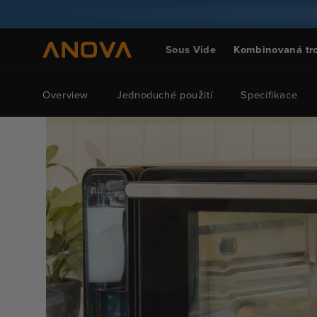
Přeskočit
na obsah
Sous Vide
Kombinovaná tr
Overview
Jednoduché použití
Specifikace
Přeskočit
na
informace
o
produktu