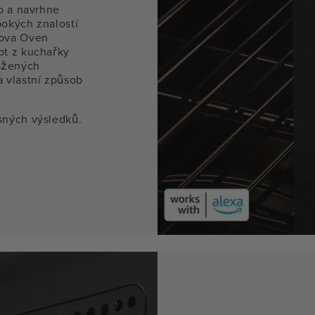
o a navrhne
okých znalostí
nova Oven
pt z kuchařky
ažených
 vlastní způsob
sných výsledků.