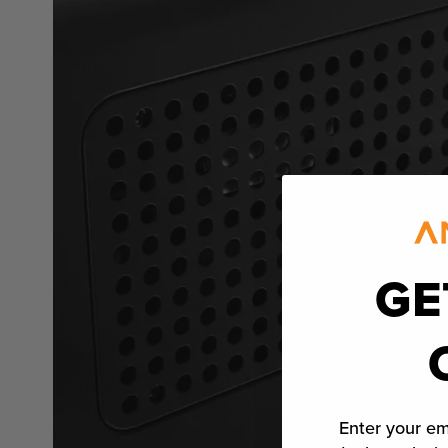
GE
Enter your em