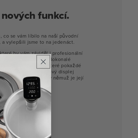
nových funkcí.
, co se vám líbilo na naší původní
, a vylepšili jsme to na jedenáct.
 které by vám záviděl i profesionální
ní systém ohřevu pro dokonalé
ry vlhkých žárovek, které pokaždé
teplotu. A navíc dotykový displej
u přímo na troubě, díky němuž je její
o jednoduché.
íce