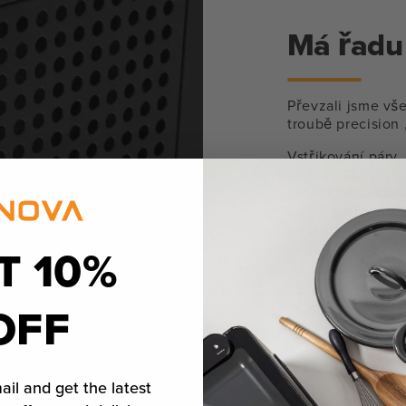
Má řadu 
Převzali jsme vše
troubě precision 
Vstřikování páry,
kuchař. Konvekč
propečení. Senzo
zajistí perfektní 
velikosti telefon
ovládání naprost
T 10%
Dozvědět se v
OFF
ail and get the latest