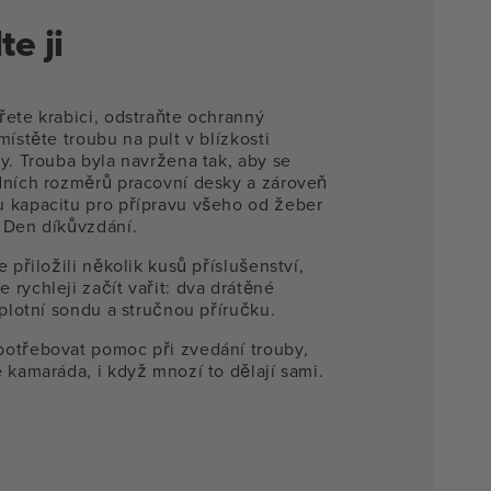
te ji
řete krabici, odstraňte ochranný
místěte troubu na pult v blízkosti
y. Trouba byla navržena tak, aby se
dních rozměrů pracovní desky a zároveň
 kapacitu pro přípravu všeho od žeber
 Den díkůvzdání.
e přiložili několik kusů příslušenství,
rychleji začít vařit: dva drátěné
eplotní sondu a stručnou příručku.
otřebovat pomoc při zvedání trouby,
 kamaráda, i když mnozí to dělají sami.