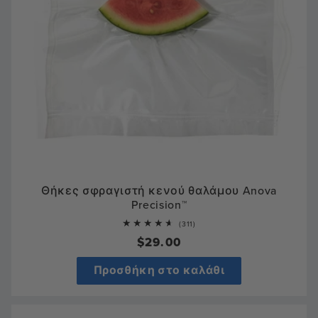
Θήκες σφραγιστή κενού θαλάμου Anova
Precision™
311
(311)
total
Κανονική
$29.00
reviews
τιμή
Προσθήκη στο καλάθι