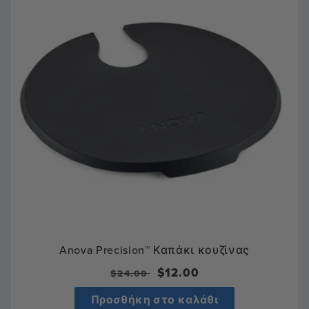
Anova Precision™ Καπάκι κουζίνας
Κανονική
Τιμή
$12.00
$24.00
τιμή
πώλησης
Προσθήκη στο καλάθι