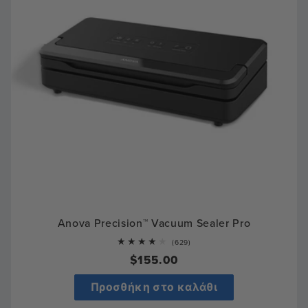
Anova Precision™ Vacuum Sealer Pro
629
(629)
total
Regular
$155.00
reviews
price
Προσθήκη στο καλάθι