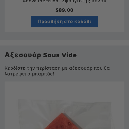
Anova Precision™ Σφραγιστής κενού
Κανονική
$89.00
τιμή
Προσθήκη στο καλάθι
Αξεσουάρ Sous Vide
Κερδίστε την περίσταση με αξεσουάρ που θα
λατρέψει ο μπαμπάς!