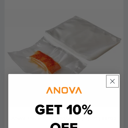
GET 10%
Anova Precision™ Σακούλες σφραγιστή κενού
OFF
145
(145)