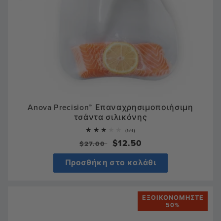
Anova Precision™ Επαναχρησιμοποιήσιμη
τσάντα σιλικόνης
59
(59)
total
Κανονική
Τιμή
$12.50
$27.00
reviews
τιμή
πώλησης
Προσθήκη στο καλάθι
ΕΞΟΙΚΟΝΟΜΉΣΤΕ
50%