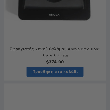
Σφραγιστής κενού θαλάμου Anova Precision™
812
(812)
total
Κανονική
$374.00
reviews
τιμή
Προσθήκη στο καλάθι