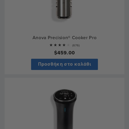
Anova Precision® Cooker Pro
676
(676)
total
Κανονική
$459.00
reviews
τιμή
Προσθήκη στο καλάθι