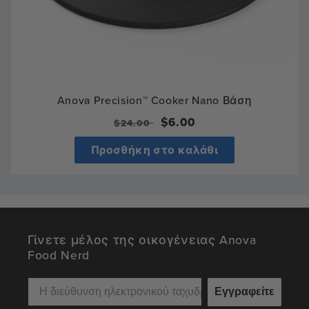
Anova Precision™ Cooker Nano Βάση
Κανονική
Τιμή
$6.00
$24.00
τιμή
πώλησης
Προσθήκη στο καλάθι
Γίνετε μέλος της οικογένειας Anova
Food Nerd
Εγγραφείτε