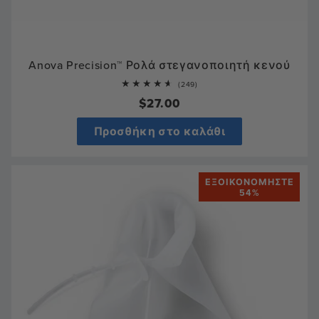
Anova Precision™ Ρολά στεγανοποιητή κενού
249
(249)
total
Κανονική
$27.00
reviews
τιμή
Προσθήκη στο καλάθι
ΕΞΟΙΚΟΝΟΜΉΣΤΕ
54%