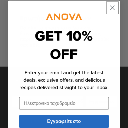
Ερωτήσεις πωλήσεων
Για όλα τα ερωτήματα λιανικής,
GET 10%
διανομέων ή εταιρικών πωλήσεων,
παρακαλούμε στείλτε τις πληροφορίες
σας
εδώ
.
OFF
Enter your email and get the latest
deals, exclusive offers, and delicious
Γίνετε μέλος της οικογένειας Anova
Food Nerd
recipes delivered straight to your inbox.
Ηλεκτρονικό ταχυδρομείο
Εγγραφείτε
Εγγραφείτε για τα τελευταία νέα, ιστορίες και
ειδικές προσφορές.
Εγγραφείτε στο