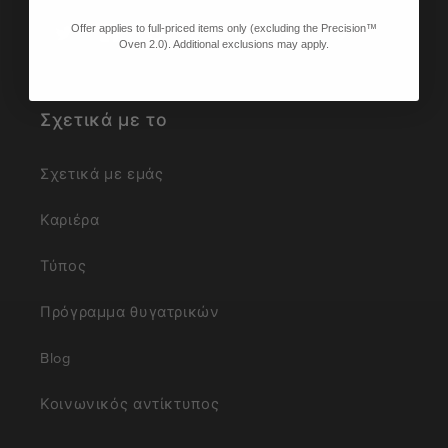
Offer applies to full-priced items only (excluding the Precision™
Twitter
Facebook
Pinterest
Instagram
TikTok
YouTube
Vimeo
Oven 2.0). Additional exclusions may apply.
Σχετικά με το
Σχετικά με εμάς
Καριέρα
Τύπος
Πρόγραμμα θυγατρικών
Blog
Κοινωνικός αντίκτυπος