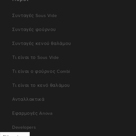
Συνταγές Sous Vide
Συνταγές φούρνου
Συνταγές κενού θαλάμου
Τι είναι το Sous Vide
Τι είναι ο φούρνος Combi
Τι είναι το κενό θαλάμου
Ανταλλακτικά
Εφαρμογές Anova
Developers