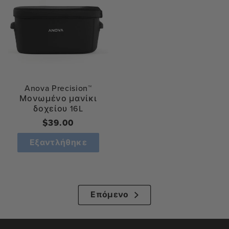
Anova Precision™
Μονωμένο μανίκι
δοχείου 16L
Κανονική
$39.00
τιμή
Εξαντλήθηκε
Επόμενο