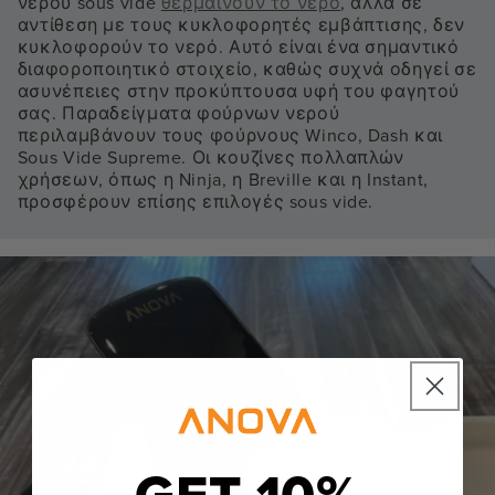
νερού sous vide
θερμαίνουν το νερό
, αλλά σε
αντίθεση με τους κυκλοφορητές εμβάπτισης, δεν
κυκλοφορούν το νερό. Αυτό είναι ένα σημαντικό
διαφοροποιητικό στοιχείο, καθώς συχνά οδηγεί σε
ασυνέπειες στην προκύπτουσα υφή του φαγητού
σας. Παραδείγματα φούρνων νερού
περιλαμβάνουν τους φούρνους Winco, Dash και
Sous Vide Supreme. Οι κουζίνες πολλαπλών
χρήσεων, όπως η Ninja, η Breville και η Instant,
προσφέρουν επίσης επιλογές sous vide.
GET 10%