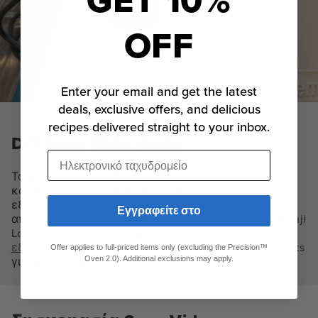
OFF
Enter your email and get the latest
deals, exclusive offers, and delicious
recipes delivered straight to your inbox.
DIY Sous Vide Hacks
Ηλεκτρονικό ταχυδρομείο
Τα ψυγεία, οι κουζίνες ρυζιού και οι αργές
κουζίνες είναι εξαιρετικές επιλογές για να
εξερευνήσετε το μαγείρεμα sous vide πριν
Εγγραφείτε στο
αποφασίσετε να αγοράσετε μια συσκευή. Ο J. Kenji
Lopez-Alt του εργαστηρίου τροφίμων έχει
μια
εξαιρετική ανάρτηση
σχετικά με τα sous vide hacks
Offer applies to full-priced items only (excluding the Precision™
για ψύκτες μπύρας.
Oven 2.0). Additional exclusions may apply.