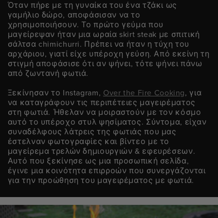
Όταν πήρε με τη γυναίκα του ένα τζάκι ως
γαμήλιο δώρο, αποφάσισαν να το
χρησιμοποιήσουν. Το πρώτο γεύμα που
μαγείρεψαν ήταν μια ωραία skirt steak με σπιτική
σάλτσα chimichurri. Πρέπει να ήταν η τύχη του
αρχάριου, γιατί είχε υπέροχη γεύση. Από εκείνη τη
στιγμή αποφάσισε ότι αν ψήνει, τότε ψήνει πάνω
από ζωντανή φωτιά.
Ξεκίνησαν το Instagram,
Over the Fire Cooking
, για
να καταγράφουν τις περιπέτειες μαγειρέματος
στη φωτιά. Ήθελαν να μοιραστούν με τον κόσμο
αυτό το υπέροχο στυλ ψησίματος. Σύντομα, είχαν
συναδέλφους λάτρεις της φωτιάς που μας
έστελναν φωτογραφίες και βίντεο με το
μαγείρεμα τρελών δημιουργιών & εφευρέσεων.
Αυτό που ξεκίνησε ως μια προσωπική σελίδα,
έγινε μια κοινότητα επιρροών που συνεργάζονται
για την προώθηση του μαγειρέματος με φωτιά.