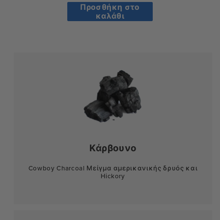
price
Προσθήκη στο
καλάθι
Κάρβουνο
Cowboy Charcoal Μείγμα αμερικανικής δρυός και
Hickory