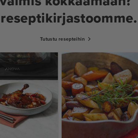
 valmis kokkaamaan? 
reseptikirjastoomme.
Tutustu resepteihin