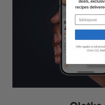
deals, exclusiv
recipes delivere
Sähköposti
Offer applies to full-pric
Oven 2.0). Addi