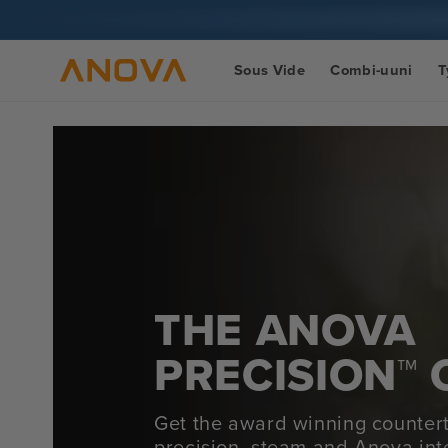
Siirry
sisältöön
Sous Vide
Combi-uuni
T
THE ANOVA
PRECISION™ 
Get the award winning counte
precision, steam and Anova int