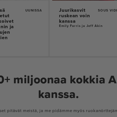
sä
Juurikasvit
UUNISSA
SOUS VID
etut
ruskean voin
koivet
kanssa
nin ja
Emily Farris ja Jeff Akin
tujen
ien
00+ miljoonaa kokkia 
kanssa.
set pitävät meistä, ja me pidämme myös ruokanörttej