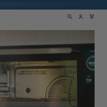
Kirjaudu
Ostoskori
sisään