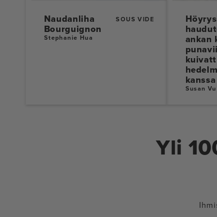
Naudanliha
Höyrys
SOUS VIDE
Bourguignon
haudut
ankan 
Stephanie Hua
punavii
kuivat
hedelm
kanssa
Susan Vu
Yli 1
Ihmi