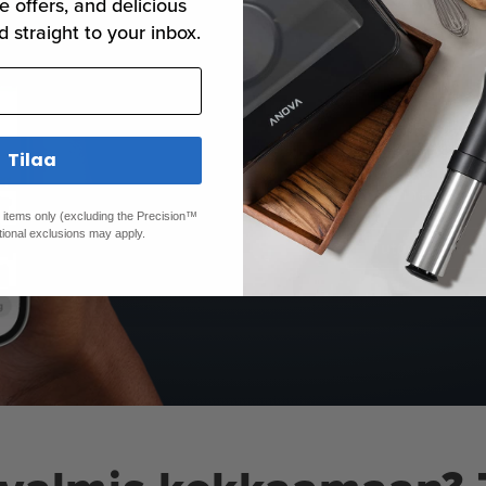
Aseta
e offers, and delicious
d straight to your inbox.
se.
Anova-sovellukse
vaivattomasti, v
Tilaa
vain, jatka päivä
kypsennettyyn, t
ed items only (excluding the Precision™
tional exclusions may apply.
Tutustu sovell