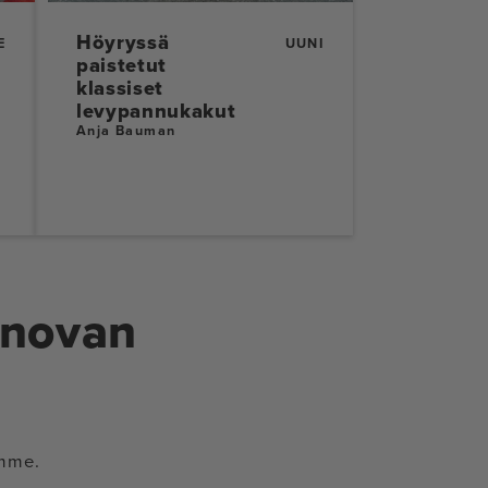
Höyryssä
E
UUNI
paistetut
klassiset
levypannukakut
Anja Bauman
Anovan
ämme.