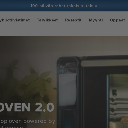
100 päivän rahat takaisin -takuu
100+ miljoonaa kokkia ja yhä enemmän
yhjiötiivistimet
Tarvikkeet
Reseptit
Myynti
Oppaat
OVEN 2.0
rtop oven powered by
elligence.