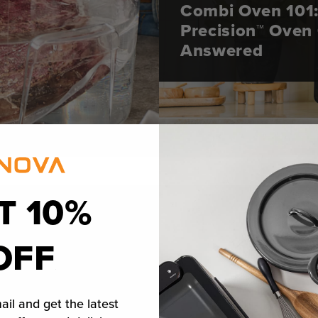
Combi Oven 101:
Precision™ Oven
Answered
T 10%
OFF
ail and get the latest