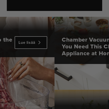
o the
Chamber Vacuum
Lue lisää
You Need This C
Appliance at H