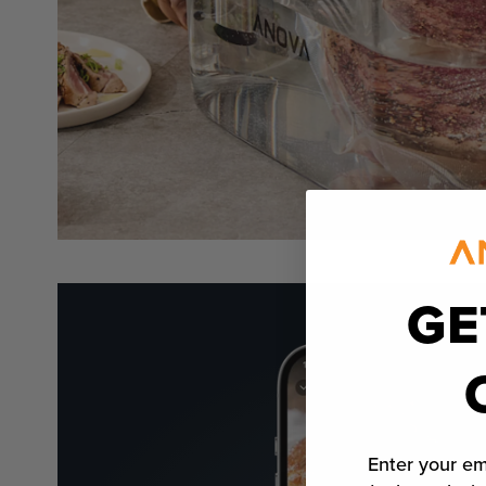
GE
Enter your em