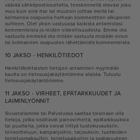
väärää sähköpostiosoitetta, teeskennellä olevasi joku
muu kuin sinä itse tai muutoin johtaa meitä tai
kolmansia osapuolia harhaan kommenttien alkuperän
suhteen. Olet yksin vastuussa kaikista antamistasi
kommenteista ja niiden oikeellisuudesta. Emme ota
vastuuta emmekä ota mitään vastuuta mistään sinun
tai kolmannen osapuolen lähettämistä kommenteista.
10 JAKSO - HENKILÖTIEDOT
Henkilökohtaisten tietojen antaminen myymälän
kautta on tietosuojakäytäntömme alaista. Tutustu
tietosuojakäytäntöömme.
11 JAKSO - VIRHEET, EPÄTARKKUUDET JA
LAIMINLYÖNNIT
Sivustollamme tai Palvelussa saattaa toisinaan olla
tietoja, jotka sisältävät painovirheitä, epätarkkuuksia
tai puutteita, jotka voivat liittyä tuotekuvauksiin,
hinnoitteluun, kampanjoihin, tarjouksiin, tuotteiden
toimitusmaksuihin, toimitusaikoihin ja saatavuuteen.