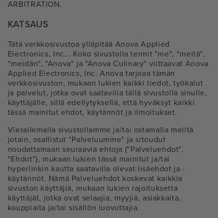
ARBITRATION.
KATSAUS
Tätä verkkosivustoa ylläpitää Anova Applied
Electronics, Inc... Koko sivustolla termit "me", "meitä",
"meidän", "Anova" ja "Anova Culinary" viittaavat Anova
Applied Electronics, Inc. Anova tarjoaa tämän
verkkosivuston, mukaan lukien kaikki tiedot, työkalut
ja palvelut, jotka ovat saatavilla tällä sivustolla sinulle,
käyttäjälle, sillä edellytyksellä, että hyväksyt kaikki
tässä mainitut ehdot, käytännöt ja ilmoitukset.
Vierailemalla sivustollamme ja/tai ostamalla meiltä
jotain, osallistut "Palveluumme" ja sitoudut
noudattamaan seuraavia ehtoja ("Palveluehdot",
"Ehdot"), mukaan lukien tässä mainitut ja/tai
hyperlinkin kautta saatavilla olevat lisäehdot ja -
käytännöt. Nämä Palveluehdot koskevat kaikkia
sivuston käyttäjiä, mukaan lukien rajoituksetta
käyttäjät, jotka ovat selaajia, myyjiä, asiakkaita,
kauppiaita ja/tai sisällön luovuttajia.