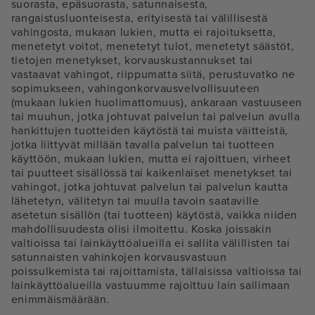
suorasta, epäsuorasta, satunnaisesta,
rangaistusluonteisesta, erityisestä tai välillisestä
vahingosta, mukaan lukien, mutta ei rajoituksetta,
menetetyt voitot, menetetyt tulot, menetetyt säästöt,
tietojen menetykset, korvauskustannukset tai
vastaavat vahingot, riippumatta siitä, perustuvatko ne
sopimukseen, vahingonkorvausvelvollisuuteen
(mukaan lukien huolimattomuus), ankaraan vastuuseen
tai muuhun, jotka johtuvat palvelun tai palvelun avulla
hankittujen tuotteiden käytöstä tai muista väitteistä,
jotka liittyvät millään tavalla palvelun tai tuotteen
käyttöön, mukaan lukien, mutta ei rajoittuen, virheet
tai puutteet sisällössä tai kaikenlaiset menetykset tai
vahingot, jotka johtuvat palvelun tai palvelun kautta
lähetetyn, välitetyn tai muulla tavoin saataville
asetetun sisällön (tai tuotteen) käytöstä, vaikka niiden
mahdollisuudesta olisi ilmoitettu. Koska joissakin
valtioissa tai lainkäyttöalueilla ei sallita välillisten tai
satunnaisten vahinkojen korvausvastuun
poissulkemista tai rajoittamista, tällaisissa valtioissa tai
lainkäyttöalueilla vastuumme rajoittuu lain sallimaan
enimmäismäärään.