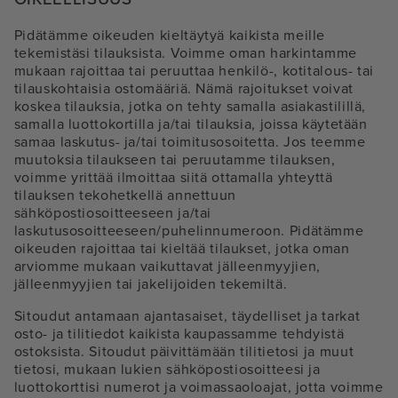
Pidätämme oikeuden kieltäytyä kaikista meille
tekemistäsi tilauksista. Voimme oman harkintamme
mukaan rajoittaa tai peruuttaa henkilö-, kotitalous- tai
tilauskohtaisia ostomääriä. Nämä rajoitukset voivat
koskea tilauksia, jotka on tehty samalla asiakastilillä,
samalla luottokortilla ja/tai tilauksia, joissa käytetään
samaa laskutus- ja/tai toimitusosoitetta. Jos teemme
muutoksia tilaukseen tai peruutamme tilauksen,
voimme yrittää ilmoittaa siitä ottamalla yhteyttä
tilauksen tekohetkellä annettuun
sähköpostiosoitteeseen ja/tai
laskutusosoitteeseen/puhelinnumeroon. Pidätämme
oikeuden rajoittaa tai kieltää tilaukset, jotka oman
arviomme mukaan vaikuttavat jälleenmyyjien,
jälleenmyyjien tai jakelijoiden tekemiltä.
Sitoudut antamaan ajantasaiset, täydelliset ja tarkat
osto- ja tilitiedot kaikista kaupassamme tehdyistä
ostoksista. Sitoudut päivittämään tilitietosi ja muut
tietosi, mukaan lukien sähköpostiosoitteesi ja
luottokorttisi numerot ja voimassaoloajat, jotta voimme