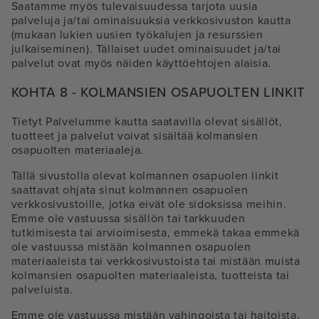
Saatamme myös tulevaisuudessa tarjota uusia
palveluja ja/tai ominaisuuksia verkkosivuston kautta
(mukaan lukien uusien työkalujen ja resurssien
julkaiseminen). Tällaiset uudet ominaisuudet ja/tai
palvelut ovat myös näiden käyttöehtojen alaisia.
KOHTA 8 - KOLMANSIEN OSAPUOLTEN LINKIT
Tietyt Palvelumme kautta saatavilla olevat sisällöt,
tuotteet ja palvelut voivat sisältää kolmansien
osapuolten materiaaleja.
Tällä sivustolla olevat kolmannen osapuolen linkit
saattavat ohjata sinut kolmannen osapuolen
verkkosivustoille, jotka eivät ole sidoksissa meihin.
Emme ole vastuussa sisällön tai tarkkuuden
tutkimisesta tai arvioimisesta, emmekä takaa emmekä
ole vastuussa mistään kolmannen osapuolen
materiaaleista tai verkkosivustoista tai mistään muista
kolmansien osapuolten materiaaleista, tuotteista tai
palveluista.
Emme ole vastuussa mistään vahingoista tai haitoista,