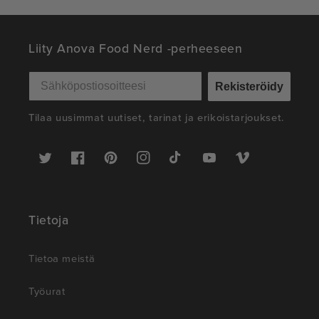
Liity Anova Food Nerd -perheeseen
Rekisteröidy
Tilaa uusimmat uutiset, tarinat ja erikoistarjoukset.
Twitter
Facebook
Pinterest
Instagram
TikTok
YouTube
Vimeo
Tietoja
Tietoa meistä
Työurat