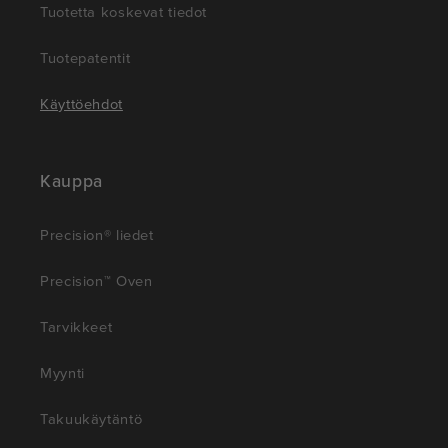
Tuotetta koskevat tiedot
Tuotepatentit
Käyttöehdot
Kauppa
Precision® liedet
Precision™ Oven
Tarvikkeet
Myynti
Takuukäytäntö