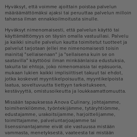
Hyväksyt, että voimme ajoittain poistaa palvelun
määräämättömäksi ajaksi tai peruuttaa palvelun milloin
tahansa ilman ennakkoilmoitusta sinulle.
Hyväksyt nimenomaisesti, että palvelun käyttö tai
käyttämättömyys on täysin omalla vastuullasi. Palvelu
ja kaikki sinulle palvelun kautta toimitetut tuotteet ja
palvelut tarjotaan (ellei me nimenomaisesti toisin
mainita) "sellaisenaan" ja "sellaisena kuin se on
saatavilla" käyttöösi ilman minkäänlaisia edustuksia,
takuita tai ehtoja, joko nimenomaisia tai epäsuoria,
mukaan lukien kaikki implisiittiset takuut tai ehdot,
jotka koskevat myyntikelpoisuutta, myyntikelpoista
laatua, soveltuvuutta tiettyyn tarkoitukseen,
kestävyyttä, omistusoikeutta ja loukkaamattomuutta.
Missään tapauksessa Anova Culinary, johtajamme,
toimihenkilömme, työntekijämme, tytäryhtiömme,
edustajamme, urakoitsijamme, harjoittelijamme,
toimittajamme, palveluntarjoajamme tai
lisenssinantajamme eivät ole vastuussa mistään
vammasta, menetyksestä, vaateesta tai mistään