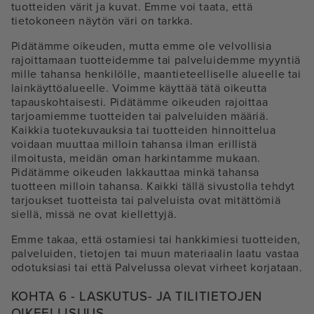
tuotteiden värit ja kuvat. Emme voi taata, että
tietokoneen näytön väri on tarkka.
Pidätämme oikeuden, mutta emme ole velvollisia
rajoittamaan tuotteidemme tai palveluidemme myyntiä
mille tahansa henkilölle, maantieteelliselle alueelle tai
lainkäyttöalueelle. Voimme käyttää tätä oikeutta
tapauskohtaisesti. Pidätämme oikeuden rajoittaa
tarjoamiemme tuotteiden tai palveluiden määriä.
Kaikkia tuotekuvauksia tai tuotteiden hinnoittelua
voidaan muuttaa milloin tahansa ilman erillistä
ilmoitusta, meidän oman harkintamme mukaan.
Pidätämme oikeuden lakkauttaa minkä tahansa
tuotteen milloin tahansa. Kaikki tällä sivustolla tehdyt
tarjoukset tuotteista tai palveluista ovat mitättömiä
siellä, missä ne ovat kiellettyjä.
Emme takaa, että ostamiesi tai hankkimiesi tuotteiden,
palveluiden, tietojen tai muun materiaalin laatu vastaa
odotuksiasi tai että Palvelussa olevat virheet korjataan.
KOHTA 6 - LASKUTUS- JA TILITIETOJEN
OIKEELLISUUS