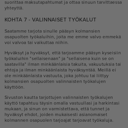
suorittaa maksutapahtumat ja ottaa sinuun tarvittaessa
yhteyttä.
KOHTA 7 - VALINNAISET TYÖKALUT
Saatamme tarjota sinulle pääsyn kolmansien
osapuolten työkaluihin, joita me emme valvo emmekä
voi valvoa tai vaikuttaa niihin.
Hyväksyt ja hyväksyt, että tarjoamme pääsyn kyseisiin
työkaluihin "sellaisenaan" ja "sellaisena kuin se on
saatavilla" ilman minkäänlaisia takuita, vakuutuksia tai
ehtoja ja ilman minkäänlaista hyväksyntää. Meillä ei
ole minkäänlaista vastuuta, joka johtuu tai liittyy
kolmansien osapuolten valinnaisten työkalujen
käyttöön.
Sivuston kautta tarjottujen valinnaisten työkalujen
käyttö tapahtuu täysin omalla vastuullasi ja harkintasi
mukaan, ja sinun on varmistettava, että tunnet ja
hyväksyt ehdot, joiden mukaisesti asianomaiset
kolmannen osapuolen tarjoajat tarjoavat työkaluja.