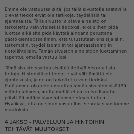
Emme ole vastuussa siitä, jos tällä sivustolla saatavilla
olevat tiedot eivät ole tarkkoja, täydellisiä tai
ajantasaisia. Tällä sivustolla oleva aineisto on
tarkoitettu vain yleiseksi tiedoksi, eikä siihen pidä
luottaa eikä sitä pidä käyttää ainoana perustana
päätöksenteossa ilman, että tutustutaan ensisijaisiin,
tarkempiin, täydellisempiin tai ajantasaisempiin
tietolähteisiin. Tämän sivuston aineistoon luottaminen
tapahtuu omalla vastuullasi.
Tämä sivusto saattaa sisältää tiettyjä historiallisia
tietoja. Historialliset tiedot eivät välttämättä ole
ajantasaisia, ja ne on tarkoitettu vain tiedoksi.
Pidätämme oikeuden muuttaa tämän sivuston sisältöä
milloin tahansa, mutta meillä ei ole velvollisuutta
päivittää mitään sivustollamme olevia tietoja.
Hyväksyt, että on sinun vastuullasi seurata sivustomme
muutoksia.
4 JAKSO - PALVELUUN JA HINTOIHIN
TEHTÄVÄT MUUTOKSET