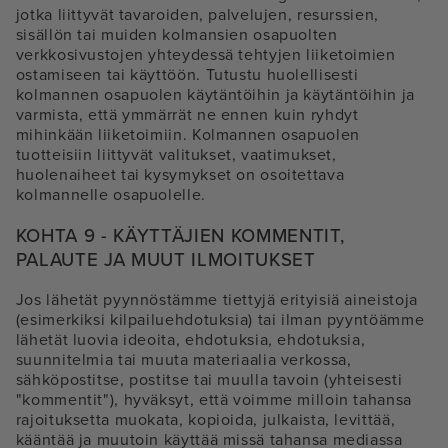
jotka liittyvät tavaroiden, palvelujen, resurssien,
sisällön tai muiden kolmansien osapuolten
verkkosivustojen yhteydessä tehtyjen liiketoimien
ostamiseen tai käyttöön. Tutustu huolellisesti
kolmannen osapuolen käytäntöihin ja käytäntöihin ja
varmista, että ymmärrät ne ennen kuin ryhdyt
mihinkään liiketoimiin. Kolmannen osapuolen
tuotteisiin liittyvät valitukset, vaatimukset,
huolenaiheet tai kysymykset on osoitettava
kolmannelle osapuolelle.
KOHTA 9 - KÄYTTÄJIEN KOMMENTIT,
PALAUTE JA MUUT ILMOITUKSET
Jos lähetät pyynnöstämme tiettyjä erityisiä aineistoja
(esimerkiksi kilpailuehdotuksia) tai ilman pyyntöämme
lähetät luovia ideoita, ehdotuksia, ehdotuksia,
suunnitelmia tai muuta materiaalia verkossa,
sähköpostitse, postitse tai muulla tavoin (yhteisesti
"kommentit"), hyväksyt, että voimme milloin tahansa
rajoituksetta muokata, kopioida, julkaista, levittää,
kääntää ja muutoin käyttää missä tahansa mediassa