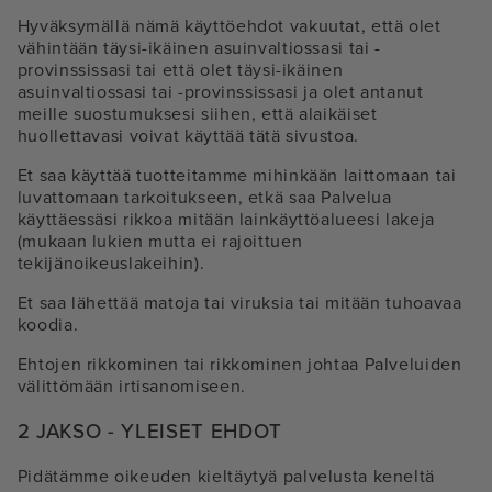
Hyväksymällä nämä käyttöehdot vakuutat, että olet
vähintään täysi-ikäinen asuinvaltiossasi tai -
provinssissasi tai että olet täysi-ikäinen
asuinvaltiossasi tai -provinssissasi ja olet antanut
meille suostumuksesi siihen, että alaikäiset
huollettavasi voivat käyttää tätä sivustoa.
Et saa käyttää tuotteitamme mihinkään laittomaan tai
luvattomaan tarkoitukseen, etkä saa Palvelua
käyttäessäsi rikkoa mitään lainkäyttöalueesi lakeja
(mukaan lukien mutta ei rajoittuen
tekijänoikeuslakeihin).
Et saa lähettää matoja tai viruksia tai mitään tuhoavaa
koodia.
Ehtojen rikkominen tai rikkominen johtaa Palveluiden
välittömään irtisanomiseen.
2 JAKSO - YLEISET EHDOT
Pidätämme oikeuden kieltäytyä palvelusta keneltä