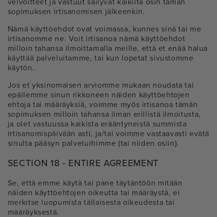
velvoitteet ja vastuut säilyvät kaikilta osin tämän
sopimuksen irtisanomisen jälkeenkin.
Nämä käyttöehdot ovat voimassa, kunnes sinä tai me
irtisanomme ne. Voit irtisanoa nämä käyttöehdot
milloin tahansa ilmoittamalla meille, että et enää halua
käyttää palveluitamme, tai kun lopetat sivustomme
käytön.
Jos et yksinomaisen arviomme mukaan noudata tai
epäilemme sinun rikkoneen näiden käyttöehtojen
ehtoja tai määräyksiä, voimme myös irtisanoa tämän
sopimuksen milloin tahansa ilman erillistä ilmoitusta,
ja olet vastuussa kaikista erääntyneistä summista
irtisanomispäivään asti, ja/tai voimme vastaavasti evätä
sinulta pääsyn palveluihimme (tai niiden osiin).
SECTION 18 - ENTIRE AGREEMENT
Se, että emme käytä tai pane täytäntöön mitään
näiden käyttöehtojen oikeutta tai määräystä, ei
merkitse luopumista tällaisesta oikeudesta tai
määräyksestä.