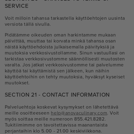
SERVICE
Voit milloin tahansa tarkastella käyttöehtojen uusinta
versiota tällä sivulla.
Pidätämme oikeuden oman harkintamme mukaan
päivittää, muuttaa tai korvata minkä tahansa osan
näistä käyttöehdoista julkaisemalla päivityksiä ja
muutoksia verkkosivustollamme. Sinun vastuullasi on
tarkistaa verkkosivustomme säännöllisesti muutosten
varalta. Jos jatkat verkkosivustomme tai palvelumme
käyttöä tai käyttämistä sen jälkeen, kun näihin
käyttöehtoihin on tehty muutoksia, hyväksyt kyseiset
muutokset.
SECTION 21 - CONTACT INFORMATION
Palveluehtoja koskevat kysymykset on lähetettävä
meille osoitteeseen
help@anovaculinary.com
. Voit
myös soittaa meille numeroon 855.421.8282.
Tukitiimimme on tavoitettavissa maanantaista
perjantaihin klo 5.00 - 21.00 keskiviikkona.