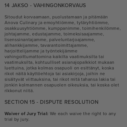
14 JAKSO - VAHINGONKORVAUS
Sitoudut korvaamaan, puolustamaan ja pitämään
Anova Culinary ja emoyhtiömme, tytäryhtiömme,
osakkuusyhtiömme, kumppanimme, toimihenkilömme,
johtajamme, edustajamme, toimeksisaajamme,
lisenssinantajamme, palveluntarjoajamme,
alihankkijamme, tavarantoimittajamme,
harjoittelijamme ja työntekijämme
vahingoittumattomina kaikilta vaatimuksilta tai
vaatimuksilta, kohtuulliset asianajopalkkiot mukaan
luettuina, jotka kolmas osapuoli on esittänyt, koska
rikot näitä käyttöehtoja tai asiakirjoja, joihin ne
sisältyvät viittauksina, tai rikot mitä tahansa lakia tai
jonkin kolmannen osapuolen oikeuksia, tai koska olet
rikkonut niitä.
SECTION 15 - DISPUTE RESOLUTION
Waiver of Jury Trial:
We each waive the right to any
trial by jury.