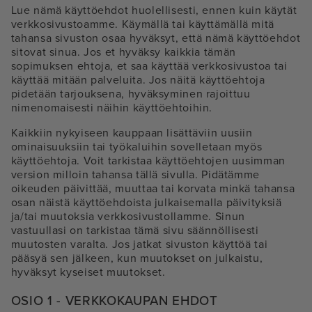
Lue nämä käyttöehdot huolellisesti, ennen kuin käytät
verkkosivustoamme. Käymällä tai käyttämällä mitä
tahansa sivuston osaa hyväksyt, että nämä käyttöehdot
sitovat sinua. Jos et hyväksy kaikkia tämän
sopimuksen ehtoja, et saa käyttää verkkosivustoa tai
käyttää mitään palveluita. Jos näitä käyttöehtoja
pidetään tarjouksena, hyväksyminen rajoittuu
nimenomaisesti näihin käyttöehtoihin.
Kaikkiin nykyiseen kauppaan lisättäviin uusiin
ominaisuuksiin tai työkaluihin sovelletaan myös
käyttöehtoja. Voit tarkistaa käyttöehtojen uusimman
version milloin tahansa tällä sivulla. Pidätämme
oikeuden päivittää, muuttaa tai korvata minkä tahansa
osan näistä käyttöehdoista julkaisemalla päivityksiä
ja/tai muutoksia verkkosivustollamme. Sinun
vastuullasi on tarkistaa tämä sivu säännöllisesti
muutosten varalta. Jos jatkat sivuston käyttöä tai
pääsyä sen jälkeen, kun muutokset on julkaistu,
hyväksyt kyseiset muutokset.
OSIO 1 - VERKKOKAUPAN EHDOT