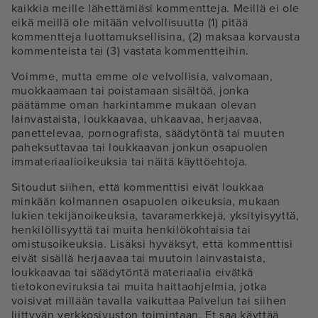
kaikkia meille lähettämiäsi kommentteja. Meillä ei ole
eikä meillä ole mitään velvollisuutta (1) pitää
kommentteja luottamuksellisina, (2) maksaa korvausta
kommenteista tai (3) vastata kommentteihin.
Voimme, mutta emme ole velvollisia, valvomaan,
muokkaamaan tai poistamaan sisältöä, jonka
päätämme oman harkintamme mukaan olevan
lainvastaista, loukkaavaa, uhkaavaa, herjaavaa,
panettelevaa, pornografista, säädytöntä tai muuten
paheksuttavaa tai loukkaavan jonkun osapuolen
immateriaalioikeuksia tai näitä käyttöehtoja.
Sitoudut siihen, että kommenttisi eivät loukkaa
minkään kolmannen osapuolen oikeuksia, mukaan
lukien tekijänoikeuksia, tavaramerkkejä, yksityisyyttä,
henkilöllisyyttä tai muita henkilökohtaisia tai
omistusoikeuksia. Lisäksi hyväksyt, että kommenttisi
eivät sisällä herjaavaa tai muutoin lainvastaista,
loukkaavaa tai säädytöntä materiaalia eivätkä
tietokoneviruksia tai muita haittaohjelmia, jotka
voisivat millään tavalla vaikuttaa Palvelun tai siihen
liittyvän verkkosivuston toimintaan. Et saa käyttää