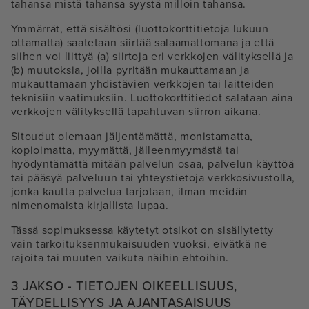
tahansa mistä tahansa syystä milloin tahansa.
Ymmärrät, että sisältösi (luottokorttitietoja lukuun
ottamatta) saatetaan siirtää salaamattomana ja että
siihen voi liittyä (a) siirtoja eri verkkojen välityksellä ja
(b) muutoksia, joilla pyritään mukauttamaan ja
mukauttamaan yhdistävien verkkojen tai laitteiden
teknisiin vaatimuksiin. Luottokorttitiedot salataan aina
verkkojen välityksellä tapahtuvan siirron aikana.
Sitoudut olemaan jäljentämättä, monistamatta,
kopioimatta, myymättä, jälleenmyymästä tai
hyödyntämättä mitään palvelun osaa, palvelun käyttöä
tai pääsyä palveluun tai yhteystietoja verkkosivustolla,
jonka kautta palvelua tarjotaan, ilman meidän
nimenomaista kirjallista lupaa.
Tässä sopimuksessa käytetyt otsikot on sisällytetty
vain tarkoituksenmukaisuuden vuoksi, eivätkä ne
rajoita tai muuten vaikuta näihin ehtoihin.
3 JAKSO - TIETOJEN OIKEELLISUUS,
TÄYDELLISYYS JA AJANTASAISUUS