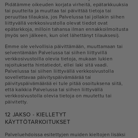
Pidätämme oikeuden korjata virheitä, epätarkkuuksia
tai puutteita ja muuttaa tai päivittää tietoja tai
peruuttaa tilauksia, jos Palvelussa tai jollakin siihen
liittyvällä verkkosivustolla olevat tiedot ovat
epätarkkoja, milloin tahansa ilman ennakkoilmoitusta
(myös sen jälkeen, kun olet lähettänyt tilauksesi).
Emme ole velvollisia päivittämään, muuttamaan tai
selventämään Palvelussa tai siihen liittyvillä
verkkosivustoilla olevia tietoja, mukaan lukien
rajoituksetta hintatiedot, ellei laki sitä vaadi.
Palvelussa tai siihen liittyvällä verkkosivustolla
sovellettavaa päivityspäivämäärää tai
päivityspäivämäärää ei tule pitää osoituksena siitä,
että kaikkia Palvelussa tai siihen liittyvällä
verkkosivustolla olevia tietoja on muutettu tai
päivitetty.
12 JAKSO - KIELLETYT
KÄYTTÖTARKOITUKSET
Palveluehdoissa esitettyjen muiden kieltojen lisäksi