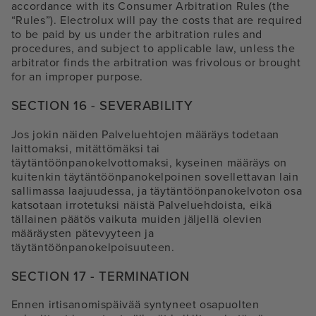
accordance with its Consumer Arbitration Rules (the
“Rules”). Electrolux will pay the costs that are required
to be paid by us under the arbitration rules and
procedures, and subject to applicable law, unless the
arbitrator finds the arbitration was frivolous or brought
for an improper purpose.
SECTION 16 - SEVERABILITY
Jos jokin näiden Palveluehtojen määräys todetaan
laittomaksi, mitättömäksi tai
täytäntöönpanokelvottomaksi, kyseinen määräys on
kuitenkin täytäntöönpanokelpoinen sovellettavan lain
sallimassa laajuudessa, ja täytäntöönpanokelvoton osa
katsotaan irrotetuksi näistä Palveluehdoista, eikä
tällainen päätös vaikuta muiden jäljellä olevien
määräysten pätevyyteen ja
täytäntöönpanokelpoisuuteen.
SECTION 17 - TERMINATION
Ennen irtisanomispäivää syntyneet osapuolten