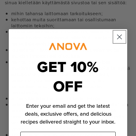
sinua kielletään käyttämästä sivustoa tai sen sisältöä:
mihin tahansa laittomaan tarkoitukseen;
kehottaa muita suorittamaan tai osallistumaan
laittomiin tekoihin;
rikkoa kansainvälisiä, liittovaltion, maakuntien tai
osavaltioiden määräyksiä, sääntöjä, lakeja tai
paikallisia asetuksia;
loukata tai rikkoa immateriaalioikeuksiamme tai
muiden immateriaalioikeuksia;
GET 10%
häiritä, pahoinpidellä, loukata, vahingoittaa,
mustamaalata, herjata, halventaa, pelotella tai syrjiä
sukupuolen, seksuaalisen suuntautumisen,
OFF
uskonnon, etnisen alkuperän, rodun, iän,
kansallisen alkuperän tai vammaisuuden
perusteella;
antaa vääriä tai harhaanjohtavia tietoja;
ladata tai lähettää viruksia tai muunlaista haitallista
Enter your email and get the latest
koodia, joka vaikuttaa tai jota voidaan käyttää
deals, exclusive offers, and delicious
tavalla, joka vaikuttaa Palvelun tai siihen liittyvän
recipes delivered straight to your inbox.
verkkosivuston, muiden verkkosivustojen tai
Internetin toimivuuteen tai toimintaan;
kerätä tai seurata muiden henkilötietoja;
Sähköposti