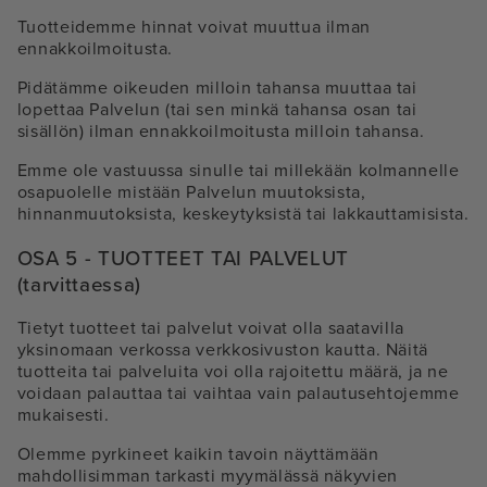
Tuotteidemme hinnat voivat muuttua ilman
ennakkoilmoitusta.
Pidätämme oikeuden milloin tahansa muuttaa tai
lopettaa Palvelun (tai sen minkä tahansa osan tai
sisällön) ilman ennakkoilmoitusta milloin tahansa.
Emme ole vastuussa sinulle tai millekään kolmannelle
osapuolelle mistään Palvelun muutoksista,
hinnanmuutoksista, keskeytyksistä tai lakkauttamisista.
OSA 5 - TUOTTEET TAI PALVELUT
(tarvittaessa)
Tietyt tuotteet tai palvelut voivat olla saatavilla
yksinomaan verkossa verkkosivuston kautta. Näitä
tuotteita tai palveluita voi olla rajoitettu määrä, ja ne
voidaan palauttaa tai vaihtaa vain palautusehtojemme
mukaisesti.
Olemme pyrkineet kaikin tavoin näyttämään
mahdollisimman tarkasti myymälässä näkyvien