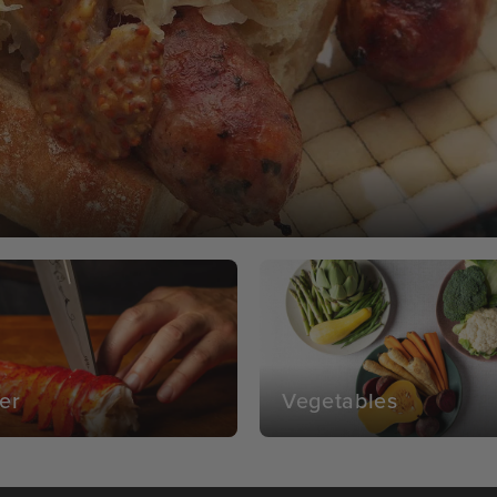
er
Vegetables