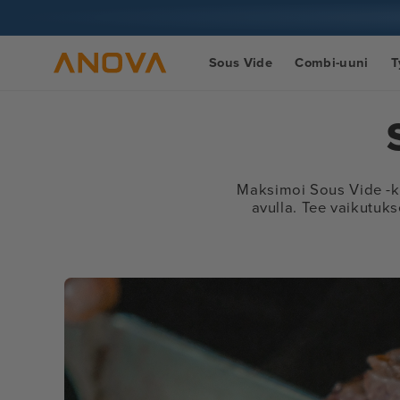
Siirry
sisältöön
Sous Vide
Combi-uuni
T
Maksimoi Sous Vide -käy
avulla. Tee vaikutukse