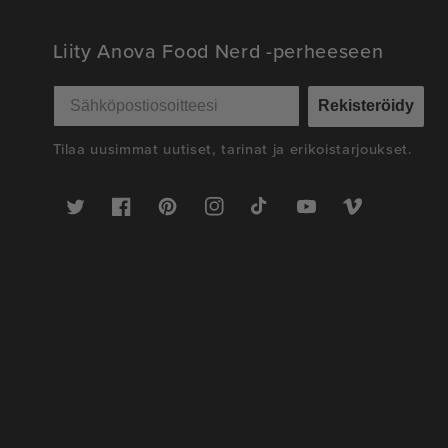
Liity Anova Food Nerd -perheeseen
Rekisteröidy
Tilaa uusimmat uutiset, tarinat ja erikoistarjoukset.
Twitter
Facebook
Pinterest
Instagram
TikTok
YouTube
Vimeo