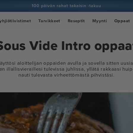
100 päivän rahat takaisin -takuu
100+ miljoonaa kokkia ja yhä enemmän
yhjiötiivistimet
Tarvikkeet
Reseptit
Myynti
Oppaat
Sous Vide Intro oppaa
ttösi aloittelijan oppaiden avulla ja sovella sitten uusia
n illallisvieraillesi tulevissa juhlissa, yllätä rakkaasi hui
nauti tulevasta virheettömästä pihvistäsi.