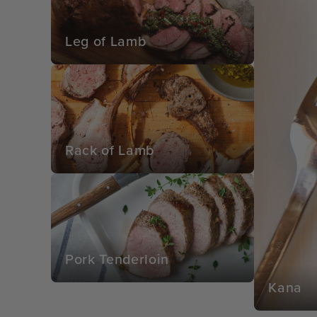
Leg of Lamb
Rack of Lamb
Pork Tenderloin
Kana