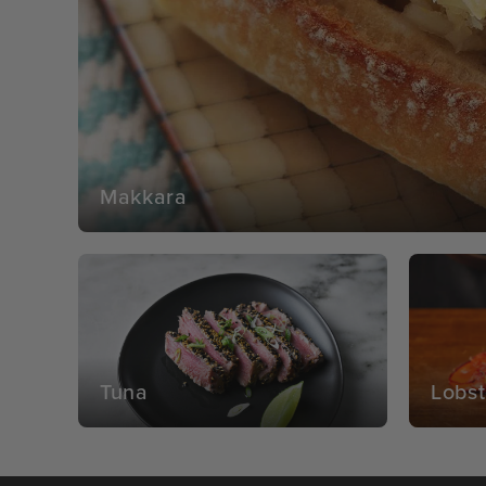
Makkara
Tuna
Lobst