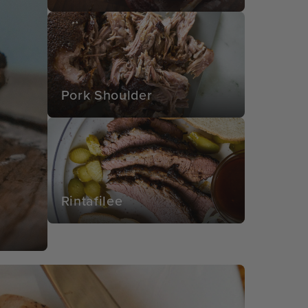
Pork Shoulder
Rintafilee