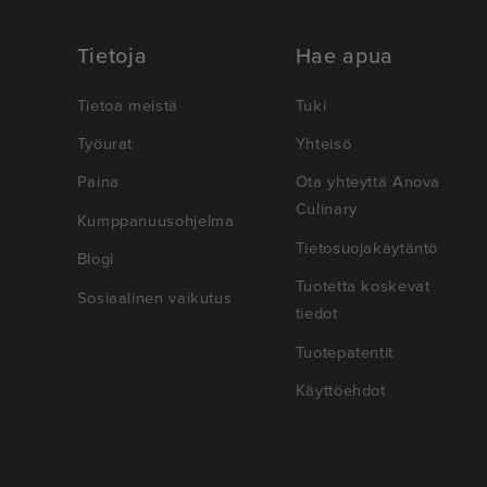
Tietoja
Hae apua
Tietoa meistä
Tuki
Työurat
Yhteisö
Paina
Ota yhteyttä Anova
Culinary
Kumppanuusohjelma
Tietosuojakäytäntö
Blogi
Tuotetta koskevat
Sosiaalinen vaikutus
tiedot
Tuotepatentit
Käyttöehdot