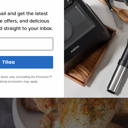
ail and get the latest
e offers, and delicious
d straight to your inbox.
Tilaa
ed items only (excluding the Precision™
tional exclusions may apply.