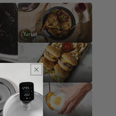
Turkki
Hampurilaiset
Munat