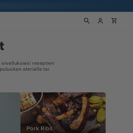
Kirjaudu
Ostoskori
sisään
t
 oivalluksiasi reseptien
ppuluokan aterialla tai
Pork Ribs