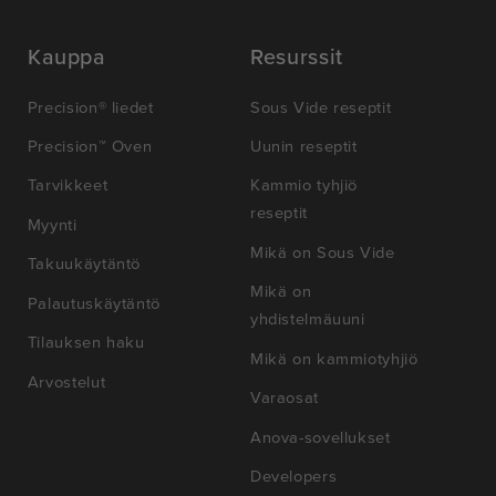
Kauppa
Resurssit
Precision® liedet
Sous Vide reseptit
Precision™ Oven
Uunin reseptit
Tarvikkeet
Kammio tyhjiö
reseptit
Myynti
Mikä on Sous Vide
Takuukäytäntö
Mikä on
Palautuskäytäntö
yhdistelmäuuni
Tilauksen haku
Mikä on kammiotyhjiö
Arvostelut
Varaosat
Anova-sovellukset
Developers