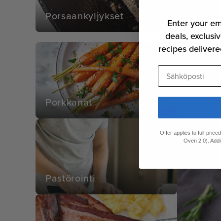
Porsaankyljykset
Enter your em
deals, exclusiv
recipes delivere
Sähköposti
Porkkanat
Offer applies to full-pric
Oven 2.0). Addi
Pastörointi