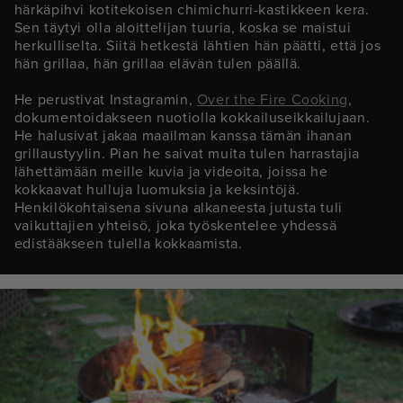
härkäpihvi kotitekoisen chimichurri-kastikkeen kera.
Sen täytyi olla aloittelijan tuuria, koska se maistui
herkulliselta. Siitä hetkestä lähtien hän päätti, että jos
hän grillaa, hän grillaa elävän tulen päällä.
He perustivat Instagramin,
Over the Fire Cooking
,
dokumentoidakseen nuotiolla kokkailuseikkailujaan.
He halusivat jakaa maailman kanssa tämän ihanan
grillaustyylin. Pian he saivat muita tulen harrastajia
lähettämään meille kuvia ja videoita, joissa he
kokkaavat hulluja luomuksia ja keksintöjä.
Henkilökohtaisena sivuna alkaneesta jutusta tuli
vaikuttajien yhteisö, joka työskentelee yhdessä
edistääkseen tulella kokkaamista.