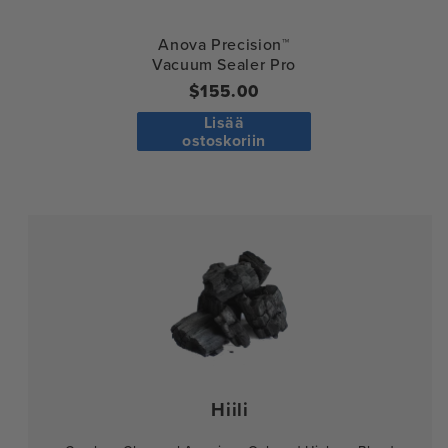
Anova Precision™
Vacuum Sealer Pro
Regular
$155.00
price
Lisää
ostoskoriin
Hiili