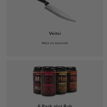
Veitsi
Mikä on terävintä
6 Pack olut Rub