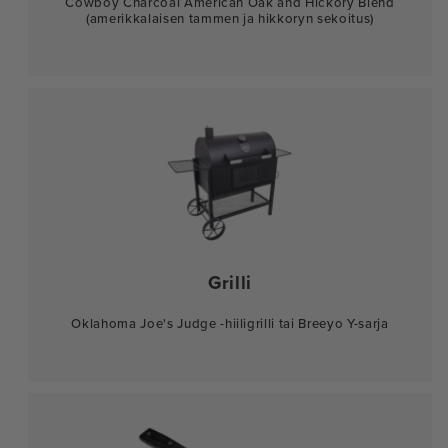
Cowboy Charcoal American Oak and Hickory Blend
(amerikkalaisen tammen ja hikkoryn sekoitus)
Grilli
Oklahoma Joe's Judge -hiiligrilli tai Breeyo Y-sarja