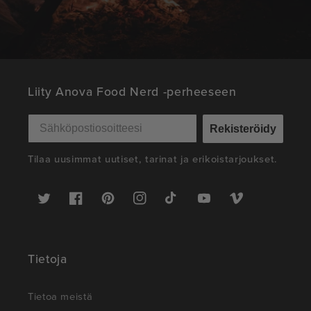
Liity Anova Food Nerd -perheeseen
Rekisteröidy
Tilaa uusimmat uutiset, tarinat ja erikoistarjoukset.
Twitter
Facebook
Pinterest
Instagram
TikTok
YouTube
Vimeo
Tietoja
Tietoa meistä