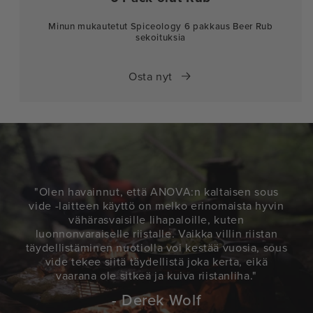
Minun mukautetut Spiceology 6 pakkaus Beer Rub
sekoituksia
Osta nyt
"Olen havainnut, että ANOVA:n kaltaisen sous
vide -laitteen käyttö on melko erinomaista hyvin
vähärasvaisille lihapaloille, kuten
luonnonvaraiselle riistalle. Vaikka villin riistan
täydellistäminen nuotiolla voi kestää vuosia, sous
vide tekee siitä täydellistä joka kerta, eikä
vaarana ole sitkeä ja kuiva riistanliha."
- Derek Wolf