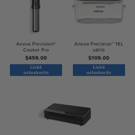
Anova Precision®
Anova Precision™ 16L
Cooker Pro
säiliö
Normaali
$459.00
Normaali
$109.00
hinta
hinta
Lisää
Lisää
ostoskoriin
ostoskoriin