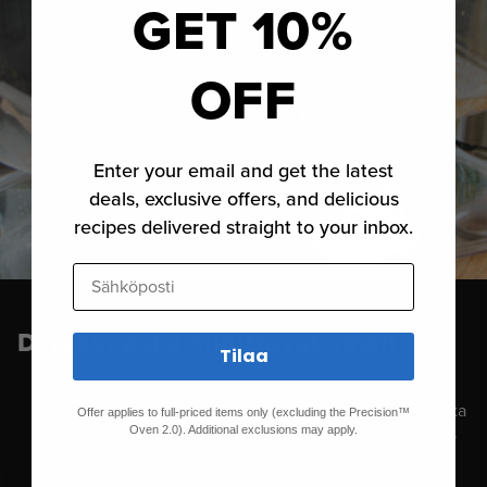
GET 10%
OFF
Enter your email and get the latest
deals, exclusive offers, and delicious
recipes delivered straight to your inbox.
Sähköposti
Derekin peliä muuttavat vinkit
Tilaa
Varmista, että sinulla on laadukkaita raaka-aineita
Offer applies to full-priced items only (excluding the Precision™
lihasta puuhun, sillä se kaikki heijastuu ruokaan.
Oven 2.0). Additional exclusions may apply.
Aika on paras ystäväsi. Jätä runsaasti aikaa
nuotiolla kypsymiseen.