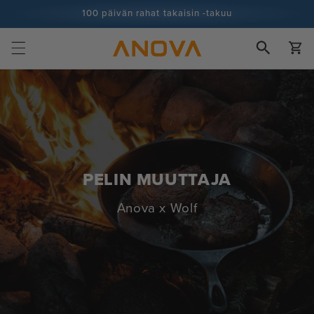
Siirry
100 päivän rahat takaisin -takuu
sisältöön
100+ miljoonaa kokkia ja yhä enemmän
Ostoskor
PELIN MUUTTAJA
Anova x Wolf