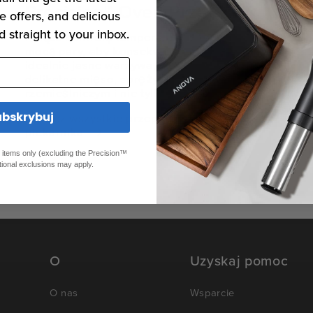
Precision™ Oven Przepisy
e offers, and delicious
d straight to your inbox.
Połącz kontrolę temperatury precision z
mocą pary, aby konsekwentnie gotować
idealnie jasne warzywa, nieskończenie
delikatne mięso, sprężyste bułki w stylu
rzemieślniczym i nie tylko!
ubskrybuj
Zobacz wszystkie przepisy z
piekarnika
ed items only (excluding the Precision™
tional exclusions may apply.
O
Uzyskaj pomoc
O nas
Wsparcie