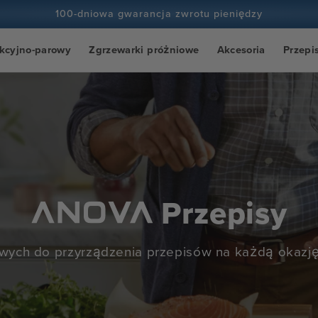
100-dniowa gwarancja zwrotu pieniędzy
Ponad 100 milionów kucharzy i wciąż przybywa
kcyjno-parowy
Zgrzewarki próżniowe
Akcesoria
Przepi
Przepisy
twych do przyrządzenia przepisów na każdą okazję