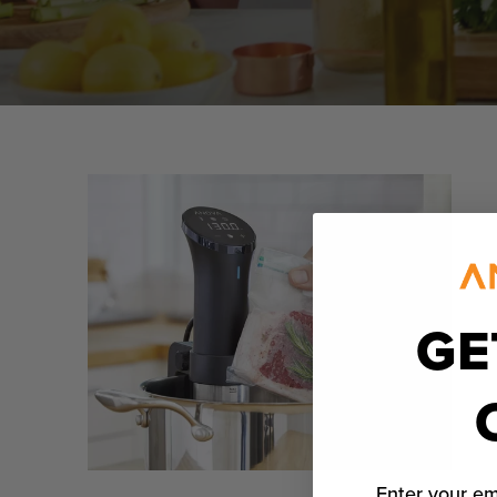
GE
Enter your em