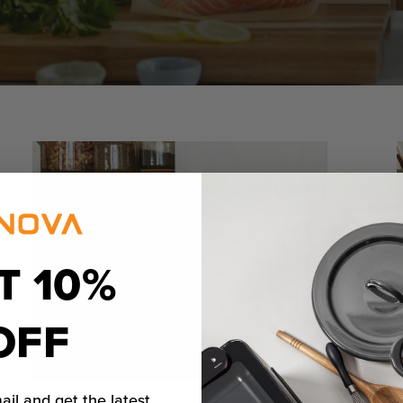
T 10%
OFF
ail and get the latest