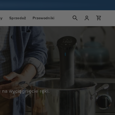
Zaloguj
Wózek
sy
Sprzedaż
Przewodniki
się
 na wyciągnięcie ręki.