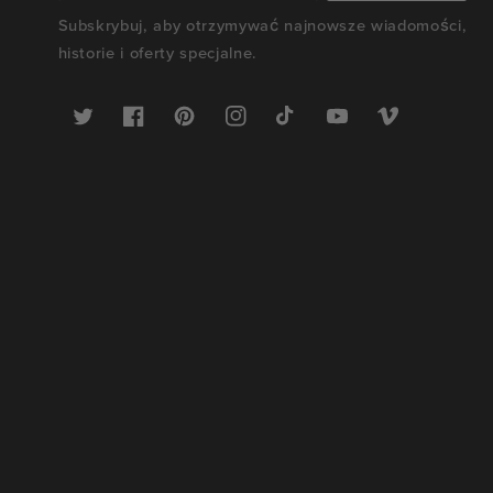
Subskrybuj, aby otrzymywać najnowsze wiadomości,
historie i oferty specjalne.
Twitter
Facebook
Pinterest
Instagram
TikTok
YouTube
Vimeo