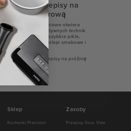
Precision™ Przepisy na
próżnię komorową
To środowisko ciśnieniowe otwiera
drzwi do wielu alternatywnych technik
gotowania. Przygotuj szybkie pikle,
alkohole infuzowane, oleje smakowe i
wiele więcej!
Zobacz wszystkie przepisy na próżnię
komorową
Sklep
Zasoby
Kuchenki Precision
Przepisy Sous Vide