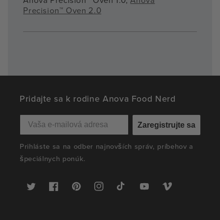
Anova Precision™ Oven 1.0,
Anova
Precision™ Oven 2.0
Pridajte sa k rodine Anova Food Nerd
Zaregistrujte sa
Prihláste sa na odber najnovších správ, príbehov a
špeciálnych ponúk.
Twitter
Facebook
Pinterest
Instagram
TikTok
YouTube
Vimeo