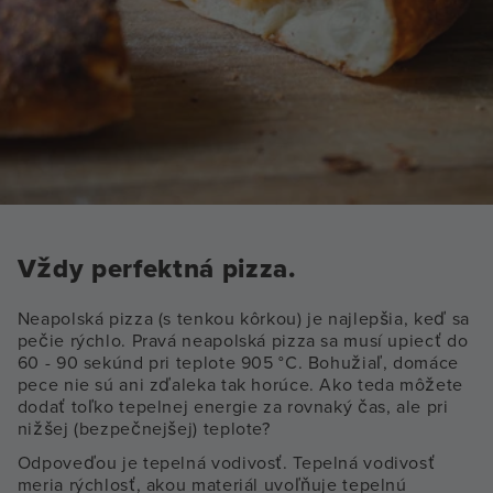
Vždy perfektná pizza.
Neapolská pizza (s tenkou kôrkou) je najlepšia, keď sa
pečie rýchlo. Pravá neapolská pizza sa musí upiecť do
60 - 90 sekúnd pri teplote 905 °C. Bohužiaľ, domáce
pece nie sú ani zďaleka tak horúce. Ako teda môžete
dodať toľko tepelnej energie za rovnaký čas, ale pri
nižšej (bezpečnejšej) teplote?
Odpoveďou je tepelná vodivosť. Tepelná vodivosť
meria rýchlosť, akou materiál uvoľňuje tepelnú