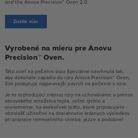
and
the Anova Precision™ Oven 2.0.
Zistite viac
Vyrobené na mieru pre Anovu
Precision™ Oven.
Táto oceľ na pečenie bola špeciálne navrhnutá tak,
aby dokonale zapadla do rúry Anova Precision™ Oven,
čím poskytuje najpevnejší povrch na pečenie v rúre.
Je to rozhodujúci nástroj rúry na uchovávanie a prenos
obrovského množstva tepla, veľmi rýchlo a
rovnomerne, na akékoľvek jedlo, ktoré pripravujete -
obzvlášť užitočné na dosiahnutie krásnych výsledkov
pri príprave remeselného chleba, pizze a podobne!