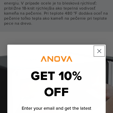
energiu. V prípade ocele je to blesková rýchlosť:
približne 18-krát rýchlejšia ako tepelná vodivosť
kameňa na pečenie. Pri teplote 480 °F dodáva oceľ na
pečenie toľko tepla ako kameň na pečenie pri teplote
pece na drevo.
GET 10%
OFF
Enter your email and get the latest