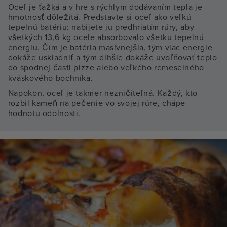
Oceľ je ťažká a v hre s rýchlym dodávaním tepla je
hmotnosť dôležitá. Predstavte si oceľ ako veľkú
tepelnú batériu: nabijete ju predhriatím rúry, aby
všetkých 13,6 kg ocele absorbovalo všetku tepelnú
energiu. Čím je batéria masívnejšia, tým viac energie
dokáže uskladniť a tým dlhšie dokáže uvoľňovať teplo
do spodnej časti pizze alebo veľkého remeselného
kváskového bochníka.
Napokon, oceľ je takmer nezničiteľná. Každý, kto
rozbil kameň na pečenie vo svojej rúre, chápe
hodnotu odolnosti.