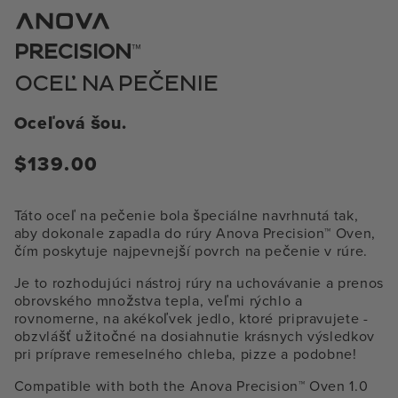
1
v
modálnom
™
PRECISION
režime
OCEĽ NA PEČENIE
Oceľová šou.
Bežná
$139.00
cena
Táto oceľ na pečenie bola špeciálne navrhnutá tak,
aby dokonale zapadla do rúry Anova Precision™ Oven,
čím poskytuje najpevnejší povrch na pečenie v rúre.
Je to rozhodujúci nástroj rúry na uchovávanie a prenos
obrovského množstva tepla, veľmi rýchlo a
rovnomerne, na akékoľvek jedlo, ktoré pripravujete -
obzvlášť užitočné na dosiahnutie krásnych výsledkov
pri príprave remeselného chleba, pizze a podobne!
Compatible with both the Anova Precision™ Oven 1.0