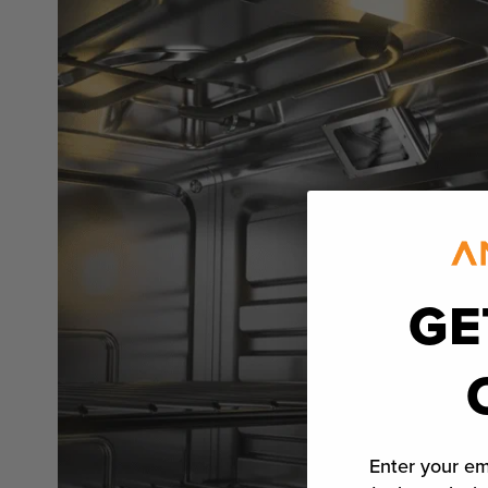
GE
Enter your em