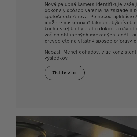
Nová palubná kamera identifikuje vaše 
dokonalý spôsob varenia na základe hlb
spoločnosti Anova. Pomocou aplikácie
môžete naskenovať takmer akýkoľvek r
kuchárskej knihy alebo dokonca návod 
vašich obľúbených mrazených jedál - a
prevediete na vlastný spôsob prípravy pr
Naozaj. Menej dohadov, viac konzisten
výsledkov.
Zistite viac