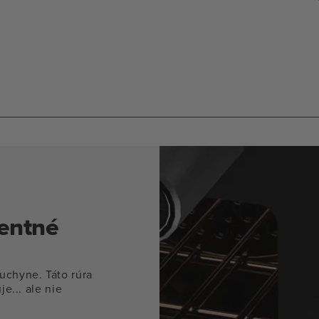
mod
reži
gentné
chyne. Táto rúra
je... ale nie