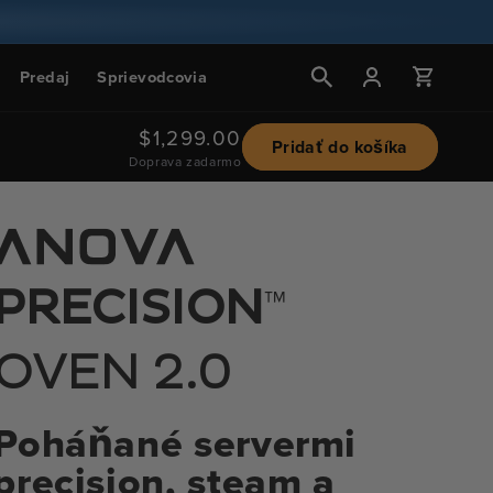
Prihlásiť
Košík
Predaj
Sprievodcovia
sa
Bežná
$1,299.00
Pridať do košíka
Doprava zadarmo
cena
™
PRECISION
OVEN 2.0
Poháňané servermi
precision, steam a