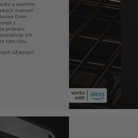
jedlo a navrhne
okých znalostí
 Anova Oven
ecept z
na prípravu
utomaticky ich
e túto rúru.
tných úžasných