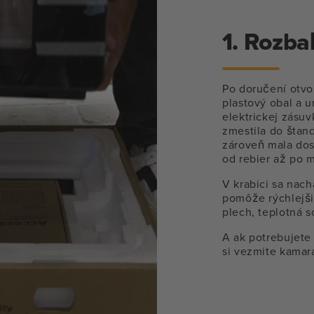
1. Rozba
Po doručení otvo
plastový obal a u
elektrickej zásuv
zmestila do štan
zároveň mala dos
od rebier až po 
V krabici sa nac
pomôže rýchlejšie
plech, teplotná s
A ak potrebujete
si vezmite kamará