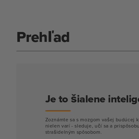
modálnom
režime
Prehľad
Je to šialene inteli
Zoznámte sa s mozgom vašej budúcej ku
nielen varí - sleduje, učí sa a prispôsobu
strašidelným spôsobom.