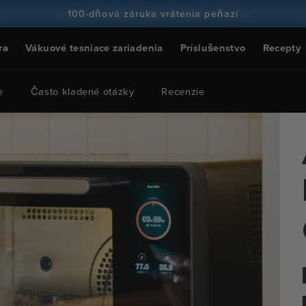
100-dňová záruka vrátenia peňazí
Viac ako 100 miliónov kuchárov a stále viac
ra
Vákuové tesniace zariadenia
Príslušenstvo
Recepty
e
Často kladené otázky
Recenzie