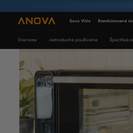
Prejsť na
obsah
Sous Vide
Kombinovaná rú
Overview
Jednoduché používanie
Špecifikáci
Prejsť na
informácie
o
produkte