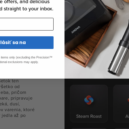
e offers, and delicious
d straight to your inbox.
hlásiť sa na
ť veľa
ed items only (excluding the Precision™
tional exclusions may apply.
šetok ten
všetko od
leba, pričom
are, pripravuje
ká, dusí,
v varenia, ktoré
 jedla až po