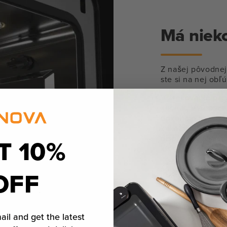
Má nieko
Z našej pôvodnej 
ste si na nej obľú
Vstrekovanie pary
kuchár. Vylepše
dokonalé prepeče
zakaždým nastavi
displej vo veľkos
T 10%
ktorému je jej p
OFF
Zistite viac
ail and get the latest