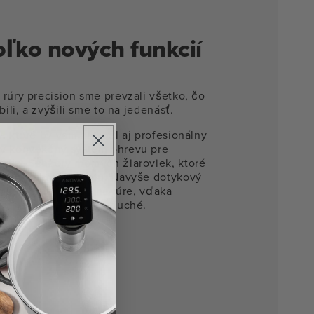
ľko nových funkcií
rúry precision sme prevzali všetko, čo
bili, a zvýšili sme to na jedenásť.
, ktoré by vám závidel aj profesionálny
ný konvekčný systém ohrevu pre
nie. Senzory mokrých žiaroviek, ktoré
a perfektnú teplotu. Navyše dotykový
ti telefónu priamo na rúre, vďaka
oužívanie veľmi jednoduché.