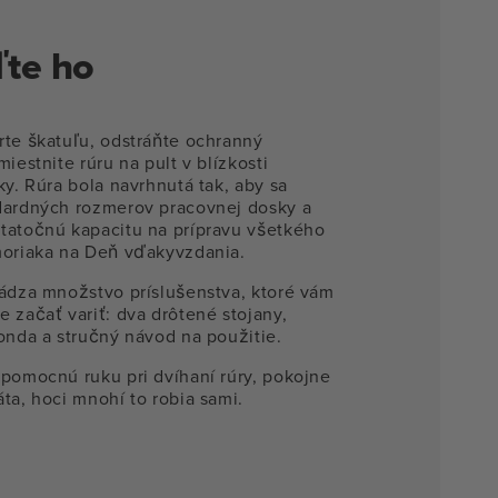
ľte ho
rte škatuľu, odstráňte ochranný
miestnite rúru na pult v blízkosti
ky. Rúra bola navrhnutá tak, aby sa
dardných rozmerov pracovnej dosky a
tatočnú kapacitu na prípravu všetkého
moriaka na Deň vďakyvzdania.
hádza množstvo príslušenstva, ktoré vám
 začať variť: dva drôtené stojany,
onda a stručný návod na použitie.
 pomocnú ruku pri dvíhaní rúry, pokojne
ta, hoci mnohí to robia sami.