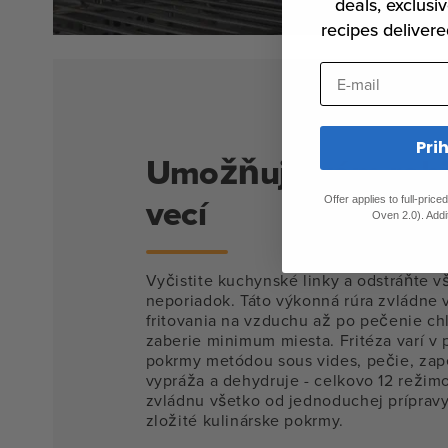
deals, exclusiv
recipes delivere
E-mail
Pri
Umožňuje vám robi
vecí
Offer applies to full-pric
Oven 2.0). Addi
Vyčistite kuchynské linky a odstráňte v
neporiadok. Táto výkonná rúra zvládne 
fritovania na vzduchu až po pečenie ch
zaberie minimum miesta. Fritéza varí v p
pokrmy metódou sous vides, pečie, zape
vypráža a dehydruje - celkovo 12 režimo
zvládnu všetko od jednoduchej prípravy
zložité kulinárske pokrmy.