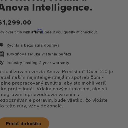
Anova Intelligence.
$1,299.00
Bežná
cena
Affirm
ay over time with
. See if you qualify at checkout.
Rýchla a bezplatná doprava
100-dňová záruka vrátenia peňazí
Industry-leading 2-year warranty
Aktualizovaná verzia Anova Precision™ Oven 2.0 je
zatiaľ naším najinteligentnejším spotrebičom
-
úplne prepracovaný zvnútra, aby ste mohli variť
ako profesionál. Vďaka novým funkciám, ako sú
integrovaní sprievodcovia varením a
rozpoznávanie potravín, bude všetko, čo vložíte
do tejto rúry, vždy dokonalé.
renie
í
Pridať do košíka