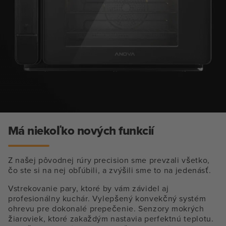
Má niekoľko nových funkcií
Z našej pôvodnej rúry precision sme prevzali všetko,
čo ste si na nej obľúbili, a zvýšili sme to na jedenásť.
Vstrekovanie pary, ktoré by vám závidel aj
profesionálny kuchár. Vylepšený konvekčný systém
ohrevu pre dokonalé prepečenie. Senzory mokrých
žiaroviek, ktoré zakaždým nastavia perfektnú teplotu.