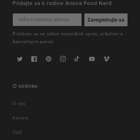
Pridajte sa k rodine Anova Food Nerd
Zaregistrujte sa
Prihláste sa na odber najnovších správ, príbehov a
špeciálnych ponúk.
Twitter
Facebook
Pinterest
Instagram
TikTok
YouTube
Vimeo
O stránke
O nás
Kariéra
Tlač