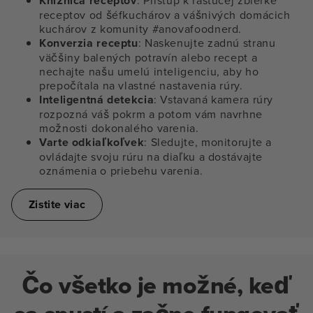
Knižnica receptov
: Prístup k rastúcej zbierke
receptov od šéfkuchárov a vášnivých domácich
kuchárov z komunity #anovafoodnerd.
Konverzia receptu
: Naskenujte zadnú stranu
väčšiny balených potravín alebo recept a
nechajte našu umelú inteligenciu, aby ho
prepočítala na vlastné nastavenia rúry.
Inteligentná detekcia
: Vstavaná kamera rúry
rozpozná váš pokrm a potom vám navrhne
možnosti dokonalého varenia.
Varte odkiaľkoľvek
: Sledujte, monitorujte a
ovládajte svoju rúru na diaľku a dostávajte
oznámenia o priebehu varenia.
Zistite viac
Čo všetko je možné, keď