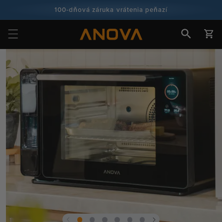
Prejsť na
100-dňová záruka vrátenia peňazí
obsah
Viac ako 100 miliónov kuchárov a stále viac
Košík
Prejsť na
informácie
o
produkte