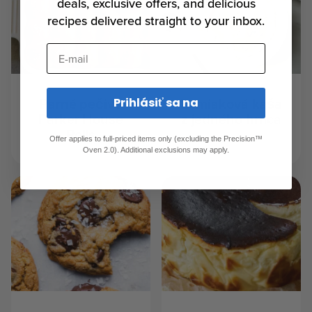
deals, exclusive offers, and delicious
recipes delivered straight to your inbox.
E-mail
Parné pečivo
Zemiaková kaša
Prihlásiť sa na
Parker House
z jedného hrnca
Rolls
Offer applies to full-priced items only (excluding the Precision™
Oven 2.0). Additional exclusions may apply.