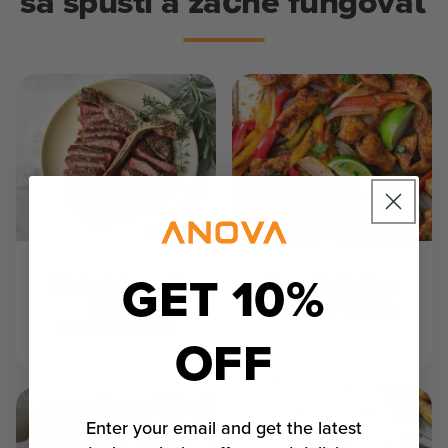
sa spustí a začne fungovať
GET 10%
Vždy dokonalý
Kuracie Fajitas
steak
pečené v pare
Porterhouse
OFF
Enter your email and get the latest