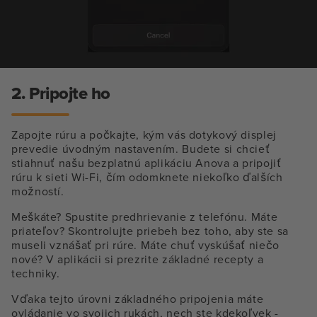
2. Pripojte ho
Zapojte rúru a počkajte, kým vás dotykový displej
prevedie úvodným nastavením. Budete si chcieť
stiahnuť našu bezplatnú aplikáciu Anova a pripojiť
rúru k sieti Wi-Fi, čím odomknete niekoľko ďalších
možností.
Meškáte? Spustite predhrievanie z telefónu. Máte
priateľov? Skontrolujte priebeh bez toho, aby ste sa
museli vznášať pri rúre. Máte chuť vyskúšať niečo
nové? V aplikácii si prezrite základné recepty a
techniky.
Vďaka tejto úrovni základného pripojenia máte
ovládanie vo svojich rukách, nech ste kdekoľvek -