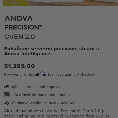
Otvorenie
médií
1
v
modálnom
™
PRECISION
režime
OVEN 2.0
Poháňané servermi precision, steam a
Anova Intelligence.
Bežná
$1,299.00
cena
Affirm
Pay over time with
. See if you qualify at checkout.
Rýchla a bezplatná doprava
100-dňová záruka vrátenia peňazí
Špičková 2-ročná záruka v odvetví
Aktualizovaná verzia Anova Precision™ Oven 2.0 je
zatiaľ naším najinteligentnejším spotrebičom
- úplne