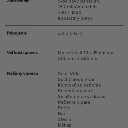
Zobrazenie
5-palcový panel IPS
16,7 milióna farieb
720 x 1280
Kapacitný dotyk
Pripojenie
2,4 a 5 GHz
Veľkosti panvíc
Do veľkosti 12 x 15 palcov
300 mm x 380 mm
Režimy varenia
Sous Vide
Suchý Sous Vide
Konvekčné pečenie
Pečenie na pare
Smaženie na vzduchu
Pečenie v pare
Pečte
Broil
Steam
Dôkaz