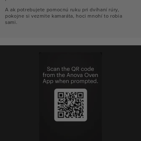
A ak potrebujete pomocnú ruku pri dvíhaní rúry,
pokojne si vezmite kamaráta, hoci mnohí to robia
sami.