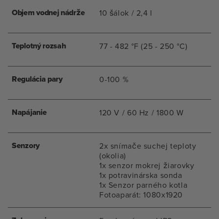
Objem vodnej nádrže
10 šálok / 2,4 l
Teplotný rozsah
77 - 482 °F (25 - 250 °C)
Regulácia pary
0-100 %
Napájanie
120 V / 60 Hz / 1800 W
Senzory
2x snímače suchej teploty
(okolia)
1x senzor mokrej žiarovky
1x potravinárska sonda
1x Senzor parného kotla
Fotoaparát: 1080x1920