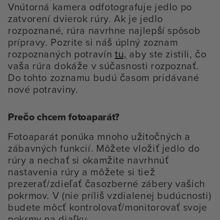
Vnútorná kamera odfotografuje jedlo po
zatvorení dvierok rúry. Ak je jedlo
rozpoznané, rúra navrhne najlepší spôsob
prípravy. Pozrite si náš úplný zoznam
rozpoznaných potravín
tu,
aby ste zistili, čo
vaša rúra dokáže v súčasnosti rozpoznať.
Do tohto zoznamu budú časom pridávané
nové potraviny.
Prečo chcem fotoaparát?
Fotoaparát ponúka mnoho užitočných a
zábavných funkcií. Môžete vložiť jedlo do
rúry a nechať si okamžite navrhnúť
nastavenia rúry a môžete si tiež
prezerať/zdieľať časozberné zábery vašich
pokrmov. V (nie príliš vzdialenej budúcnosti)
budete môcť kontrolovať/monitorovať svoje
pokrmy na diaľku.