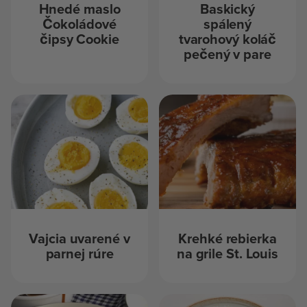
Hnedé maslo
Baskický
Čokoládové
spálený
čipsy Cookie
tvarohový koláč
pečený v pare
Vajcia uvarené v
Krehké rebierka
parnej rúre
na grile St. Louis