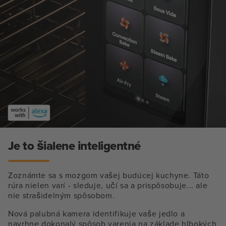
Je to šialene inteligentné
Zoznámte sa s mozgom vašej budúcej kuchyne. Táto
rúra nielen varí - sleduje, učí sa a prispôsobuje... ale
nie strašidelným spôsobom.
Nová palubná kamera identifikuje vaše jedlo a
navrhne dokonalý spôsob varenia na základe hlbokých