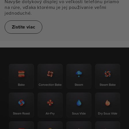
Navyše dotykový displej vo veľkosti telefónu priamo
na rúre, vďaka ktorému je jej používanie veľmi
jednoduché.
Zistite viac