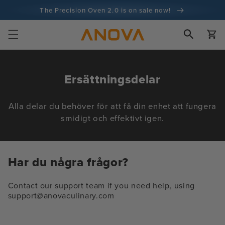
Hoppa till
The Precision Oven 2.0 is on sale now!
innehåll
100 dagars pengarna tillbaka-garanti
Vagn
100+ miljoner kockar och antalet ökar
K
Ersättningsdelar
o
l
Alla delar du behöver för att få din enhet att fungera
smidigt och effektivt igen.
l
e
k
Har du några frågor?
t
i
Contact our support team if you need help, using
support@anovaculinary.com
o
n