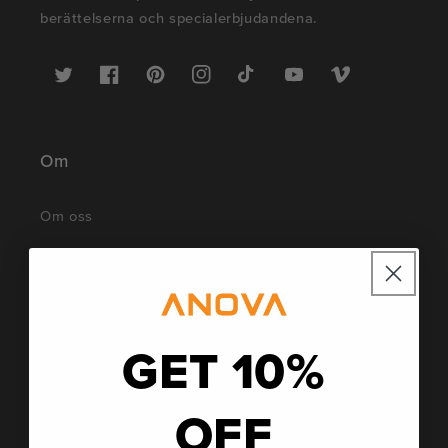
berättelserna och specialerbjudandena.
Twitter
Facebook
Pinterest
Instagram
TikTok
YouTube
Vimeo
Om
Om oss
Karriär
Tryck på
GET 10%
Affiliate-program
Blogg
OFF
Social påverkan