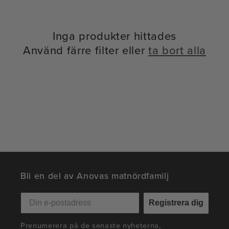
:
Inga produkter hittades
Använd färre filter eller
ta bort alla
Bli en del av Anovas matnördfamilj
Registrera dig
Prenumerera på de senaste nyheterna,