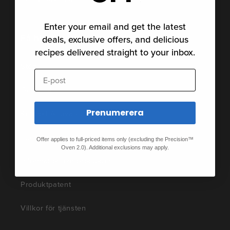
Enter your email and get the latest
Få hjälp
deals, exclusive offers, and delicious
recipes delivered straight to your inbox.
Stöd
E-post
Gemenskap
Prenumerera
Kontakt Anova Culinary
Integritetspolicy
Offer applies to full-priced items only (excluding the Precision™
Oven 2.0). Additional exclusions may apply.
Information om produkter
Produktpatent
Villkor för tjänsten