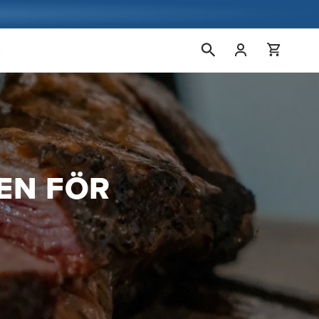
Logga
Vagn
in
EN FÖR