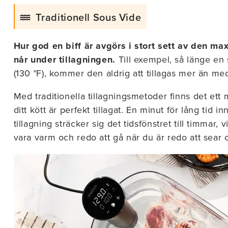
e offers, and delicious
d straight to your inbox.
Traditionell Sous Vide
Hur god en biff är avgörs i stort sett av den m
når under tillagningen.
Till exempel, så länge en s
(130 °F), kommer den aldrig att tillagas mer än me
ubscribe
Med traditionella tillagningsmetoder finns det ett 
ed items only (excluding the Precision™
ditt kött är perfekt tillagat. En minut för lång tid 
tional exclusions may apply.
tillagning sträcker sig det tidsfönstret till timmar, 
vara varm och redo att gå när du är redo att sear 