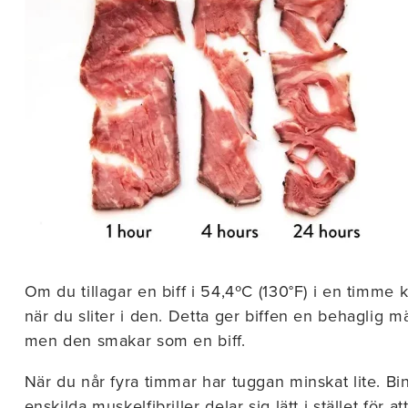
Om du tillagar en biff i 54,4ºC (130°F) i en timme
när du sliter i den. Detta ger biffen en behaglig 
men den smakar som en biff.
När du når fyra timmar har tuggan minskat lite. Bi
enskilda muskelfibriller delar sig lätt i stället för at