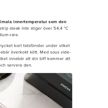
aximala innertemperatur som den
trip steak inte stiger över 54,4 °C
dium-rare.
mycket kort tidsfönster under vilket
innebär överkokt kött. Med sous vide-
vilket innebär att din biff kommer att
och servera den.