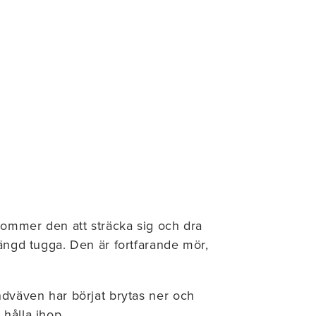
 kommer den att sträcka sig och dra
mängd tugga. Den är fortfarande mör,
ndväven har börjat brytas ner och
t hålla ihop.