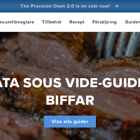
The Precision Oven 2.0 is on sale now!
100 dagars pengarna tillbaka-garanti
kuumförseglare
Tillbehör
Recept
Försäljning
Guider
100+ miljoner kockar och antalet ökar
ATA SOUS VIDE-GUID
BIFFAR
Visa alla guider