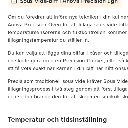
Sous Vide-biff i Anova Precision ugn
Om du föredrar att införa nya tekniker i din kulin
Anova Precision Oven för att tillaga sous vide-biff
temperatursensorerna och fuktkontrollen kommer 
tillagningstemperatur du ställer in.
Du kan välja att lägga dina biffar i påsar och till
du skulle göra med en Precision Cooker, eller så
att få veta exakt när kärnan i din biff har nått öns
T 10%
Precis som traditionell sous vide kräver Sous Vid
tillagningsprocess i två steg genom att först tillag
OFF
och sedan bränna den för att skapa en smakrik sk
Temperatur och tidsinställning
ail and get the latest