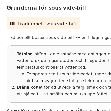
Grunderna för sous vide-biff
Traditionell sous vide-biff
Traditionellt består sous vide-biff av en tillagnings
Tätning
biffen i en plastpåse med antingen e
vattenförskjutningsmetoden och tillaga den til
temperaturkontrollerat vattenbad.
Temperaturen i sous vide-badet under de
det som avgör den slutliga stekningen av 
Bränn
köttet för att utveckla färg, smak och t
att hjälpa till att smälta och mjuka upp fettet.
Anova Precision Cookers och behållare är de perfek