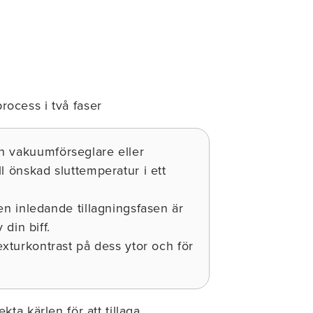
process i två faser
n vakuumförseglare eller
l önskad sluttemperatur i ett
n inledande tillagningsfasen är
din biff.
exturkontrast på dess ytor och för
ta kärlen för att tillaga