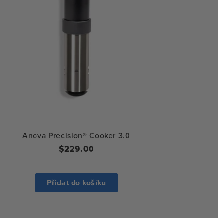
Anova Precision® Cooker 3.0
Běžná
$229.00
cena
Přidat do košíku