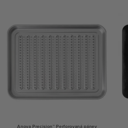
Anova Precision™ Perforovaná pánev