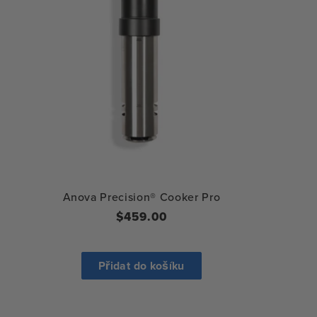
Anova Precision® Cooker Pro
Běžná
$459.00
cena
Přidat do košíku