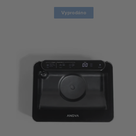
cena
Vyprodáno