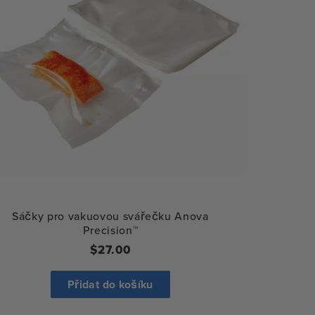
Sáčky pro vakuovou svářečku Anova
Precision™
Běžná
$27.00
cena
Přidat do košíku