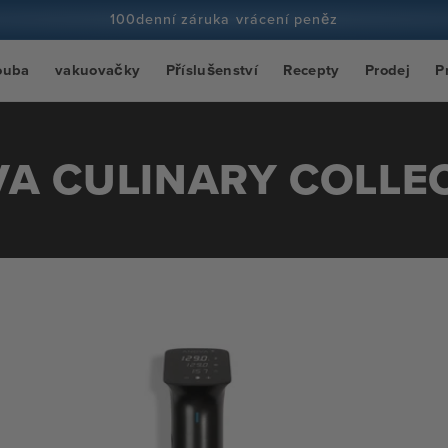
100denní záruka vrácení peněz
Více než 100 milionů kuchařů a stále více
ouba
vakuovačky
Příslušenství
Recepty
Prodej
P
A CULINARY COLLE