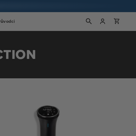
Přihlášení
Košík
růvodci
CTION