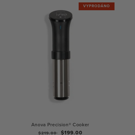
VYPRODÁNO
Anova Precision® Cooker
Regular
Sale
$199.00
$219.00