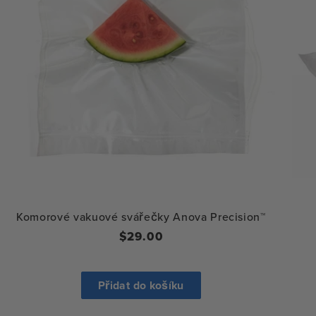
Komorové vakuové svářečky Anova Precision™
Běžná
$29.00
cena
Přidat do košíku