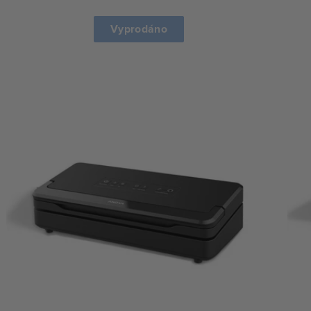
price
price
Vyprodáno