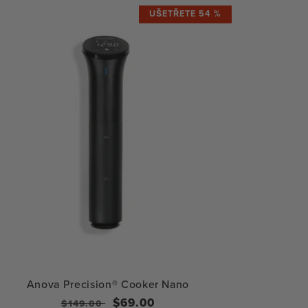
UŠETŘETE 54 %
Anova Precision® Cooker Nano
Běžná
Výprodejová
$69.00
$149.00