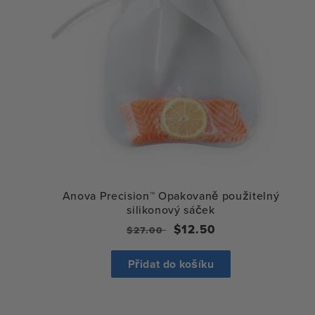
a
:
Anova Precision™ Opakovaně použitelný
silikonový sáček
Běžná
Výprodejová
$12.50
$27.00
cena
cena
Přidat do košíku