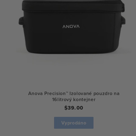
Anova Precision™ Izolované pouzdro na
16litrový kontejner
Běžná
$39.00
cena
Vyprodáno