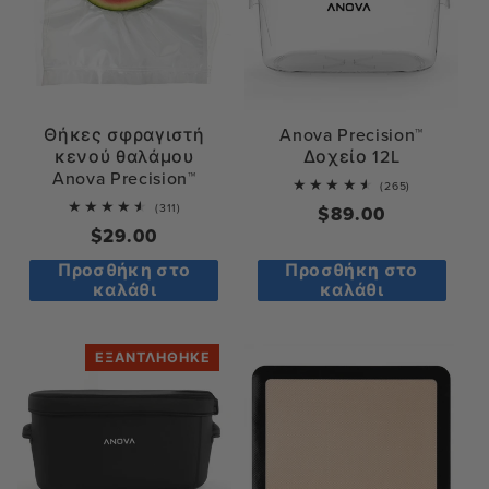
Θήκες σφραγιστή
Anova Precision™
κενού θαλάμου
Δοχείο 12L
Anova Precision™
265
(265)
total
311
(311)
Κανονική
$89.00
reviews
total
Κανονική
$29.00
τιμή
reviews
τιμή
Προσθήκη στο
Προσθήκη στο
καλάθι
καλάθι
ΕΞΑΝΤΛΉΘΗΚΕ