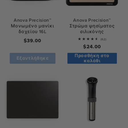
Anova Precision™
Anova Precision™
Μονωμένο μανίκι
Στρώμα ψησίματος
δοχείου 16L
σιλικόνης
62
(62)
Κανονική
$39.00
total
Κανονική
$24.00
τιμή
reviews
τιμή
Προσθήκη στο
Εξαντλήθηκε
καλάθι