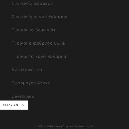
Συνταγές φούρνου
Συνταγές κενού θαλάμου
Τι είναι το Sous Vide
Τι είναι ο φούρνος Combi
Τι είναι το κενό θαλάμου
Ανταλλακτικά
Εφαρμογές Anova
Developers
Ελληνικά
© 2013 - 2026
Anova Applied Electronics, LLC