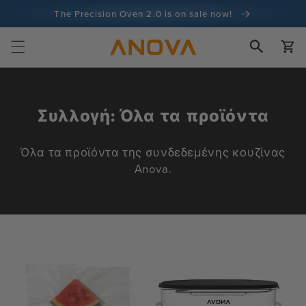
στο
The Precision Oven 2.0 is on sale now!
περιεχόμενο
Εγγύηση επιστροφής χρημάτων 100 ημερών
Καλάθι
100+ εκατομμύρια μάγειρες και συνεχίζει να μετράει
Σ
Συλλογή: Όλα τα προϊόντα
υ
λ
Όλα τα προϊόντα της συνδεδεμένης κουζίνας
Anova.
λ
ο
γ
ή
: