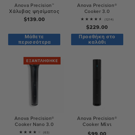
Anova Precision™
Anova Precision®
Χάλυβας ψησίματος
Cooker 3.0
Κανονική
$139.00
1214
(1214)
total
τιμή
Κανονική
$229.00
reviews
τιμή
Μάθετε
Προσθήκη στο
περισσότερα
καλάθι
ΕΞΑΝΤΛΉΘΗΚΕ
Anova Precision®
Anova Precision®
Cooker Nano 3.0
Cooker Μίνι
63
(63)
Κανονική
$99.00