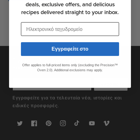
deals, exclusive offers, and delicious
recipes delivered straight to your inbox.
Ηλεκτρονικό ταχυδρομείο
1
2
Εγγραφείτε στο
Γίνετε μέλος της οικογένειας Anova
Offer applies to full-priced items only (excluding the Precision™
Food Nerd
Oven 2.0). Additional exclusions may apply.
Εγγραφείτε
Εγγραφείτε για τα τελευταία νέα, ιστορίες και
ειδικές προσφορές.
Twitter
Facebook
Pinterest
Instagram
TikTok
YouTube
Vimeo