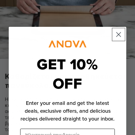
GET 10%
Καθαρίζεται και αποθηκεύεται
OFF
πανεύκολα.
Η αντικολλητική επιφάνεια καθιστά εύκολο τον
Enter your email and get the latest
καθαρισμό μετά από κάθε χρήση και είναι
deals, exclusive offers, and delicious
ασφαλής στο πλυντήριο πιάτων. Τυλίξτε το όταν
τελειώσετε και βάλτε το κάπου που να το
recipes delivered straight to your inbox.
βρίσκετε εύκολα, καθώς μπορεί να χρειαστεί να
το ξαναχρησιμοποιήσετε σύντομα!
Ηλεκτρονικό ταχυδρομείο