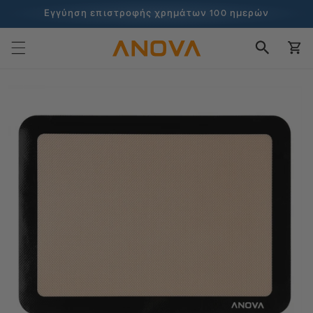
στο
Εγγύηση επιστροφής χρημάτων 100 ημερών
περιεχόμενο
100+ εκατομμύρια μάγειρες και συνεχίζει να μετράει
Καλάθι
Μετάβαση
στις
πληροφορίες
προϊόντος