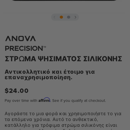
Άνοιγμα
μέσων
1
σε
modal
™
PRECISION
ΣΤΡΏΜΑ ΨΗΣΊΜΑΤΟΣ ΣΙΛΙΚΌΝΗΣ
Αντικολλητικό και έτοιμο για
επαναχρησιμοποίηση.
Κανονική
$24.00
τιμή
Affirm
Pay over time with
. See if you qualify at checkout.
Αγοράστε το μια φορά και χρησιμοποιήστε το για
τα επόμενα χρόνια. Αυτό το ανθεκτικό,
κατάλληλο για τρόφιμα στρώμα σιλικόνης είναι